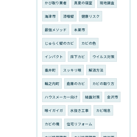
かび取り業者
真夏の寝室
現地調査
海津市
漆喰壁
健康リスク
最強メソッド
本巣市
じゅらく壁のカビ
カビの色
インパクト
床下カビ
ウイルス対策
垂井町
スッキリ喉
解消方法
輪之内町
倉庫のカビ
カビの取り方
ハウスメーカー向け
結露対策
金沢市
喉イガイガ
水抜き工事
カビ喘息
カビの塊
住宅リフォーム