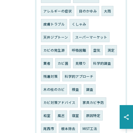
アレルギーの症状
目のかゆみ
大雨
皮膚トラブル
くしゃみ
天井ジプトーン
スーパーマーケット
カビの発生源
呼吸困難
空気
測定
業者
カビ菌
見積り
科学的調査
残暑対策
科学的アプローチ
木の柱のカビ
検査
調査
カビ対策アドバイス
家具カビ予防
和室
風呂
寝室
原因特定
尾西市
根本除去
MIST工法