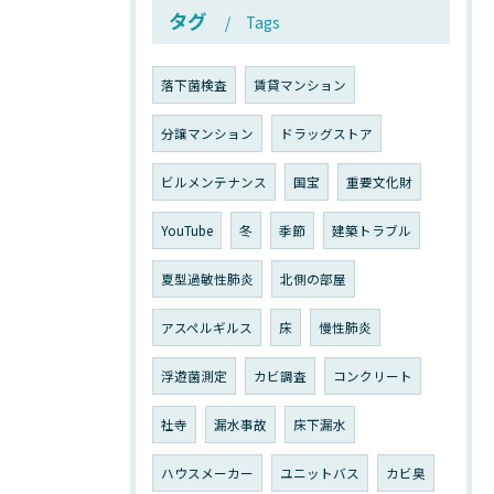
タグ
Tags
落下菌検査
賃貸マンション
分譲マンション
ドラッグストア
ビルメンテナンス
国宝
重要文化財
YouTube
冬
季節
建築トラブル
夏型過敏性肺炎
北側の部屋
アスペルギルス
床
慢性肺炎
浮遊菌測定
カビ調査
コンクリート
社寺
漏水事故
床下漏水
ハウスメーカー
ユニットバス
カビ臭