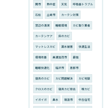
関市
熱中症
天気
呼吸器トラブル
石柱
土岐市
カーテン対策
窓辺の清潔
睡眠環境
カビ取り業者
カーテンケア
床のカビ
マットレスカビ
漏水被害
快適生活
環境改善
美濃加茂市
最強
睡眠快適化
稲沢市
恵那市
寝具のカビ
カビ問題解決
カビ地獄
クロスのカビ
寝具カビ除去
喉カビ
イガイガ
鼻水
瑞浪市
中古住宅