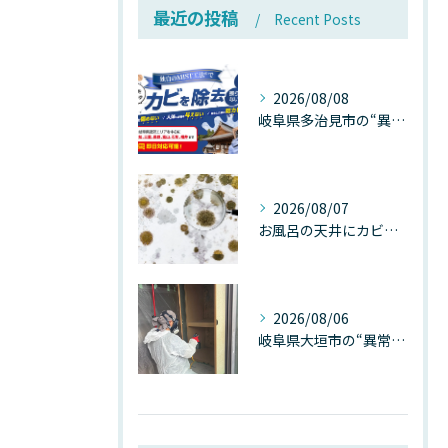
最近の投稿
Recent Posts
2026/08/08
岐阜県多治見市の“異常な高温”が建物内部を破壊する──深層カビが急増する危険な温度差の正体
2026/08/07
お風呂の天井にカビが生えたら要注意！2026年8月の猛暑・高湿度で急増する浴室カビの原因と正しい対策
2026/08/06
岐阜県大垣市の“異常に高い気温”が建物内部を腐らせる──深層カビが爆発的に増える本当の理由