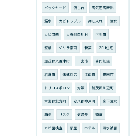
バックヤード
流し台
高気密高断熱
漏水
カビトラブル
押し入れ
浸水
カビ問題
大野郡白川村
可児市
壁紙
ゲリラ豪雨
新築
ZEH住宅
加茂郡八百津町
一宮市
専門知識
岩倉市
迅速対応
江南市
豊田市
トリコスポロン
対策
加茂郡川辺町
本巣郡北方町
安八郡神戸町
床下浸水
肺炎
リスク
気温差
頭痛
カビ菌検査
部屋
ホテル
浸水被害