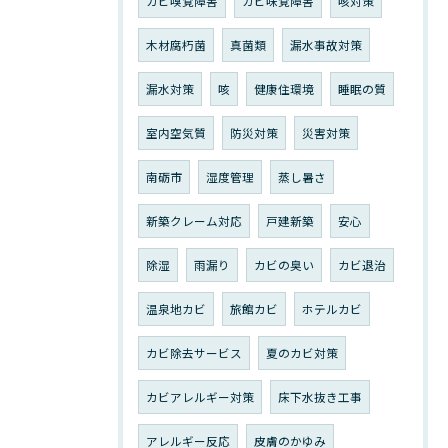
カビ嗅覚障害
カビ味覚障害
咳対策
木材腐朽菌
真菌類
漏水事故対策
漏水対策
咳
健康住環境
睡眠の質
室内空気質
防災対策
災害対策
南砺市
湿度管理
蒸し暑さ
新築クレーム対応
戸建新築
安心
除湿
雨漏り
カビの臭い
カビ退治
温泉地カビ
旅館カビ
ホテルカビ
カビ除去サービス
夏のカビ対策
カビアレルギー対策
床下水抜き工事
アレルギー反応
皮膚のかゆみ