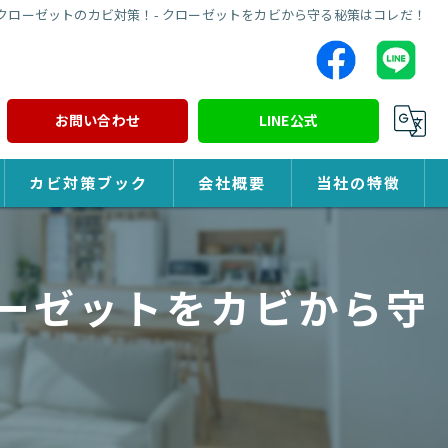
クローゼットのカビ対策！- クローゼットをカビから守る秘策はコレだ！
お問い合わせ
LINE公式
カビ対策ブック
会社概要
当社の特徴
カビ対策
ローゼットをカビから守
除カビ
防カビ
カビ