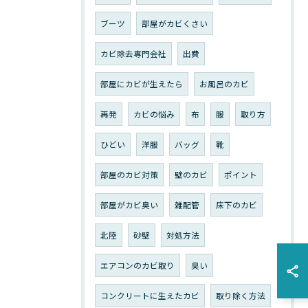
ブーツ
部屋がカビくさい
カビ除去専門会社
出費
部屋にカビが生えたら
お風呂のカビ
再発
カビの悩み
布
服
取り方
ひどい
洋服
バッグ
靴
部屋のカビ対策
壁のカビ
ポイント
部屋がカビ臭い
雑配管
床下のカビ
北陸
砂壁
対処方法
エアコンのカビ取り
臭い
コンクリートに生えたカビ
取り除く方法