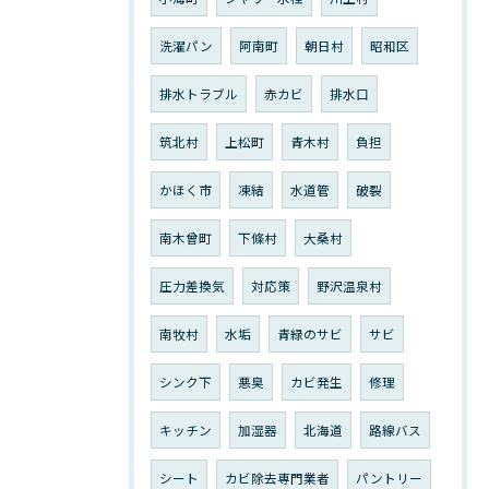
洗濯パン
阿南町
朝日村
昭和区
排水トラブル
赤カビ
排水口
筑北村
上松町
青木村
負担
かほく市
凍結
水道管
破裂
南木曾町
下條村
大桑村
圧力差換気
対応策
野沢温泉村
南牧村
水垢
青緑のサビ
サビ
シンク下
悪臭
カビ発生
修理
キッチン
加湿器
北海道
路線バス
シート
カビ除去専門業者
パントリー