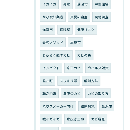
イガイガ
鼻水
瑞浪市
中古住宅
かび取り業者
真夏の寝室
現地調査
海津市
漆喰壁
健康リスク
最強メソッド
本巣市
じゅらく壁のカビ
カビの色
インパクト
床下カビ
ウイルス対策
垂井町
スッキリ喉
解消方法
輪之内町
倉庫のカビ
カビの取り方
ハウスメーカー向け
結露対策
金沢市
喉イガイガ
水抜き工事
カビ喘息