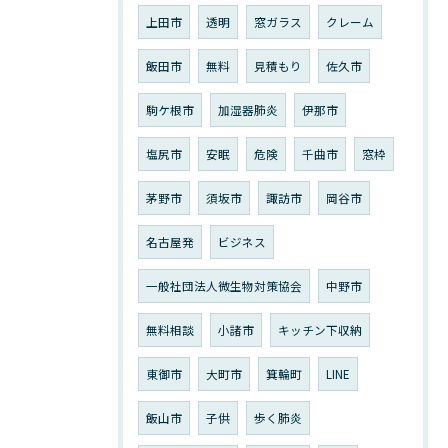
上田市
透明
窓ガラス
クレーム
飯田市
無料
見積もり
佐久市
駒ケ根市
加湿器肺炎
伊那市
塩尻市
安眠
危険
千曲市
窓枠
茅野市
須坂市
諏訪市
岡谷市
名古屋発
ビジネス
一般社団法人微生物対策協会
中野市
無料相談
小諸市
キッチン下収納
東御市
大町市
箕輪町
LINE
飯山市
子供
歩く肺炎