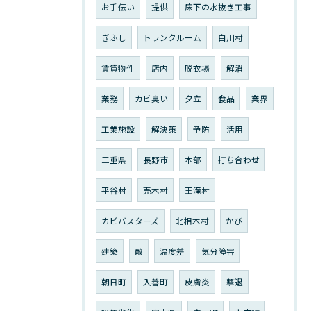
お手伝い
提供
床下の水抜き工事
ぎふし
トランクルーム
白川村
賃貸物件
店内
脱衣場
解消
業務
カビ臭い
夕立
食品
業界
工業施設
解決策
予防
活用
三重県
長野市
本部
打ち合わせ
平谷村
売木村
王滝村
カビバスターズ
北相木村
かび
建築
敵
温度差
気分障害
朝日町
入善町
皮膚炎
撃退