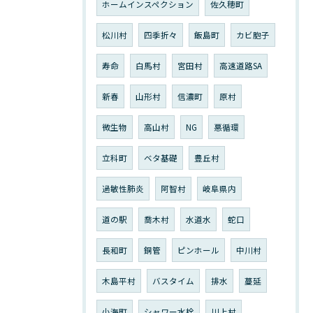
ホームインスペクション
佐久穂町
松川村
四季折々
飯島町
カビ胞子
寿命
白馬村
宮田村
高速道路SA
新春
山形村
信濃町
原村
微生物
高山村
NG
悪循環
立科町
ベタ基礎
豊丘村
過敏性肺炎
阿智村
岐阜県内
道の駅
喬木村
水道水
蛇口
長和町
銅管
ピンホール
中川村
木島平村
バスタイム
排水
蔓延
小海町
シャワー水栓
川上村