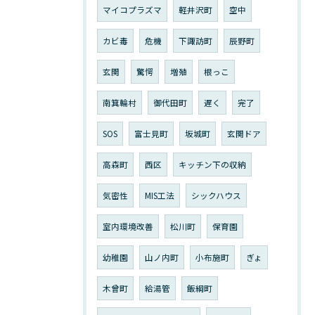
マイコプラズマ
軽井沢町
空中
カビ毒
危機
下諏訪町
辰野町
玄関
驚愕
増殖
根っこ
南箕輪村
御代田町
遅く
完了
SOS
富士見町
坂城町
玄関ドア
高森町
西区
キッチン下の収納
気密性
MIS工法
シックハウス
室内環境改善
松川町
保育園
幼稚園
山ノ内町
小布施町
ぎょ
木曾町
給湯管
飯綱町