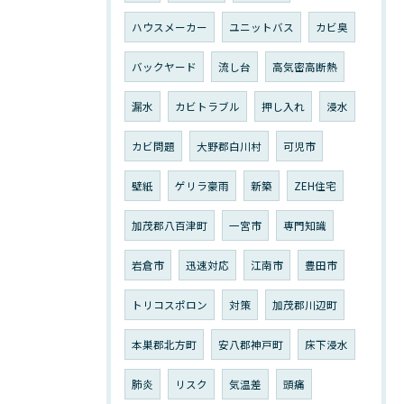
ハウスメーカー
ユニットバス
カビ臭
バックヤード
流し台
高気密高断熱
漏水
カビトラブル
押し入れ
浸水
カビ問題
大野郡白川村
可児市
壁紙
ゲリラ豪雨
新築
ZEH住宅
加茂郡八百津町
一宮市
専門知識
岩倉市
迅速対応
江南市
豊田市
トリコスポロン
対策
加茂郡川辺町
本巣郡北方町
安八郡神戸町
床下浸水
肺炎
リスク
気温差
頭痛