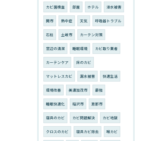
カビ菌検査
部屋
ホテル
浸水被害
関市
熱中症
天気
呼吸器トラブル
石柱
土岐市
カーテン対策
窓辺の清潔
睡眠環境
カビ取り業者
カーテンケア
床のカビ
マットレスカビ
漏水被害
快適生活
環境改善
美濃加茂市
最強
睡眠快適化
稲沢市
恵那市
寝具のカビ
カビ問題解決
カビ地獄
クロスのカビ
寝具カビ除去
喉カビ