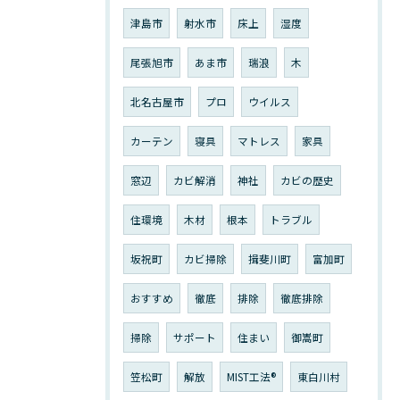
津島市
射水市
床上
湿度
尾張旭市
あま市
瑞浪
木
北名古屋市
プロ
ウイルス
カーテン
寝具
マトレス
家具
窓辺
カビ解消
神社
カビの歴史
住環境
木材
根本
トラブル
坂祝町
カビ掃除
揖斐川町
富加町
おすすめ
徹底
排除
徹底排除
掃除
サポート
住まい
御嵩町
笠松町
解放
MIST工法®︎
東白川村