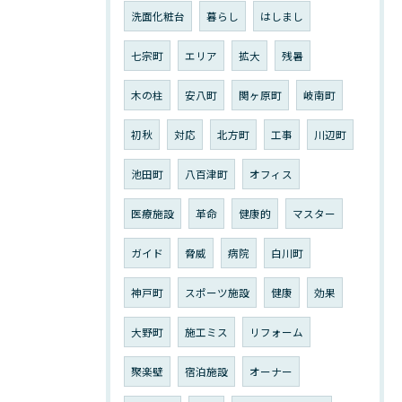
洗面化粧台
暮らし
はしまし
七宗町
エリア
拡大
残暑
木の柱
安八町
関ヶ原町
岐南町
初秋
対応
北方町
工事
川辺町
池田町
八百津町
オフィス
医療施設
革命
健康的
マスター
ガイド
脅威
病院
白川町
神戸町
スポーツ施設
健康
効果
大野町
施工ミス
リフォーム
聚楽壁
宿泊施設
オーナー