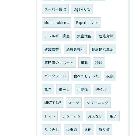
スーパー銭湯
Ogaki City
Mold problems
Expert advice
アレルギー疾患
気密性能
住宅対策
建設監査
消費者権利
健康的な生活
専門家のサポート
革靴
秘訣
バイクシート
食べてしまった
衣類
驚き
梅干し
可能性
ｸﾘｰﾆﾝｸﾞ
MIST工法®
スーツ
クリーニング
トマト
テクニック
見えない
胞子
たじみし
栄養源
お餅
寄り道