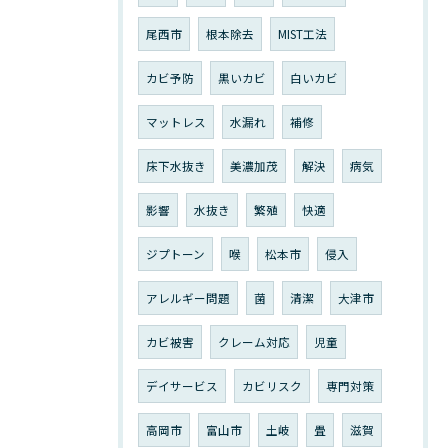
尾西市
根本除去
MIST工法
カビ予防
黒いカビ
白いカビ
マットレス
水漏れ
補修
床下水抜き
美濃加茂
解決
病気
影響
水抜き
繁殖
快適
ジプトーン
喉
松本市
侵入
アレルギー問題
菌
清潔
大津市
カビ被害
クレーム対応
児童
デイサービス
カビリスク
専門対策
高岡市
富山市
土岐
畳
滋賀