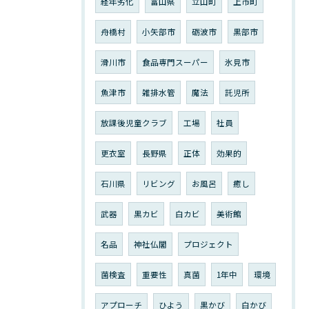
経年劣化
富山県
立山町
上市町
舟橋村
小矢部市
砺波市
黒部市
滑川市
食品専門スーパー
氷見市
魚津市
雑排水管
魔法
託児所
放課後児童クラブ
工場
社員
更衣室
長野県
正体
効果的
石川県
リビング
お風呂
癒し
武器
黒カビ
白カビ
美術館
名品
神社仏閣
プロジェクト
菌検査
重要性
真菌
1年中
環境
アプローチ
ひよう
黒かび
白かび