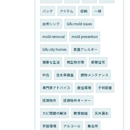
バック
アイテム
収納
一掃
台所シンク
Gifu mold issues
mold removal
mold prevention
Gifu city homes
真菌アレルギー
健康な生活
微生物対策
新築住宅
中古
含水率調査
建物メンテナンス
専門家アドバイス
居住環境
子供部屋
投資物件
投資物件オーナー
カビ問題の解決
教育施設
天井漏水
学習環境
アルコール
集会所