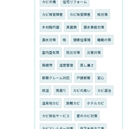
カビの塊
住宅リフォーム
カビ嗅覚障害
カビ味覚障害
咳対策
木材腐朽菌
真菌類
漏水事故対策
漏水対策
咳
健康住環境
睡眠の質
室内空気質
防災対策
災害対策
南砺市
湿度管理
蒸し暑さ
新築クレーム対応
戸建新築
安心
除湿
雨漏り
カビの臭い
カビ退治
温泉地カビ
旅館カビ
ホテルカビ
カビ除去サービス
夏のカビ対策
カビアレルギー対策
床下水抜き工事