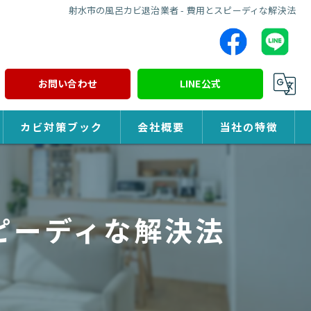
射水市の風呂カビ退治業者 - 費用とスピーディな解決法
お問い合わせ
LINE公式
カビ対策ブック
会社概要
当社の特徴
カビ対策
除カビ
ピーディな解決法
防カビ
カビ