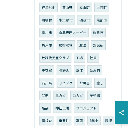
経年劣化
富山県
立山町
上市町
舟橋村
小矢部市
砺波市
黒部市
滑川市
食品専門スーパー
氷見市
魚津市
雑排水管
魔法
託児所
放課後児童クラブ
工場
社員
更衣室
長野県
正体
効果的
石川県
リビング
お風呂
癒し
武器
黒カビ
白カビ
美術館
名品
神社仏閣
プロジェクト
菌検査
重要性
真菌
1年中
環境