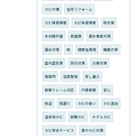
カビの塊
住宅リフォーム
カビ嗅覚障害
カビ味覚障害
咳対策
木材腐朽菌
真菌類
漏水事故対策
漏水対策
咳
健康住環境
睡眠の質
室内空気質
防災対策
災害対策
南砺市
湿度管理
蒸し暑さ
新築クレーム対応
戸建新築
安心
除湿
雨漏り
カビの臭い
カビ退治
温泉地カビ
旅館カビ
ホテルカビ
カビ除去サービス
夏のカビ対策