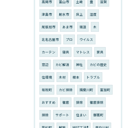
高岡市
富山市
土岐
畳
滋賀
津島市
射水市
床上
湿度
尾張旭市
あま市
瑞浪
木
北名古屋市
プロ
ウイルス
カーテン
寝具
マトレス
家具
窓辺
カビ解消
神社
カビの歴史
住環境
木材
根本
トラブル
坂祝町
カビ掃除
揖斐川町
富加町
おすすめ
徹底
排除
徹底排除
掃除
サポート
住まい
御嵩町
笠松町
解放
MIST工法®︎
東白川村