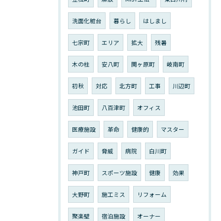
洗面化粧台
暮らし
はしまし
七宗町
エリア
拡大
残暑
木の柱
安八町
関ヶ原町
岐南町
初秋
対応
北方町
工事
川辺町
池田町
八百津町
オフィス
医療施設
革命
健康的
マスター
ガイド
脅威
病院
白川町
神戸町
スポーツ施設
健康
効果
大野町
施工ミス
リフォーム
聚楽壁
宿泊施設
オーナー