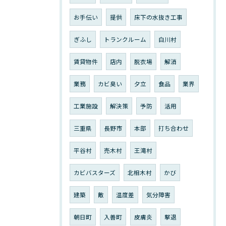
お手伝い
提供
床下の水抜き工事
ぎふし
トランクルーム
白川村
賃貸物件
店内
脱衣場
解消
業務
カビ臭い
夕立
食品
業界
工業施設
解決策
予防
活用
三重県
長野市
本部
打ち合わせ
平谷村
売木村
王滝村
カビバスターズ
北相木村
かび
建築
敵
温度差
気分障害
朝日町
入善町
皮膚炎
撃退