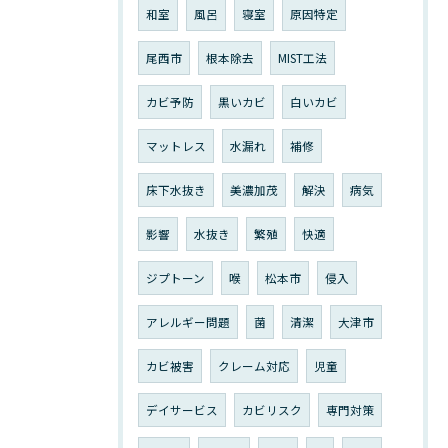
和室
風呂
寝室
原因特定
尾西市
根本除去
MIST工法
カビ予防
黒いカビ
白いカビ
マットレス
水漏れ
補修
床下水抜き
美濃加茂
解決
病気
影響
水抜き
繁殖
快適
ジプトーン
喉
松本市
侵入
アレルギー問題
菌
清潔
大津市
カビ被害
クレーム対応
児童
デイサービス
カビリスク
専門対策