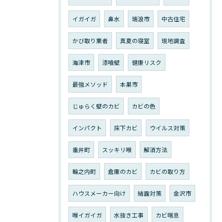
イガイガ
鼻水
瑞浪市
中古住宅
かび取り業者
真夏の寝室
現地調査
海津市
漆喰壁
健康リスク
最強メソッド
本巣市
じゅらく壁のカビ
カビの色
インパクト
床下カビ
ウイルス対策
垂井町
スッキリ喉
解消方法
輪之内町
倉庫のカビ
カビの取り方
ハウスメーカー向け
結露対策
金沢市
喉イガイガ
水抜き工事
カビ喘息