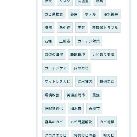
肺炎
リスク
気温差
頭痛
カビ菌検査
部屋
ホテル
浸水被害
関市
熱中症
天気
呼吸器トラブル
石柱
土岐市
カーテン対策
窓辺の清潔
睡眠環境
カビ取り業者
カーテンケア
床のカビ
マットレスカビ
漏水被害
快適生活
環境改善
美濃加茂市
最強
睡眠快適化
稲沢市
恵那市
寝具のカビ
カビ問題解決
カビ地獄
クロスのカビ
寝具カビ除去
喉カビ