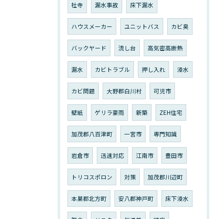
社寺
漏水事故
床下漏水
ハウスメーカー
ユニットバス
カビ臭
バックヤード
流し台
高気密高断熱
漏水
カビトラブル
押し入れ
浸水
カビ問題
大野郡白川村
可児市
壁紙
ゲリラ豪雨
新築
ZEH住宅
加茂郡八百津町
一宮市
専門知識
岩倉市
迅速対応
江南市
豊田市
トリコスポロン
対策
加茂郡川辺町
本巣郡北方町
安八郡神戸町
床下浸水