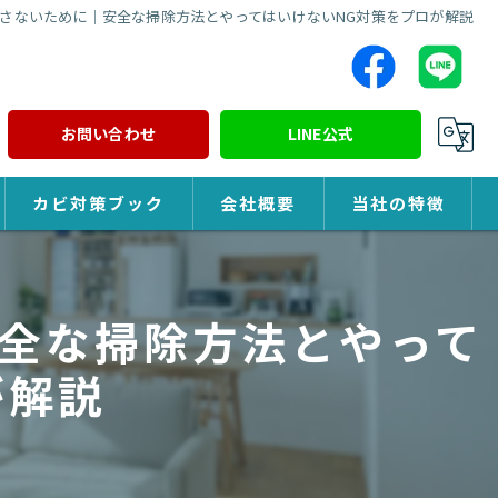
さないために｜安全な掃除方法とやってはいけないNG対策をプロが解説
お問い合わせ
LINE公式
カビ対策ブック
会社概要
当社の特徴
カビ対策
全な掃除方法とやって
除カビ
が解説
防カビ
カビ