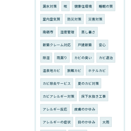
漏水対策
咳
健康住環境
睡眠の質
室内空気質
防災対策
災害対策
南砺市
湿度管理
蒸し暑さ
新築クレーム対応
戸建新築
安心
除湿
雨漏り
カビの臭い
カビ退治
温泉地カビ
旅館カビ
ホテルカビ
カビ除去サービス
夏のカビ対策
カビアレルギー対策
床下水抜き工事
アレルギー反応
皮膚のかゆみ
アレルギーの症状
目のかゆみ
大雨