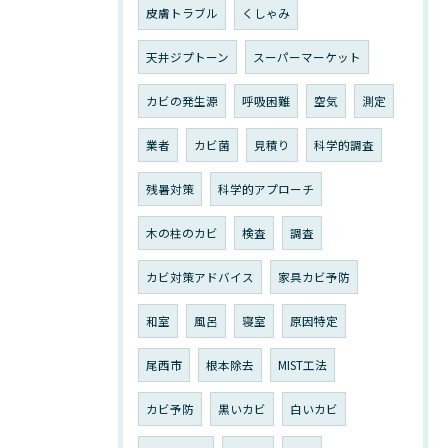
皮膚トラブル
くしゃみ
天井ジプトーン
スーパーマーケット
カビの発生源
呼吸困難
空気
測定
業者
カビ菌
見積り
科学的調査
残暑対策
科学的アプローチ
木の柱のカビ
検査
調査
カビ対策アドバイス
家具カビ予防
和室
風呂
寝室
原因特定
尾西市
根本除去
MIST工法
カビ予防
黒いカビ
白いカビ