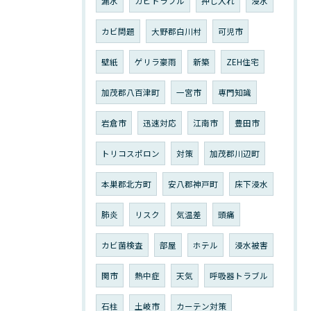
漏水
カビトラブル
押し入れ
浸水
カビ問題
大野郡白川村
可児市
壁紙
ゲリラ豪雨
新築
ZEH住宅
加茂郡八百津町
一宮市
専門知識
岩倉市
迅速対応
江南市
豊田市
トリコスポロン
対策
加茂郡川辺町
本巣郡北方町
安八郡神戸町
床下浸水
肺炎
リスク
気温差
頭痛
カビ菌検査
部屋
ホテル
浸水被害
関市
熱中症
天気
呼吸器トラブル
石柱
土岐市
カーテン対策