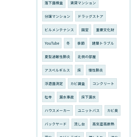
落下菌検査
賃貸マンション
分譲マンション
ドラッグストア
ビルメンテナンス
国宝
重要文化財
YouTube
冬
季節
建築トラブル
夏型過敏性肺炎
北側の部屋
アスペルギルス
床
慢性肺炎
浮遊菌測定
カビ調査
コンクリート
社寺
漏水事故
床下漏水
ハウスメーカー
ユニットバス
カビ臭
バックヤード
流し台
高気密高断熱