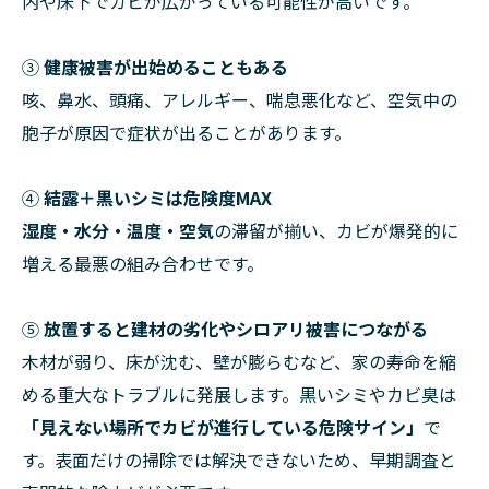
内や床下でカビが広がっている可能性が高いです。
③
健康被害が出始めることもある
咳、鼻水、頭痛、アレルギー、喘息悪化など、空気中の
胞子が原因で症状が出ることがあります。
④
結露＋黒いシミは危険度MAX
湿度・水分・温度・空気
の滞留が揃い、カビが爆発的に
増える最悪の組み合わせです。
⑤
放置すると建材の劣化やシロアリ被害につながる
木材が弱り、床が沈む、壁が膨らむなど、家の寿命を縮
める重大なトラブルに発展します。黒いシミやカビ臭は
「見えない場所でカビが進行している危険サイン」
で
す。表面だけの掃除では解決できないため、早期調査と