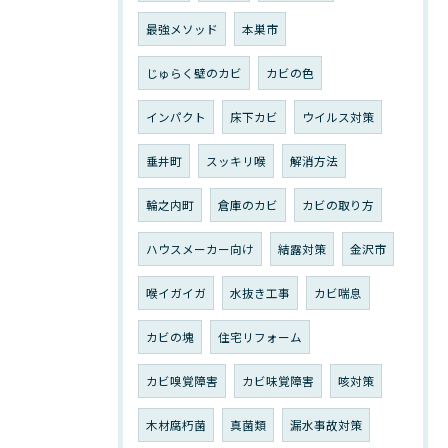
最強メソッド
本巣市
じゅらく壁のカビ
カビの色
インパクト
床下カビ
ウイルス対策
垂井町
スッキリ喉
解消方法
輪之内町
倉庫のカビ
カビの取り方
ハウスメーカー向け
結露対策
金沢市
喉イガイガ
水抜き工事
カビ喘息
カビの塊
住宅リフォーム
カビ嗅覚障害
カビ味覚障害
咳対策
木材腐朽菌
真菌類
漏水事故対策