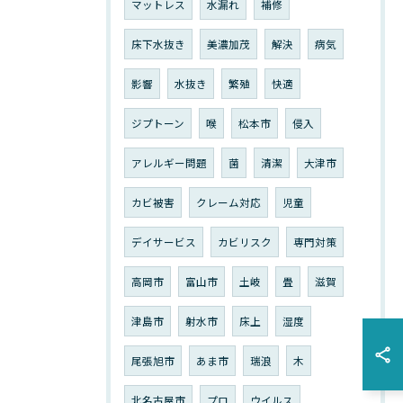
マットレス
水漏れ
補修
床下水抜き
美濃加茂
解決
病気
影響
水抜き
繁殖
快適
ジプトーン
喉
松本市
侵入
アレルギー問題
菌
清潔
大津市
カビ被害
クレーム対応
児童
デイサービス
カビリスク
専門対策
高岡市
富山市
土岐
畳
滋賀
津島市
射水市
床上
湿度
尾張旭市
あま市
瑞浪
木
北名古屋市
プロ
ウイルス