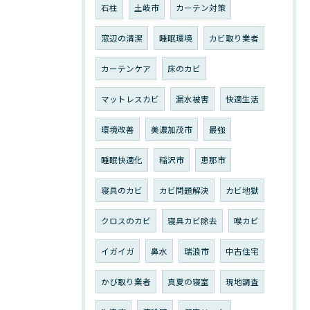
石柱
土岐市
カーテン対策
窓辺の清潔
睡眠環境
カビ取り業者
カーテンケア
床のカビ
マットレスカビ
漏水被害
快適生活
環境改善
美濃加茂市
最強
睡眠快適化
稲沢市
恵那市
寝具のカビ
カビ問題解決
カビ地獄
クロスのカビ
寝具カビ除去
喉カビ
イガイガ
鼻水
瑞浪市
中古住宅
かび取り業者
真夏の寝室
現地調査