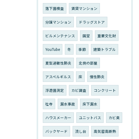
落下菌検査
賃貸マンション
分譲マンション
ドラッグストア
ビルメンテナンス
国宝
重要文化財
YouTube
冬
季節
建築トラブル
夏型過敏性肺炎
北側の部屋
アスペルギルス
床
慢性肺炎
浮遊菌測定
カビ調査
コンクリート
社寺
漏水事故
床下漏水
ハウスメーカー
ユニットバス
カビ臭
バックヤード
流し台
高気密高断熱