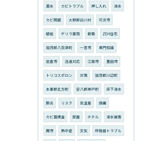
漏水
カビトラブル
押し入れ
浸水
カビ問題
大野郡白川村
可児市
壁紙
ゲリラ豪雨
新築
ZEH住宅
加茂郡八百津町
一宮市
専門知識
岩倉市
迅速対応
江南市
豊田市
トリコスポロン
対策
加茂郡川辺町
本巣郡北方町
安八郡神戸町
床下浸水
肺炎
リスク
気温差
頭痛
カビ菌検査
部屋
ホテル
浸水被害
関市
熱中症
天気
呼吸器トラブル