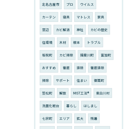
北名古屋市
プロ
ウイルス
カーテン
寝具
マトレス
家具
窓辺
カビ解消
神社
カビの歴史
住環境
木材
根本
トラブル
坂祝町
カビ掃除
揖斐川町
富加町
おすすめ
徹底
排除
徹底排除
掃除
サポート
住まい
御嵩町
笠松町
解放
MIST工法®︎
東白川村
洗面化粧台
暮らし
はしまし
七宗町
エリア
拡大
残暑