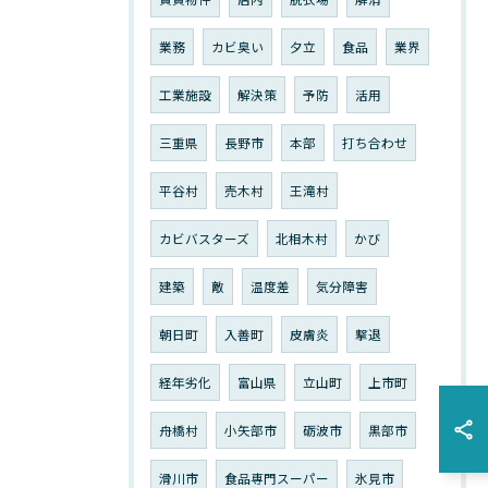
業務
カビ臭い
夕立
食品
業界
工業施設
解決策
予防
活用
三重県
長野市
本部
打ち合わせ
平谷村
売木村
王滝村
カビバスターズ
北相木村
かび
建築
敵
温度差
気分障害
朝日町
入善町
皮膚炎
撃退
経年劣化
富山県
立山町
上市町
舟橋村
小矢部市
砺波市
黒部市
滑川市
食品専門スーパー
氷見市