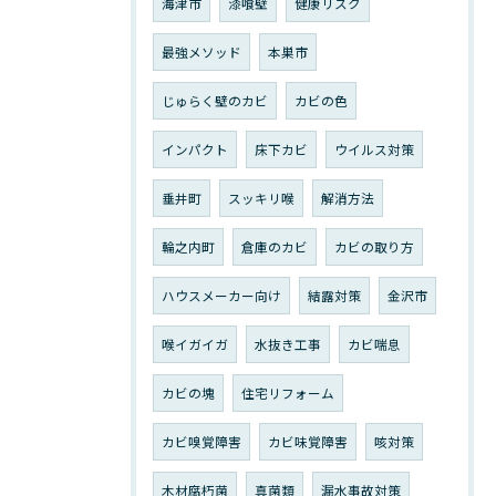
海津市
漆喰壁
健康リスク
最強メソッド
本巣市
じゅらく壁のカビ
カビの色
インパクト
床下カビ
ウイルス対策
垂井町
スッキリ喉
解消方法
輪之内町
倉庫のカビ
カビの取り方
ハウスメーカー向け
結露対策
金沢市
喉イガイガ
水抜き工事
カビ喘息
カビの塊
住宅リフォーム
カビ嗅覚障害
カビ味覚障害
咳対策
木材腐朽菌
真菌類
漏水事故対策