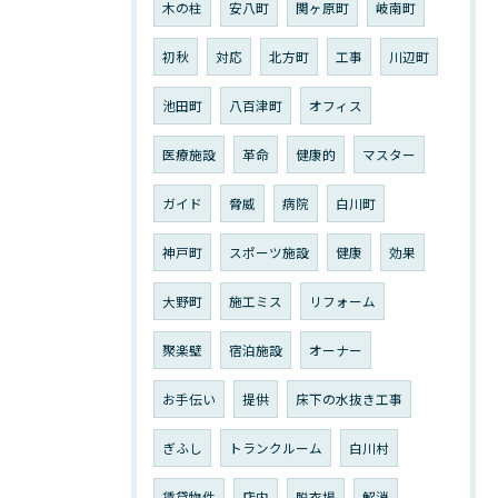
木の柱
安八町
関ヶ原町
岐南町
初秋
対応
北方町
工事
川辺町
池田町
八百津町
オフィス
医療施設
革命
健康的
マスター
ガイド
脅威
病院
白川町
神戸町
スポーツ施設
健康
効果
大野町
施工ミス
リフォーム
聚楽壁
宿泊施設
オーナー
お手伝い
提供
床下の水抜き工事
ぎふし
トランクルーム
白川村
賃貸物件
店内
脱衣場
解消