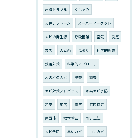
皮膚トラブル
くしゃみ
天井ジプトーン
スーパーマーケット
カビの発生源
呼吸困難
空気
測定
業者
カビ菌
見積り
科学的調査
残暑対策
科学的アプローチ
木の柱のカビ
検査
調査
カビ対策アドバイス
家具カビ予防
和室
風呂
寝室
原因特定
尾西市
根本除去
MIST工法
カビ予防
黒いカビ
白いカビ