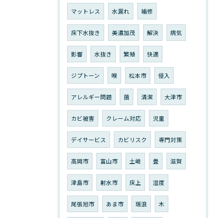
マットレス
水漏れ
補修
床下水抜き
美濃加茂
解決
病気
影響
水抜き
繁殖
快適
ジプトーン
喉
松本市
侵入
アレルギー問題
菌
清潔
大津市
カビ被害
クレーム対応
児童
デイサービス
カビリスク
専門対策
高岡市
富山市
土岐
畳
滋賀
津島市
射水市
床上
湿度
尾張旭市
あま市
瑞浪
木