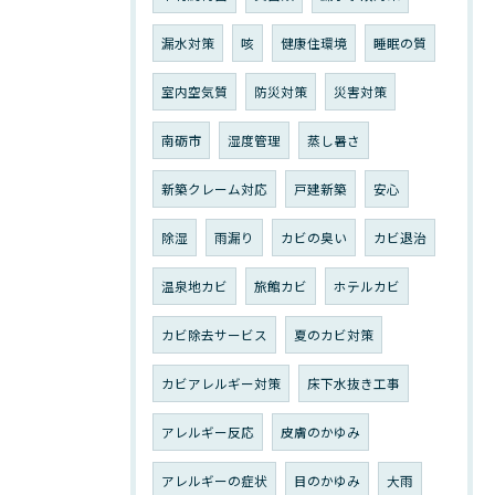
漏水対策
咳
健康住環境
睡眠の質
室内空気質
防災対策
災害対策
南砺市
湿度管理
蒸し暑さ
新築クレーム対応
戸建新築
安心
除湿
雨漏り
カビの臭い
カビ退治
温泉地カビ
旅館カビ
ホテルカビ
カビ除去サービス
夏のカビ対策
カビアレルギー対策
床下水抜き工事
アレルギー反応
皮膚のかゆみ
アレルギーの症状
目のかゆみ
大雨