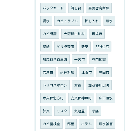
バックヤード
流し台
高気密高断熱
漏水
カビトラブル
押し入れ
浸水
カビ問題
大野郡白川村
可児市
壁紙
ゲリラ豪雨
新築
ZEH住宅
加茂郡八百津町
一宮市
専門知識
岩倉市
迅速対応
江南市
豊田市
トリコスポロン
対策
加茂郡川辺町
本巣郡北方町
安八郡神戸町
床下浸水
肺炎
リスク
気温差
頭痛
カビ菌検査
部屋
ホテル
浸水被害