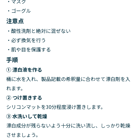
・マスク
・ゴーグル
注意点
・酸性洗剤と絶対に混ぜない
・必ず換気を行う
・肌や目を保護する
手順
① 漂白液を作る
桶に水を入れ、製品記載の希釈量に合わせて漂白剤を入
れます。
② つけ置きする
シリコンマットを30分程度浸け置きします。
③ 水洗いして乾燥
漂白成分が残らないよう十分に洗い流し、しっかり乾燥
させましょう。