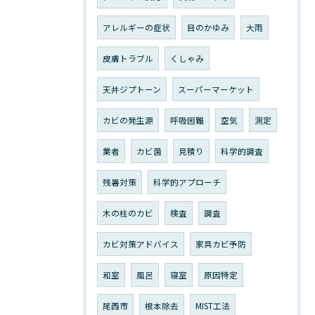
アレルギーの症状
目のかゆみ
大雨
皮膚トラブル
くしゃみ
天井ジプトーン
スーパーマーケット
カビの発生源
呼吸困難
空気
測定
業者
カビ菌
見積り
科学的調査
残暑対策
科学的アプローチ
木の柱のカビ
検査
調査
カビ対策アドバイス
家具カビ予防
和室
風呂
寝室
原因特定
尾西市
根本除去
MIST工法