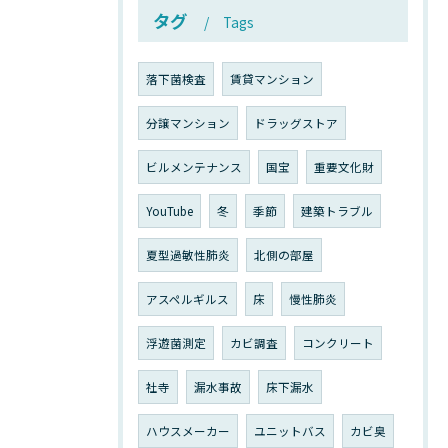
タグ
Tags
落下菌検査
賃貸マンション
分譲マンション
ドラッグストア
ビルメンテナンス
国宝
重要文化財
YouTube
冬
季節
建築トラブル
夏型過敏性肺炎
北側の部屋
アスペルギルス
床
慢性肺炎
浮遊菌測定
カビ調査
コンクリート
社寺
漏水事故
床下漏水
ハウスメーカー
ユニットバス
カビ臭