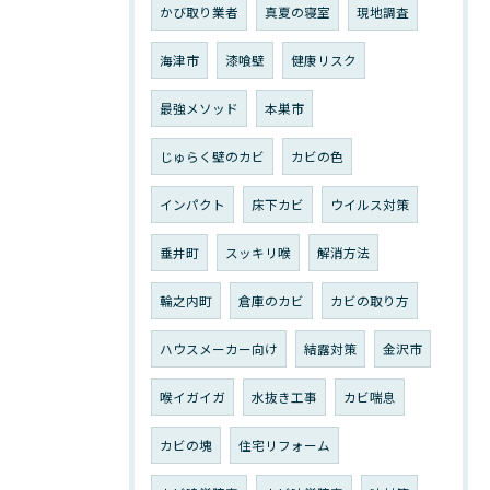
かび取り業者
真夏の寝室
現地調査
海津市
漆喰壁
健康リスク
最強メソッド
本巣市
じゅらく壁のカビ
カビの色
インパクト
床下カビ
ウイルス対策
垂井町
スッキリ喉
解消方法
輪之内町
倉庫のカビ
カビの取り方
ハウスメーカー向け
結露対策
金沢市
喉イガイガ
水抜き工事
カビ喘息
カビの塊
住宅リフォーム