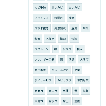
カビ予防
黒いカビ
白いカビ
マットレス
水漏れ
補修
床下水抜き
美濃加茂
解決
病気
影響
水抜き
繁殖
快適
ジプトーン
喉
松本市
侵入
アレルギー問題
菌
清潔
大津市
カビ被害
クレーム対応
児童
デイサービス
カビリスク
専門対策
高岡市
富山市
土岐
畳
滋賀
津島市
射水市
床上
湿度