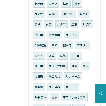
七宗町
エリア
拡大
残暑
木の柱
安八町
関ヶ原町
岐南町
初秋
対応
北方町
工事
川辺町
池田町
八百津町
オフィス
医療施設
革命
健康的
マスター
ガイド
脅威
病院
白川町
神戸町
スポーツ施設
健康
効果
大野町
施工ミス
リフォーム
聚楽壁
宿泊施設
オーナー
お手伝い
提供
床下の水抜き工事