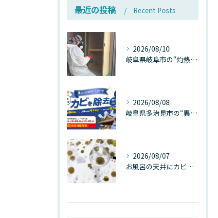
最近の投稿
Recent Posts
2026/08/10
岐阜県岐阜市の“灼熱気温”が建物内部を崩壊させる──深層カビが静かに家を蝕む温度差ショックの真実
2026/08/08
岐阜県多治見市の“異常な高温”が建物内部を破壊する──深層カビが急増する危険な温度差の正体
2026/08/07
お風呂の天井にカビが生えたら要注意！2026年8月の猛暑・高湿度で急増する浴室カビの原因と正しい対策