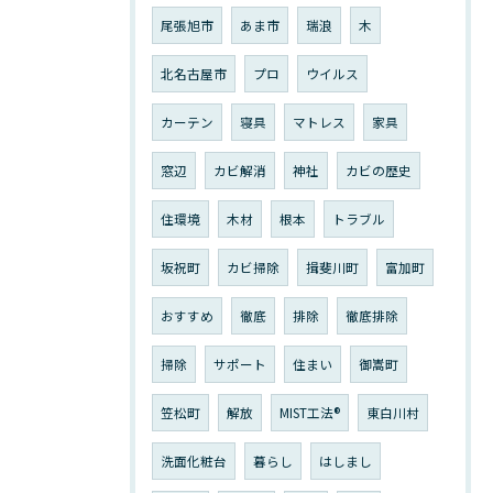
尾張旭市
あま市
瑞浪
木
北名古屋市
プロ
ウイルス
カーテン
寝具
マトレス
家具
窓辺
カビ解消
神社
カビの歴史
住環境
木材
根本
トラブル
坂祝町
カビ掃除
揖斐川町
富加町
おすすめ
徹底
排除
徹底排除
掃除
サポート
住まい
御嵩町
笠松町
解放
MIST工法®︎
東白川村
洗面化粧台
暮らし
はしまし