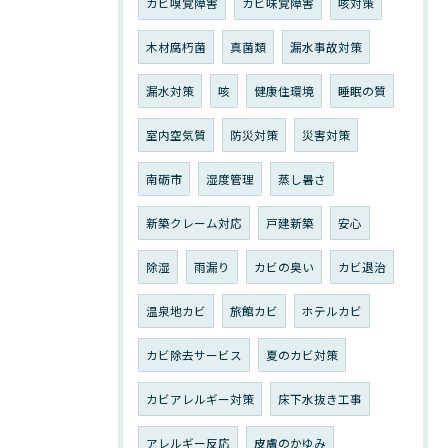
カビ嗅覚障害
カビ味覚障害
咳対策
木材腐朽菌
真菌類
漏水事故対策
漏水対策
咳
健康住環境
睡眠の質
室内空気質
防災対策
災害対策
南砺市
湿度管理
蒸し暑さ
新築クレーム対応
戸建新築
安心
除湿
雨漏り
カビの臭い
カビ退治
温泉地カビ
旅館カビ
ホテルカビ
カビ除去サービス
夏のカビ対策
カビアレルギー対策
床下水抜き工事
アレルギー反応
皮膚のかゆみ