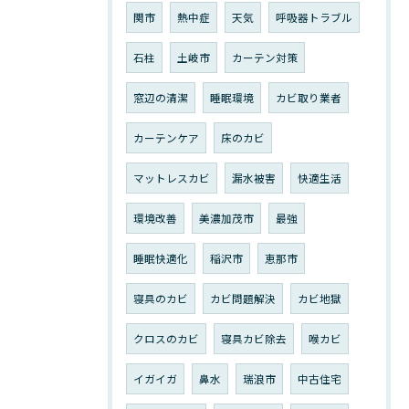
関市
熱中症
天気
呼吸器トラブル
石柱
土岐市
カーテン対策
窓辺の清潔
睡眠環境
カビ取り業者
カーテンケア
床のカビ
マットレスカビ
漏水被害
快適生活
環境改善
美濃加茂市
最強
睡眠快適化
稲沢市
恵那市
寝具のカビ
カビ問題解決
カビ地獄
クロスのカビ
寝具カビ除去
喉カビ
イガイガ
鼻水
瑞浪市
中古住宅