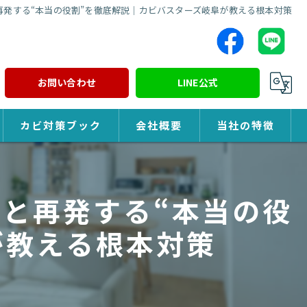
発する“本当の役割”を徹底解説｜カビバスターズ岐阜が教える根本対策
お問い合わせ
LINE公式
カビ対策ブック
会社概要
当社の特徴
カビ対策
と再発する“本当の役
除カビ
が教える根本対策
防カビ
カビ