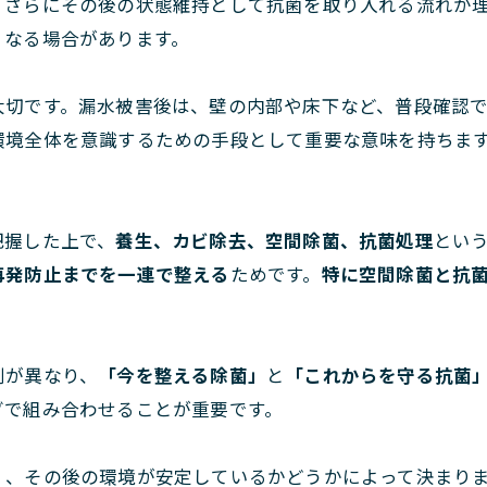
、さらにその後の状態維持として抗菌を取り入れる流れが
くなる場合があります。
大切です。漏水被害後は、壁の内部や床下など、普段確認
環境全体を意識するための手段として重要な意味を持ちま
把握した上で、
養生、カビ除去、空間除菌、抗菌処理
とい
再発防止までを一連で整える
ためです。
特に空間除菌と抗
割が異なり、
「今を整える除菌」
と
「これからを守る抗菌
グで組み合わせることが重要です。
く、その後の環境が安定しているかどうかによって決まり