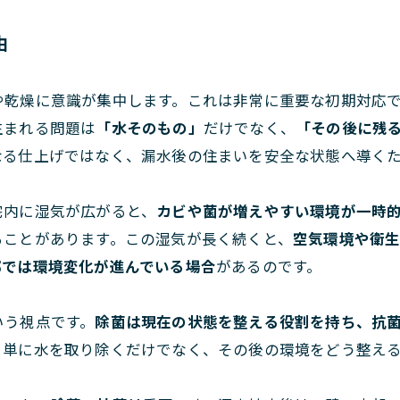
由
や乾燥に意識が集中します。これは非常に重要な初期対応
生まれる問題は
「水そのもの」
だけでなく、
「その後に残
なる仕上げではなく、漏水後の住まいを安全な状態へ導く
宅内に湿気が広がると、
カビや菌が増えやすい環境が一時
ることがあります。この湿気が長く続くと、
空気環境や衛
部では環境変化が進んでいる場合
があるのです。
いう視点です。
除菌は現在の状態を整える役割を持ち、抗
、単に水を取り除くだけでなく、その後の環境をどう整え