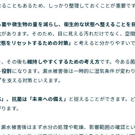
なることもあるため、しっかり整理しておくことが重要で
る菌や微生物の量を減らし、衛生的な状態へ整えることを
性
があります。そのため、目に見える汚れだけでなく、空
状態をリセットするための対策」
と考えると分かりやすい
を、その後も
維持しやすくするための考え方
です。今ある
う役割
になります。漏水被害後は一時的に湿気条件が変わ
”
を支える対策といえます。
応」、抗菌は「未来への備え」
と捉えることができます。
がります。
。漏水被害後はまず水分の処理や乾燥、影響範囲の確認と