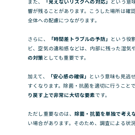
また、
「見えないリスクへの対応」
という意
響が残ることがあります。こうした場所は確
全体への配慮につながります。
さらに、
「時間差トラブルの予防」
という役
ビ、空気の違和感などは、内部に残った湿気
の対策
としても重要です。
加えて、
「安心感の確保」
という意味も見逃
すくなります。除菌・抗菌を適切に行うこと
り戻す上で非常に大切な要素
です。
ただし重要なのは、
除菌・抗菌を単独で考え
い場合があります。そのため、調査による状