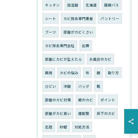
キッチン
加湿器
北海道
路線バス
シート
カビ除去専門業者
パントリー
ブーツ
部屋がカビくさい
カビ除去専門会社
出費
部屋にカビが生えたら
お風呂のカビ
再発
カビの悩み
布
服
取り方
ひどい
洋服
バッグ
靴
部屋のカビ対策
壁のカビ
ポイント
部屋がカビ臭い
雑配管
床下のカビ
北陸
砂壁
対処方法