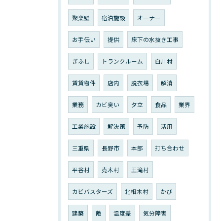
聚楽壁
宿泊施設
オーナー
お手伝い
提供
床下の水抜き工事
ぎふし
トランクルーム
白川村
賃貸物件
店内
脱衣場
解消
業務
カビ臭い
夕立
食品
業界
工業施設
解決策
予防
活用
三重県
長野市
本部
打ち合わせ
平谷村
売木村
王滝村
カビバスターズ
北相木村
かび
建築
敵
温度差
気分障害