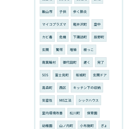
飯山市
子供
歩く肺炎
マイコプラズマ
軽井沢町
空中
カビ毒
危機
下諏訪町
辰野町
玄関
驚愕
増殖
根っこ
南箕輪村
御代田町
遅く
完了
SOS
富士見町
坂城町
玄関ドア
高森町
西区
キッチン下の収納
気密性
MIS工法
シックハウス
室内環境改善
松川町
保育園
幼稚園
山ノ内町
小布施町
ぎょ