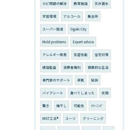
カビ問題の解決
教育施設
天井漏水
学習環境
アルコール
集会所
スーパー銭湯
Ogaki City
Mold problems
Expert advice
アレルギー疾患
気密性能
住宅対策
建設監査
消費者権利
健康的な生活
専門家のサポート
革靴
秘訣
バイクシート
食べてしまった
衣類
驚き
梅干し
可能性
ｸﾘｰﾆﾝｸﾞ
MIST工法®
スーツ
クリーニング