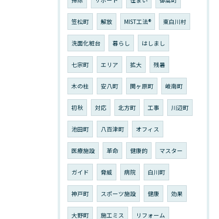
掃除
サポート
住まい
御嵩町
笠松町
解放
MIST工法®︎
東白川村
洗面化粧台
暮らし
はしまし
七宗町
エリア
拡大
残暑
木の柱
安八町
関ヶ原町
岐南町
初秋
対応
北方町
工事
川辺町
池田町
八百津町
オフィス
医療施設
革命
健康的
マスター
ガイド
脅威
病院
白川町
神戸町
スポーツ施設
健康
効果
大野町
施工ミス
リフォーム