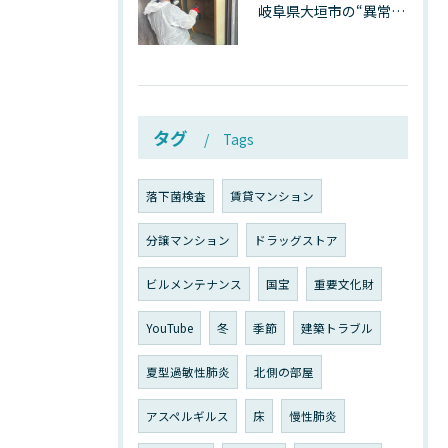
岐阜県大垣市の“異常に高い気温”が建物内部を腐らせる──深層カビが爆発的に増える本当の理由
タグ
Tags
落下菌検査
賃貸マンション
分譲マンション
ドラッグストア
ビルメンテナンス
国宝
重要文化財
YouTube
冬
季節
建築トラブル
夏型過敏性肺炎
北側の部屋
アスペルギルス
床
慢性肺炎