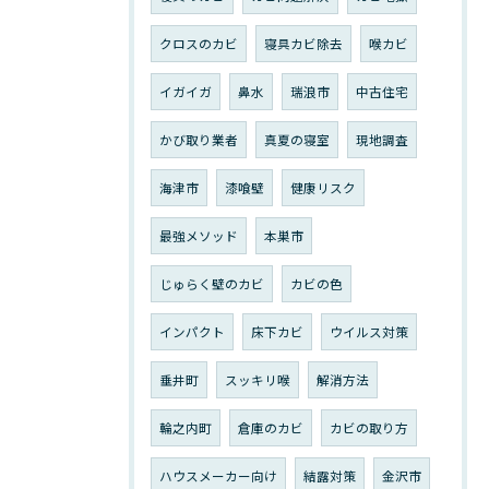
クロスのカビ
寝具カビ除去
喉カビ
イガイガ
鼻水
瑞浪市
中古住宅
かび取り業者
真夏の寝室
現地調査
海津市
漆喰壁
健康リスク
最強メソッド
本巣市
じゅらく壁のカビ
カビの色
インパクト
床下カビ
ウイルス対策
垂井町
スッキリ喉
解消方法
輪之内町
倉庫のカビ
カビの取り方
ハウスメーカー向け
結露対策
金沢市