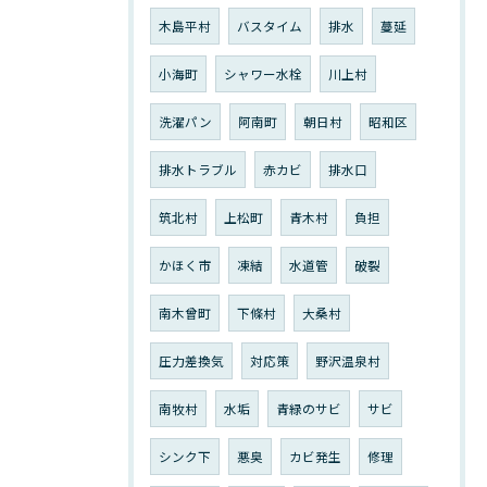
木島平村
バスタイム
排水
蔓延
小海町
シャワー水栓
川上村
洗濯パン
阿南町
朝日村
昭和区
排水トラブル
赤カビ
排水口
筑北村
上松町
青木村
負担
かほく市
凍結
水道管
破裂
南木曾町
下條村
大桑村
圧力差換気
対応策
野沢温泉村
南牧村
水垢
青緑のサビ
サビ
シンク下
悪臭
カビ発生
修理