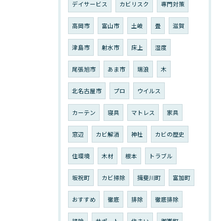
デイサービス
カビリスク
専門対策
高岡市
富山市
土岐
畳
滋賀
津島市
射水市
床上
湿度
尾張旭市
あま市
瑞浪
木
北名古屋市
プロ
ウイルス
カーテン
寝具
マトレス
家具
窓辺
カビ解消
神社
カビの歴史
住環境
木材
根本
トラブル
坂祝町
カビ掃除
揖斐川町
富加町
おすすめ
徹底
排除
徹底排除