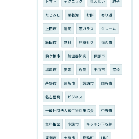
トマト
テクニック
見えない
胞子
たじみし
栄養源
お餅
寄り道
上田市
透明
窓ガラス
クレーム
飯田市
無料
見積もり
佐久市
駒ケ根市
加湿器肺炎
伊那市
塩尻市
安眠
危険
千曲市
窓枠
茅野市
須坂市
諏訪市
岡谷市
名古屋発
ビジネス
一般社団法人微生物対策協会
中野市
無料相談
小諸市
キッチン下収納
東御市
大町市
箕輪町
LINE