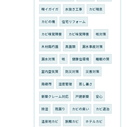
喉イガイガ
水抜き工事
カビ喘息
カビの塊
住宅リフォーム
カビ嗅覚障害
カビ味覚障害
咳対策
木材腐朽菌
真菌類
漏水事故対策
漏水対策
咳
健康住環境
睡眠の質
室内空気質
防災対策
災害対策
南砺市
湿度管理
蒸し暑さ
新築クレーム対応
戸建新築
安心
除湿
雨漏り
カビの臭い
カビ退治
温泉地カビ
旅館カビ
ホテルカビ