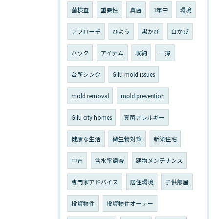
菌検査
重要性
真菌
1年中
環境
アプローチ
ひよう
黒かび
白かび
バック
アイテム
収納
一掃
台所シンク
Gifu mold issues
mold removal
mold prevention
Gifu city homes
真菌アレルギー
健康な生活
微生物対策
新築住宅
中古
含水率調査
建物メンテナンス
専門家アドバイス
居住環境
子供部屋
投資物件
投資物件オーナー