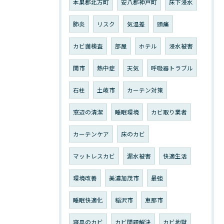
本巣郡北方町
安八郡神戸町
床下浸水
肺炎
リスク
気温差
頭痛
カビ菌検査
部屋
ホテル
浸水被害
関市
熱中症
天気
呼吸器トラブル
石柱
土岐市
カーテン対策
窓辺の清潔
睡眠環境
カビ取り業者
カーテンケア
床のカビ
マットレスカビ
漏水被害
快適生活
環境改善
美濃加茂市
最強
睡眠快適化
稲沢市
恵那市
寝具のカビ
カビ問題解決
カビ地獄