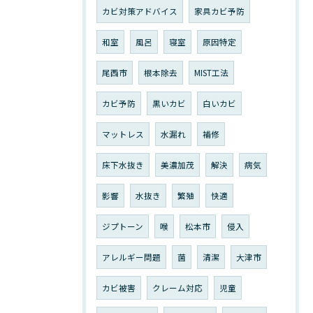
カビ対策アドバイス
家具カビ予防
和室
風呂
寝室
原因特定
尾西市
根本除去
MIST工法
カビ予防
黒いカビ
白いカビ
マットレス
水漏れ
補修
床下水抜き
美濃加茂
解決
病気
影響
水抜き
繁殖
快適
ジプトーン
喉
松本市
侵入
アレルギー問題
菌
清潔
大津市
カビ被害
クレーム対応
児童