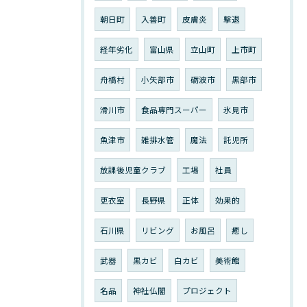
朝日町
入善町
皮膚炎
撃退
経年劣化
富山県
立山町
上市町
舟橋村
小矢部市
砺波市
黒部市
滑川市
食品専門スーパー
氷見市
魚津市
雑排水管
魔法
託児所
放課後児童クラブ
工場
社員
更衣室
長野県
正体
効果的
石川県
リビング
お風呂
癒し
武器
黒カビ
白カビ
美術館
名品
神社仏閣
プロジェクト