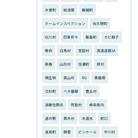
木曾町
給湯管
飯綱町
ホームインスペクション
佐久穂町
松川村
四季折々
飯島町
カビ胞子
寿命
白馬村
宮田村
高速道路SA
新春
山形村
信濃町
原村
微生物
高山村
NG
悪循環
立科町
ベタ基礎
豊丘村
過敏性肺炎
阿智村
岐阜県内
道の駅
喬木村
水道水
蛇口
長和町
銅管
ピンホール
中川村