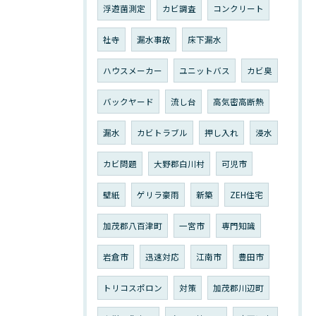
浮遊菌測定
カビ調査
コンクリート
社寺
漏水事故
床下漏水
ハウスメーカー
ユニットバス
カビ臭
バックヤード
流し台
高気密高断熱
漏水
カビトラブル
押し入れ
浸水
カビ問題
大野郡白川村
可児市
壁紙
ゲリラ豪雨
新築
ZEH住宅
加茂郡八百津町
一宮市
専門知識
岩倉市
迅速対応
江南市
豊田市
トリコスポロン
対策
加茂郡川辺町