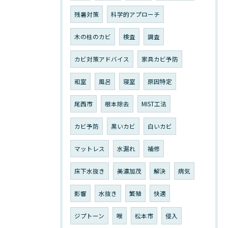
残暑対策
科学的アプローチ
木の柱のカビ
検査
調査
カビ対策アドバイス
家具カビ予防
和室
風呂
寝室
原因特定
尾西市
根本除去
MIST工法
カビ予防
黒いカビ
白いカビ
マットレス
水漏れ
補修
床下水抜き
美濃加茂
解決
病気
影響
水抜き
繁殖
快適
ジプトーン
喉
松本市
侵入