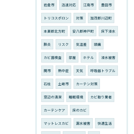
岩倉市
迅速対応
江南市
豊田市
トリコスポロン
対策
加茂郡川辺町
本巣郡北方町
安八郡神戸町
床下浸水
肺炎
リスク
気温差
頭痛
カビ菌検査
部屋
ホテル
浸水被害
関市
熱中症
天気
呼吸器トラブル
石柱
土岐市
カーテン対策
窓辺の清潔
睡眠環境
カビ取り業者
カーテンケア
床のカビ
マットレスカビ
漏水被害
快適生活