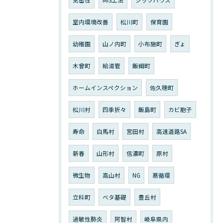
気密性
MIS工法
シックハウス
室内環境改善
松川町
保育園
幼稚園
山ノ内町
小布施町
ぎょ
木曾町
給湯管
飯綱町
ホームインスペクション
佐久穂町
松川村
四季折々
飯島町
カビ胞子
寿命
白馬村
宮田村
高速道路SA
新春
山形村
信濃町
原村
微生物
高山村
NG
悪循環
立科町
ベタ基礎
豊丘村
過敏性肺炎
阿智村
岐阜県内