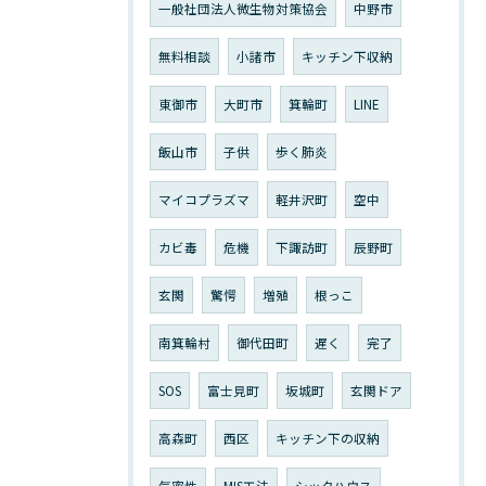
一般社団法人微生物対策協会
中野市
無料相談
小諸市
キッチン下収納
東御市
大町市
箕輪町
LINE
飯山市
子供
歩く肺炎
マイコプラズマ
軽井沢町
空中
カビ毒
危機
下諏訪町
辰野町
玄関
驚愕
増殖
根っこ
南箕輪村
御代田町
遅く
完了
SOS
富士見町
坂城町
玄関ドア
高森町
西区
キッチン下の収納