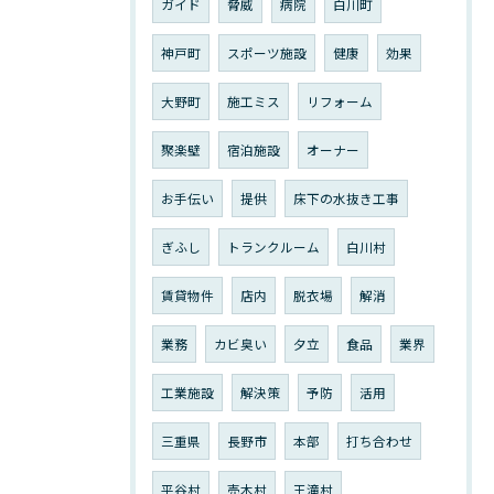
ガイド
脅威
病院
白川町
神戸町
スポーツ施設
健康
効果
大野町
施工ミス
リフォーム
聚楽壁
宿泊施設
オーナー
お手伝い
提供
床下の水抜き工事
ぎふし
トランクルーム
白川村
賃貸物件
店内
脱衣場
解消
業務
カビ臭い
夕立
食品
業界
工業施設
解決策
予防
活用
三重県
長野市
本部
打ち合わせ
平谷村
売木村
王滝村