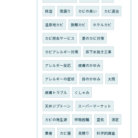
除湿
雨漏り
カビの臭い
カビ退治
温泉地カビ
旅館カビ
ホテルカビ
カビ除去サービス
夏のカビ対策
カビアレルギー対策
床下水抜き工事
アレルギー反応
皮膚のかゆみ
アレルギーの症状
目のかゆみ
大雨
皮膚トラブル
くしゃみ
天井ジプトーン
スーパーマーケット
カビの発生源
呼吸困難
空気
測定
業者
カビ菌
見積り
科学的調査