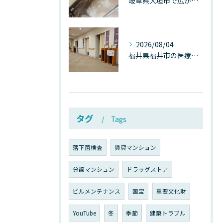
岐阜県大垣市で広がる“深層カビ汚染”──なぜ除カビが必要なのか、建物内部で起きている見えない危機
2026/08/04
福井県福井市の医療施設で広がる“見えないカビ汚染”──なぜ除カビが必須なのか、その本質を徹底解説
タグ
Tags
落下菌検査
賃貸マンション
分譲マンション
ドラッグストア
ビルメンテナンス
国宝
重要文化財
YouTube
冬
季節
建築トラブル