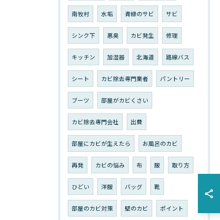
南牧村
水垢
青緑のサビ
サビ
シンク下
悪臭
カビ発生
修理
キッチン
加湿器
北海道
路線バス
シート
カビ除去専門業者
パントリー
ブーツ
部屋がカビくさい
カビ除去専門会社
出費
部屋にカビが生えたら
お風呂のカビ
再発
カビの悩み
布
服
取り方
ひどい
洋服
バッグ
靴
部屋のカビ対策
壁のカビ
ポイント