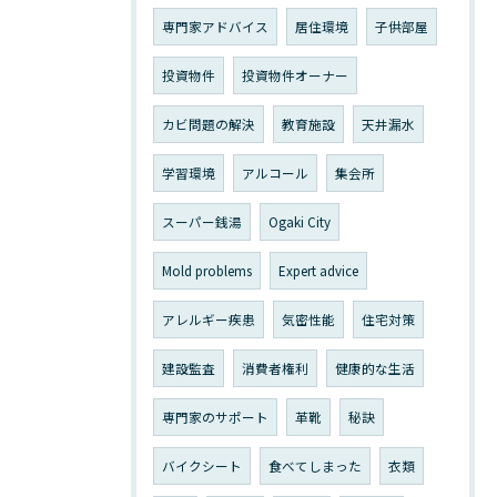
専門家アドバイス
居住環境
子供部屋
投資物件
投資物件オーナー
カビ問題の解決
教育施設
天井漏水
学習環境
アルコール
集会所
スーパー銭湯
Ogaki City
Mold problems
Expert advice
アレルギー疾患
気密性能
住宅対策
建設監査
消費者権利
健康的な生活
専門家のサポート
革靴
秘訣
バイクシート
食べてしまった
衣類