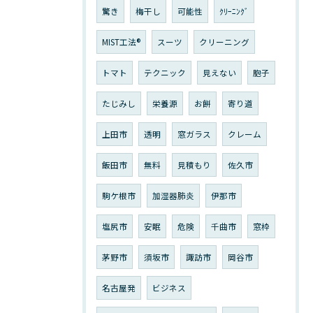
驚き
梅干し
可能性
ｸﾘｰﾆﾝｸﾞ
MIST工法®
スーツ
クリーニング
トマト
テクニック
見えない
胞子
たじみし
栄養源
お餅
寄り道
上田市
透明
窓ガラス
クレーム
飯田市
無料
見積もり
佐久市
駒ケ根市
加湿器肺炎
伊那市
塩尻市
安眠
危険
千曲市
窓枠
茅野市
須坂市
諏訪市
岡谷市
名古屋発
ビジネス