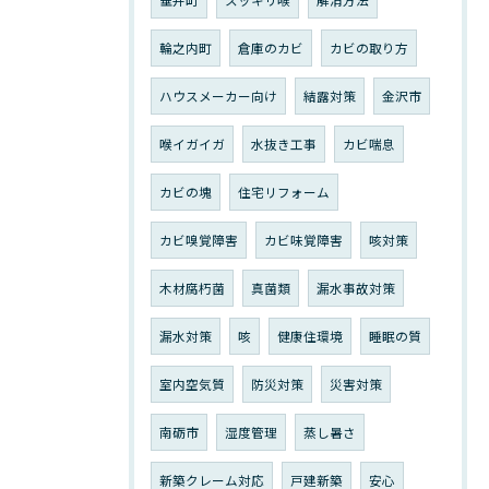
垂井町
スッキリ喉
解消方法
輪之内町
倉庫のカビ
カビの取り方
ハウスメーカー向け
結露対策
金沢市
喉イガイガ
水抜き工事
カビ喘息
カビの塊
住宅リフォーム
カビ嗅覚障害
カビ味覚障害
咳対策
木材腐朽菌
真菌類
漏水事故対策
漏水対策
咳
健康住環境
睡眠の質
室内空気質
防災対策
災害対策
南砺市
湿度管理
蒸し暑さ
新築クレーム対応
戸建新築
安心