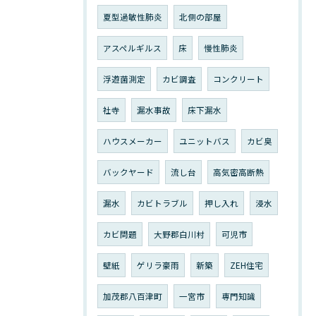
夏型過敏性肺炎
北側の部屋
アスペルギルス
床
慢性肺炎
浮遊菌測定
カビ調査
コンクリート
社寺
漏水事故
床下漏水
ハウスメーカー
ユニットバス
カビ臭
バックヤード
流し台
高気密高断熱
漏水
カビトラブル
押し入れ
浸水
カビ問題
大野郡白川村
可児市
壁紙
ゲリラ豪雨
新築
ZEH住宅
加茂郡八百津町
一宮市
専門知識