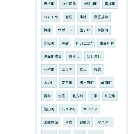
坂祝町
カビ掃除
揖斐川町
富加町
おすすめ
徹底
排除
徹底排除
掃除
サポート
住まい
御嵩町
笠松町
解放
MIST工法®︎
東白川村
洗面化粧台
暮らし
はしまし
七宗町
エリア
拡大
残暑
木の柱
安八町
関ヶ原町
岐南町
初秋
対応
北方町
工事
川辺町
池田町
八百津町
オフィス
医療施設
革命
健康的
マスター