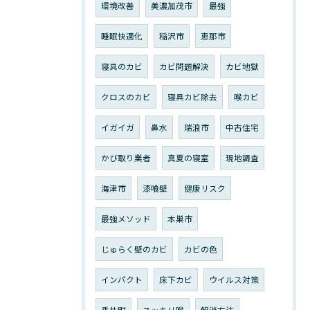
環境改善
美濃加茂市
最強
睡眠快適化
稲沢市
恵那市
寝具のカビ
カビ問題解決
カビ地獄
クロスのカビ
寝具カビ除去
喉カビ
イガイガ
鼻水
瑞浪市
中古住宅
かび取り業者
真夏の寝室
現地調査
海津市
漆喰壁
健康リスク
最強メソッド
本巣市
じゅらく壁のカビ
カビの色
インパクト
床下カビ
ウイルス対策