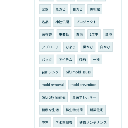
武器
黒カビ
白カビ
美術館
名品
神社仏閣
プロジェクト
菌検査
重要性
真菌
1年中
環境
アプローチ
ひよう
黒かび
白かび
バック
アイテム
収納
一掃
台所シンク
Gifu mold issues
mold removal
mold prevention
Gifu city homes
真菌アレルギー
健康な生活
微生物対策
新築住宅
中古
含水率調査
建物メンテナンス