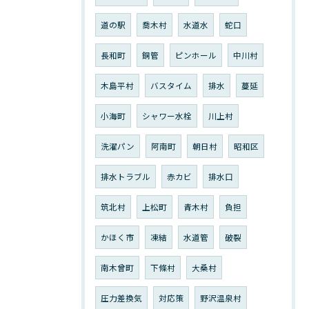
道の駅
喬木村
水道水
蛇口
長和町
銅管
ピンホール
中川村
木島平村
バスタイム
排水
蔓延
小海町
シャワー水栓
川上村
洗濯パン
阿南町
朝日村
昭和区
排水トラブル
赤カビ
排水口
筑北村
上松町
青木村
負担
かほく市
凍結
水道管
破裂
南木曾町
下條村
大桑村
圧力差換気
対応策
野沢温泉村