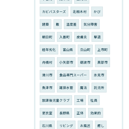
カビバスターズ
北相木村
かび
建築
敵
温度差
気分障害
朝日町
入善町
皮膚炎
撃退
経年劣化
富山県
立山町
上市町
舟橋村
小矢部市
砺波市
黒部市
滑川市
食品専門スーパー
氷見市
魚津市
雑排水管
魔法
託児所
放課後児童クラブ
工場
社員
更衣室
長野県
正体
効果的
石川県
リビング
お風呂
癒し