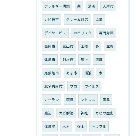
アレルギー問題
菌
清潔
大津市
カビ被害
クレーム対応
児童
デイサービス
カビリスク
専門対策
高岡市
富山市
土岐
畳
滋賀
津島市
射水市
床上
湿度
尾張旭市
あま市
瑞浪
木
北名古屋市
プロ
ウイルス
カーテン
寝具
マトレス
家具
窓辺
カビ解消
神社
カビの歴史
住環境
木材
根本
トラブル