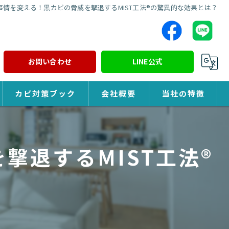
事情を変える！黒カビの脅威を撃退するMIST工法®の驚異的な効果とは？
お問い合わせ
LINE公式
カビ対策ブック
会社概要
当社の特徴
カビ対策
撃退するMIST工法®
除カビ
防カビ
カビ