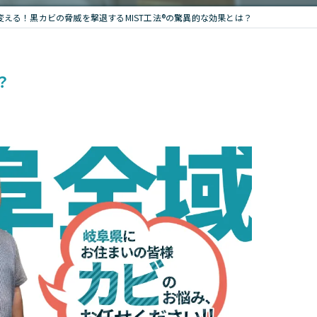
える！黒カビの脅威を撃退するMIST工法®の驚異的な効果とは？
？