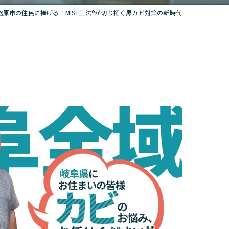
務原市の住民に捧げる！MIST工法®が切り拓く黒カビ対策の新時代