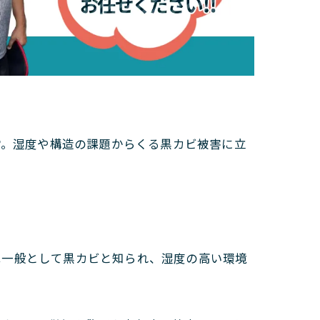
®。湿度や構造の課題からくる黒カビ被害に立
は一般として黒カビと知られ、湿度の高い環境