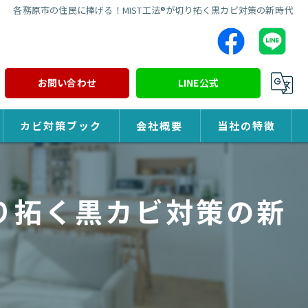
各務原市の住民に捧げる！MIST工法®が切り拓く黒カビ対策の新時代
お問い合わせ
LINE公式
カビ対策ブック
会社概要
当社の特徴
カビ対策
切り拓く黒カビ対策の新
除カビ
防カビ
カビ