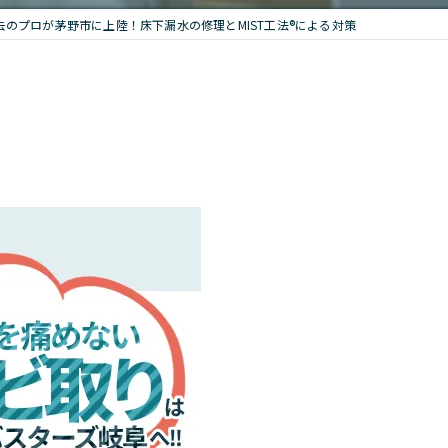
去のプロが茅野市に上陸！床下漏水の修理とMIST工法®による対策