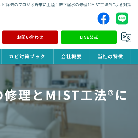
カビ除去のプロが茅野市に上陸！床下漏水の修理とMIST工法®による対策
お問い合わせ
LINE公式
カビ対策ブック
会社概要
当社の特徴
カビ対策
修理とMIST工法®に
除カビ
防カビ
カビ