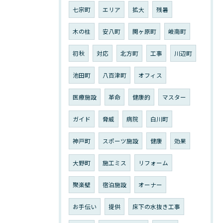
七宗町
エリア
拡大
残暑
木の柱
安八町
関ヶ原町
岐南町
初秋
対応
北方町
工事
川辺町
池田町
八百津町
オフィス
医療施設
革命
健康的
マスター
ガイド
脅威
病院
白川町
神戸町
スポーツ施設
健康
効果
大野町
施工ミス
リフォーム
聚楽壁
宿泊施設
オーナー
お手伝い
提供
床下の水抜き工事