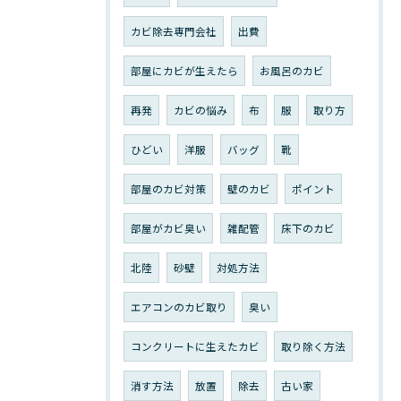
カビ除去専門会社
出費
部屋にカビが生えたら
お風呂のカビ
再発
カビの悩み
布
服
取り方
ひどい
洋服
バッグ
靴
部屋のカビ対策
壁のカビ
ポイント
部屋がカビ臭い
雑配管
床下のカビ
北陸
砂壁
対処方法
エアコンのカビ取り
臭い
コンクリートに生えたカビ
取り除く方法
消す方法
放置
除去
古い家