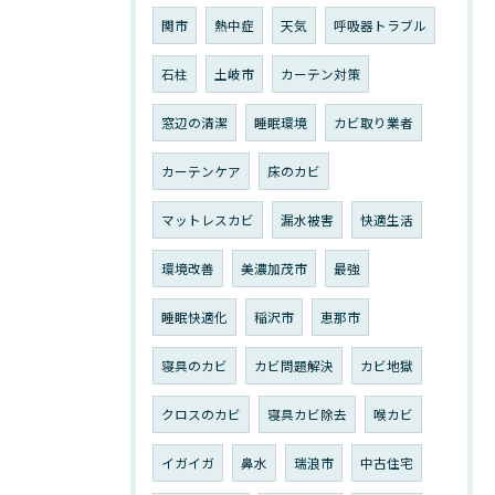
関市
熱中症
天気
呼吸器トラブル
石柱
土岐市
カーテン対策
窓辺の清潔
睡眠環境
カビ取り業者
カーテンケア
床のカビ
マットレスカビ
漏水被害
快適生活
環境改善
美濃加茂市
最強
睡眠快適化
稲沢市
恵那市
寝具のカビ
カビ問題解決
カビ地獄
クロスのカビ
寝具カビ除去
喉カビ
イガイガ
鼻水
瑞浪市
中古住宅