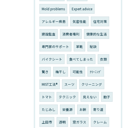
Mold problems
Expert advice
アレルギー疾患
気密性能
住宅対策
建設監査
消費者権利
健康的な生活
専門家のサポート
革靴
秘訣
バイクシート
食べてしまった
衣類
驚き
梅干し
可能性
ｸﾘｰﾆﾝｸﾞ
MIST工法®
スーツ
クリーニング
トマト
テクニック
見えない
胞子
たじみし
栄養源
お餅
寄り道
上田市
透明
窓ガラス
クレーム