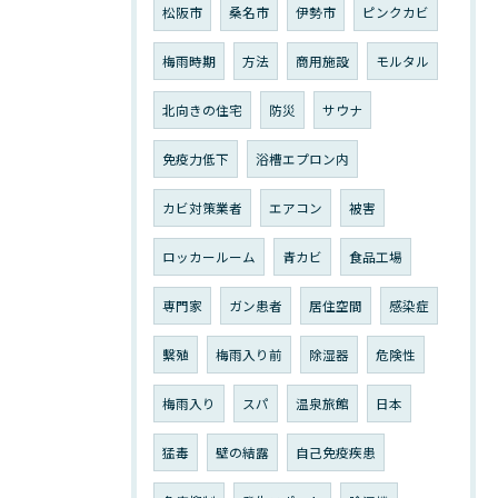
松阪市
桑名市
伊勢市
ピンクカビ
梅雨時期
方法
商用施設
モルタル
北向きの住宅
防災
サウナ
免疫力低下
浴槽エプロン内
カビ対策業者
エアコン
被害
ロッカールーム
青カビ
食品工場
専門家
ガン患者
居住空間
感染症
繫殖
梅雨入り前
除湿器
危険性
梅雨入り
スパ
温泉旅館
日本
猛毒
壁の結露
自己免疫疾患