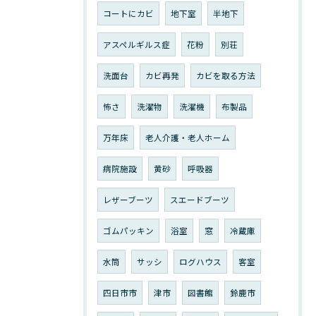
コートにカビ
地下室
半地下
アスペルギルス症
花粉
別荘
洗面台
カビ再発
カビを取る方法
怖さ
洗濯物
洗濯機
布製品
万年床
老人介護・老人ホーム
病院施設
黄砂
呼吸器
レザーブーツ
スエードブーツ
ゴムパッキン
浴室
窓
冷蔵庫
水筒
サッシ
ログハウス
客室
四日市市
津市
図書館
鈴鹿市