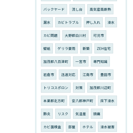
バックヤード
流し台
高気密高断熱
漏水
カビトラブル
押し入れ
浸水
カビ問題
大野郡白川村
可児市
壁紙
ゲリラ豪雨
新築
ZEH住宅
加茂郡八百津町
一宮市
専門知識
岩倉市
迅速対応
江南市
豊田市
トリコスポロン
対策
加茂郡川辺町
本巣郡北方町
安八郡神戸町
床下浸水
肺炎
リスク
気温差
頭痛
カビ菌検査
部屋
ホテル
浸水被害