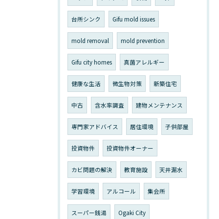
台所シンク
Gifu mold issues
mold removal
mold prevention
Gifu city homes
真菌アレルギー
健康な生活
微生物対策
新築住宅
中古
含水率調査
建物メンテナンス
専門家アドバイス
居住環境
子供部屋
投資物件
投資物件オーナー
カビ問題の解決
教育施設
天井漏水
学習環境
アルコール
集会所
スーパー銭湯
Ogaki City