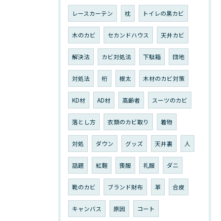
レースカーテン
枕
トイレの黒カビ
木のカビ
セカンドハウス
天井カビ
解決法
カビ対処法
下駄箱
団地
対処法
桁
根太
木材のカビ対策
KD材
AD材
高齢者
スーツのカビ
落とし方
衣類のカビ取り
着物
対処
ダウン
グッズ
天井裏
人
話題
紅麴
喪服
礼服
ダニ
靴のカビ
ブランド財布
革
合皮
キャンバス
原因
コート