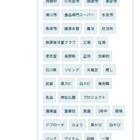
舟橋村
小矢部市
砺波市
黒部市
滑川市
食品専門スーパー
氷見市
魚津市
雑排水管
魔法
託児所
放課後児童クラブ
工場
社員
更衣室
長野県
正体
効果的
石川県
リビング
お風呂
癒し
武器
黒カビ
白カビ
美術館
名品
神社仏閣
プロジェクト
菌検査
重要性
真菌
1年中
環境
アプローチ
ひよう
黒かび
白かび
バック
アイテム
収納
一掃