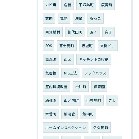
カビ毒
危機
下諏訪町
辰野町
玄関
驚愕
増殖
根っこ
南箕輪村
御代田町
遅く
完了
SOS
富士見町
坂城町
玄関ドア
高森町
西区
キッチン下の収納
気密性
MIS工法
シックハウス
室内環境改善
松川町
保育園
幼稚園
山ノ内町
小布施町
ぎょ
木曾町
給湯管
飯綱町
ホームインスペクション
佐久穂町