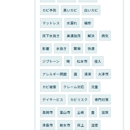
カビ予防
黒いカビ
白いカビ
マットレス
水漏れ
補修
床下水抜き
美濃加茂
解決
病気
影響
水抜き
繁殖
快適
ジプトーン
喉
松本市
侵入
アレルギー問題
菌
清潔
大津市
カビ被害
クレーム対応
児童
デイサービス
カビリスク
専門対策
高岡市
富山市
土岐
畳
滋賀
津島市
射水市
床上
湿度