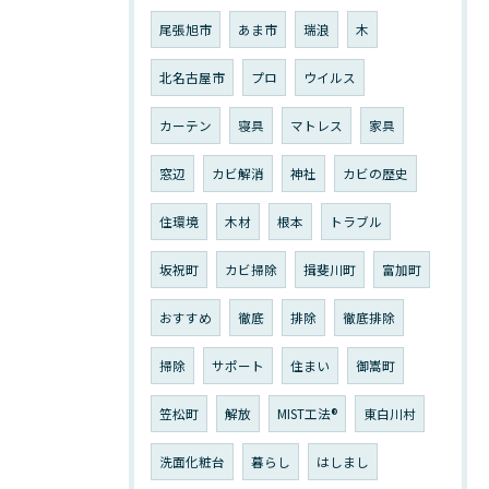
尾張旭市
あま市
瑞浪
木
北名古屋市
プロ
ウイルス
カーテン
寝具
マトレス
家具
窓辺
カビ解消
神社
カビの歴史
住環境
木材
根本
トラブル
坂祝町
カビ掃除
揖斐川町
富加町
おすすめ
徹底
排除
徹底排除
掃除
サポート
住まい
御嵩町
笠松町
解放
MIST工法®︎
東白川村
洗面化粧台
暮らし
はしまし