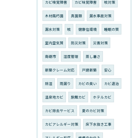
カビ嗅覚障害
カビ味覚障害
咳対策
木材腐朽菌
真菌類
漏水事故対策
漏水対策
咳
健康住環境
睡眠の質
室内空気質
防災対策
災害対策
南砺市
湿度管理
蒸し暑さ
新築クレーム対応
戸建新築
安心
除湿
雨漏り
カビの臭い
カビ退治
温泉地カビ
旅館カビ
ホテルカビ
カビ除去サービス
夏のカビ対策
カビアレルギー対策
床下水抜き工事
アレルギー反応
皮膚のかゆみ