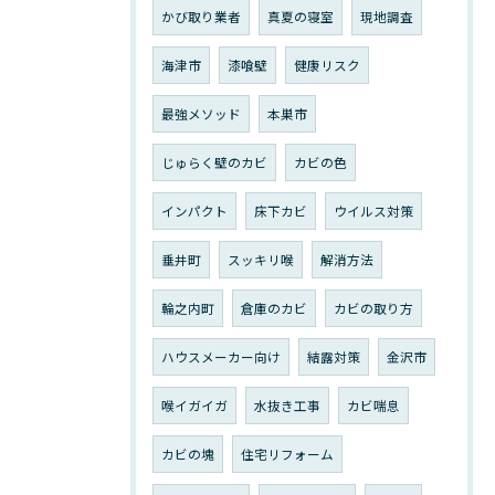
かび取り業者
真夏の寝室
現地調査
海津市
漆喰壁
健康リスク
最強メソッド
本巣市
じゅらく壁のカビ
カビの色
インパクト
床下カビ
ウイルス対策
垂井町
スッキリ喉
解消方法
輪之内町
倉庫のカビ
カビの取り方
ハウスメーカー向け
結露対策
金沢市
喉イガイガ
水抜き工事
カビ喘息
カビの塊
住宅リフォーム