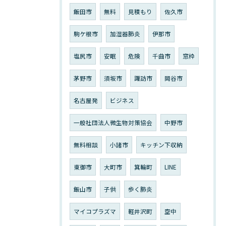
飯田市
無料
見積もり
佐久市
駒ケ根市
加湿器肺炎
伊那市
塩尻市
安眠
危険
千曲市
窓枠
茅野市
須坂市
諏訪市
岡谷市
名古屋発
ビジネス
一般社団法人微生物対策協会
中野市
無料相談
小諸市
キッチン下収納
東御市
大町市
箕輪町
LINE
飯山市
子供
歩く肺炎
マイコプラズマ
軽井沢町
空中