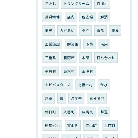
ぎふし
トランクルーム
白川村
賃貸物件
店内
脱衣場
解消
業務
カビ臭い
夕立
食品
業界
工業施設
解決策
予防
活用
三重県
長野市
本部
打ち合わせ
平谷村
売木村
王滝村
カビバスターズ
北相木村
かび
建築
敵
温度差
気分障害
朝日町
入善町
皮膚炎
撃退
経年劣化
富山県
立山町
上市町