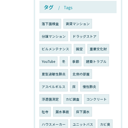
タグ
Tags
落下菌検査
賃貸マンション
分譲マンション
ドラッグストア
ビルメンテナンス
国宝
重要文化財
YouTube
冬
季節
建築トラブル
夏型過敏性肺炎
北側の部屋
アスペルギルス
床
慢性肺炎
浮遊菌測定
カビ調査
コンクリート
社寺
漏水事故
床下漏水
ハウスメーカー
ユニットバス
カビ臭