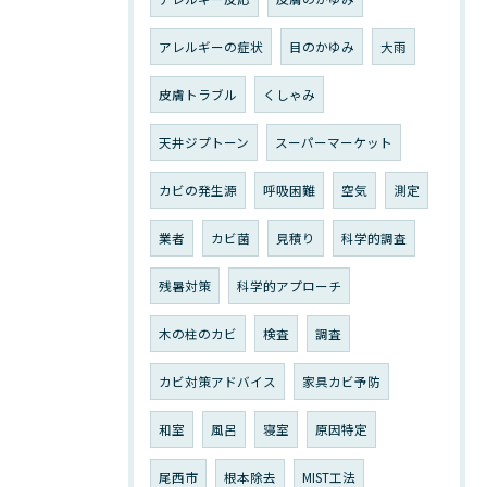
アレルギーの症状
目のかゆみ
大雨
皮膚トラブル
くしゃみ
天井ジプトーン
スーパーマーケット
カビの発生源
呼吸困難
空気
測定
業者
カビ菌
見積り
科学的調査
残暑対策
科学的アプローチ
木の柱のカビ
検査
調査
カビ対策アドバイス
家具カビ予防
和室
風呂
寝室
原因特定
尾西市
根本除去
MIST工法