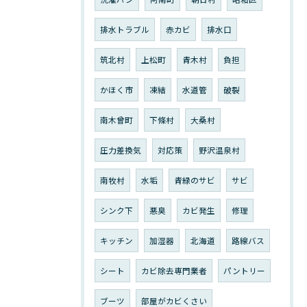
排水トラブル
赤カビ
排水口
筑北村
上松町
青木村
負担
かほく市
凍結
水道管
破裂
南木曾町
下條村
大桑村
圧力差換気
対応策
野沢温泉村
南牧村
水垢
青緑のサビ
サビ
シンク下
悪臭
カビ発生
修理
キッチン
加湿器
北海道
路線バス
シート
カビ除去専門業者
パントリー
ブーツ
部屋がカビくさい