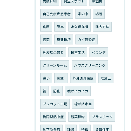
免疫抑制
発生スポット
除湿機
自己免疫疾患患者
家の中
場所
倉庫
簡単
永久保存版
除去方法
麴菌
療養環境
カビ感染症
免疫疾患患者
日常生活
ベランダ
クリーンルーム
ハウスクリーニング
違い
耳ｶﾋﾞ
外耳道真菌症
珪藻土
襖
防止
喉がイガイガ
プレカット工場
線状降水帯
梅雨型熱中症
観葉植物
プラスチック
地下飲食店
種類
特徴
賃貸住宅