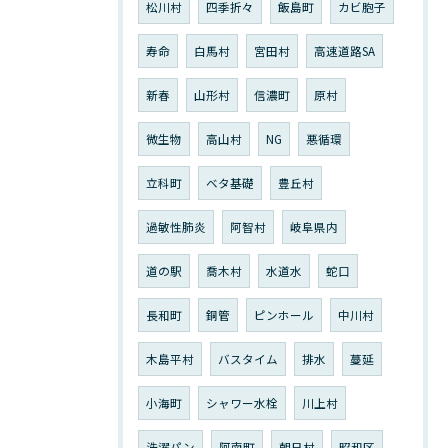
松川村
四季折々
飯島町
カビ胞子
寿命
白馬村
宮田村
高速道路SA
新春
山形村
信濃町
原村
微生物
高山村
NG
悪循環
立科町
ベタ基礎
豊丘村
過敏性肺炎
阿智村
岐阜県内
道の駅
喬木村
水道水
蛇口
長和町
銅管
ピンホール
中川村
木島平村
バスタイム
排水
蔓延
小海町
シャワー水栓
川上村
洗濯パン
阿南町
朝日村
昭和区