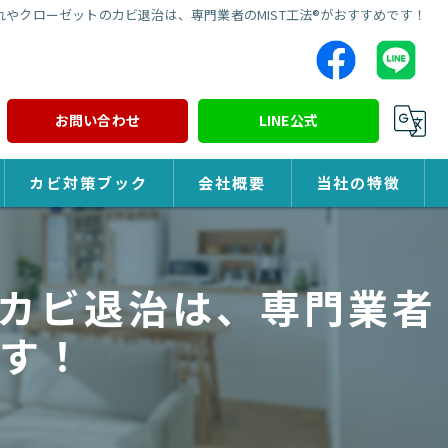
やクローゼットのカビ退治は、専門業者のMIST工法®がおすすめです！
お問い合わせ
LINE公式
カビ対策ブック
会社概要
当社の特徴
カビ対策
カビ退治は、専門業者
除カビ
です！
防カビ
カビ