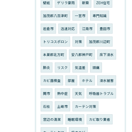
壁紙
ゲリラ豪雨
新築
ZEH住宅
加茂郡八百津町
一宮市
専門知識
岩倉市
迅速対応
江南市
豊田市
トリコスポロン
対策
加茂郡川辺町
本巣郡北方町
安八郡神戸町
床下浸水
肺炎
リスク
気温差
頭痛
カビ菌検査
部屋
ホテル
浸水被害
関市
熱中症
天気
呼吸器トラブル
石柱
土岐市
カーテン対策
窓辺の清潔
睡眠環境
カビ取り業者