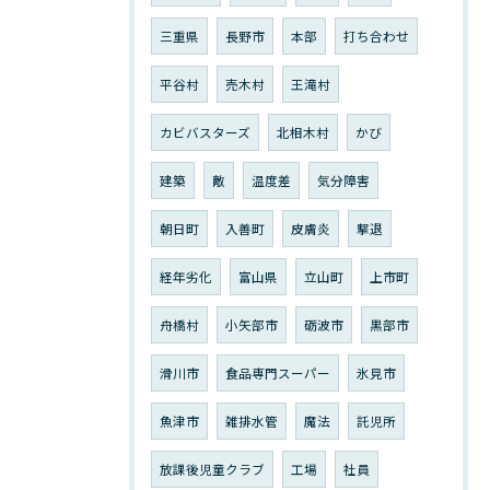
三重県
長野市
本部
打ち合わせ
平谷村
売木村
王滝村
カビバスターズ
北相木村
かび
建築
敵
温度差
気分障害
朝日町
入善町
皮膚炎
撃退
経年劣化
富山県
立山町
上市町
舟橋村
小矢部市
砺波市
黒部市
滑川市
食品専門スーパー
氷見市
魚津市
雑排水管
魔法
託児所
放課後児童クラブ
工場
社員