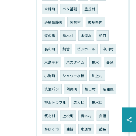
立科町
ベタ基礎
豊丘村
過敏性肺炎
阿智村
岐阜県内
道の駅
喬木村
水道水
蛇口
長和町
銅管
ピンホール
中川村
木島平村
バスタイム
排水
蔓延
小海町
シャワー水栓
川上村
洗濯パン
阿南町
朝日村
昭和区
排水トラブル
赤カビ
排水口
筑北村
上松町
青木村
負担
かほく市
凍結
水道管
破裂