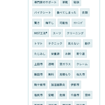
専門家のサポート
革靴
秘訣
バイクシート
食べてしまった
衣類
驚き
梅干し
可能性
ｸﾘｰﾆﾝｸﾞ
MIST工法®
スーツ
クリーニング
トマト
テクニック
見えない
胞子
たじみし
栄養源
お餅
寄り道
上田市
透明
窓ガラス
クレーム
飯田市
無料
見積もり
佐久市
駒ケ根市
加湿器肺炎
伊那市
塩尻市
安眠
危険
千曲市
窓枠