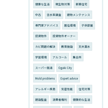
健康な生活
微生物対策
新築住宅
中古
含水率調査
建物メンテナンス
専門家アドバイス
居住環境
子供部屋
投資物件
投資物件オーナー
カビ問題の解決
教育施設
天井漏水
学習環境
アルコール
集会所
スーパー銭湯
Ogaki City
Mold problems
Expert advice
アレルギー疾患
気密性能
住宅対策
建設監査
消費者権利
健康的な生活