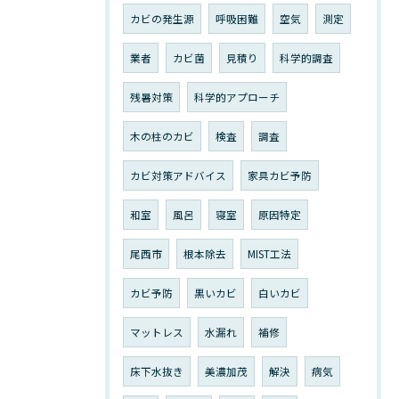
カビの発生源
呼吸困難
空気
測定
業者
カビ菌
見積り
科学的調査
残暑対策
科学的アプローチ
木の柱のカビ
検査
調査
カビ対策アドバイス
家具カビ予防
和室
風呂
寝室
原因特定
尾西市
根本除去
MIST工法
カビ予防
黒いカビ
白いカビ
マットレス
水漏れ
補修
床下水抜き
美濃加茂
解決
病気