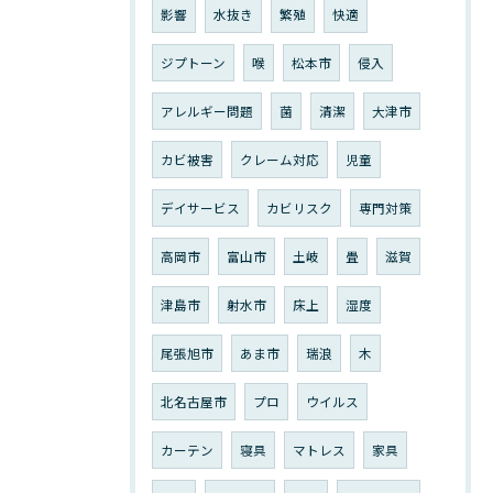
影響
水抜き
繁殖
快適
ジプトーン
喉
松本市
侵入
アレルギー問題
菌
清潔
大津市
カビ被害
クレーム対応
児童
デイサービス
カビリスク
専門対策
高岡市
富山市
土岐
畳
滋賀
津島市
射水市
床上
湿度
尾張旭市
あま市
瑞浪
木
北名古屋市
プロ
ウイルス
カーテン
寝具
マトレス
家具