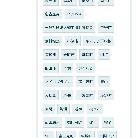
茅野市
須坂市
諏訪市
岡谷市
名古屋発
ビジネス
一般社団法人微生物対策協会
中野市
無料相談
小諸市
キッチン下収納
東御市
大町市
箕輪町
LINE
飯山市
子供
歩く肺炎
マイコプラズマ
軽井沢町
空中
カビ毒
危機
下諏訪町
辰野町
玄関
驚愕
増殖
根っこ
南箕輪村
御代田町
遅く
完了
SOS
富士見町
坂城町
玄関ドア