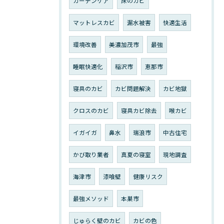
カーテンケア
床のカビ
マットレスカビ
漏水被害
快適生活
環境改善
美濃加茂市
最強
睡眠快適化
稲沢市
恵那市
寝具のカビ
カビ問題解決
カビ地獄
クロスのカビ
寝具カビ除去
喉カビ
イガイガ
鼻水
瑞浪市
中古住宅
かび取り業者
真夏の寝室
現地調査
海津市
漆喰壁
健康リスク
最強メソッド
本巣市
じゅらく壁のカビ
カビの色