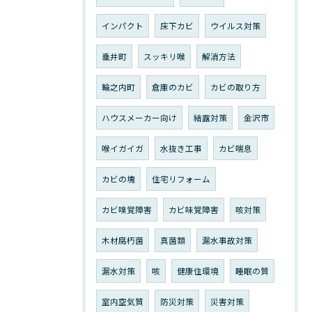
インパクト
床下カビ
ウイルス対策
垂井町
スッキリ喉
解消方法
輪之内町
倉庫のカビ
カビの取り方
ハウスメーカー向け
結露対策
金沢市
喉イガイガ
水抜き工事
カビ喘息
カビの塊
住宅リフォーム
カビ嗅覚障害
カビ味覚障害
咳対策
木材腐朽菌
真菌類
漏水事故対策
漏水対策
咳
健康住環境
睡眠の質
室内空気質
防災対策
災害対策