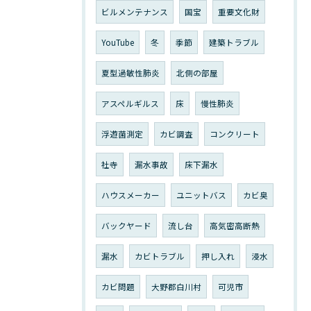
ビルメンテナンス
国宝
重要文化財
YouTube
冬
季節
建築トラブル
夏型過敏性肺炎
北側の部屋
アスペルギルス
床
慢性肺炎
浮遊菌測定
カビ調査
コンクリート
社寺
漏水事故
床下漏水
ハウスメーカー
ユニットバス
カビ臭
バックヤード
流し台
高気密高断熱
漏水
カビトラブル
押し入れ
浸水
カビ問題
大野郡白川村
可児市