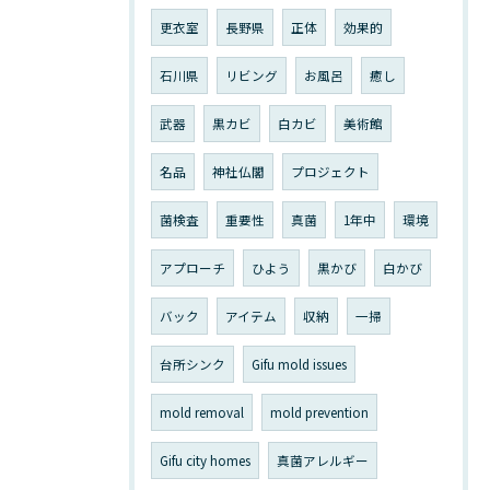
更衣室
長野県
正体
効果的
石川県
リビング
お風呂
癒し
武器
黒カビ
白カビ
美術館
名品
神社仏閣
プロジェクト
菌検査
重要性
真菌
1年中
環境
アプローチ
ひよう
黒かび
白かび
バック
アイテム
収納
一掃
台所シンク
Gifu mold issues
mold removal
mold prevention
Gifu city homes
真菌アレルギー