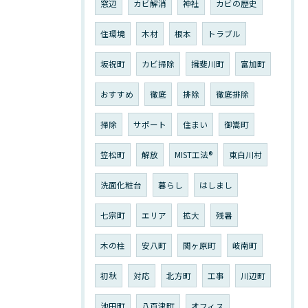
窓辺
カビ解消
神社
カビの歴史
住環境
木材
根本
トラブル
坂祝町
カビ掃除
揖斐川町
富加町
おすすめ
徹底
排除
徹底排除
掃除
サポート
住まい
御嵩町
笠松町
解放
MIST工法®︎
東白川村
洗面化粧台
暮らし
はしまし
七宗町
エリア
拡大
残暑
木の柱
安八町
関ヶ原町
岐南町
初秋
対応
北方町
工事
川辺町
池田町
八百津町
オフィス