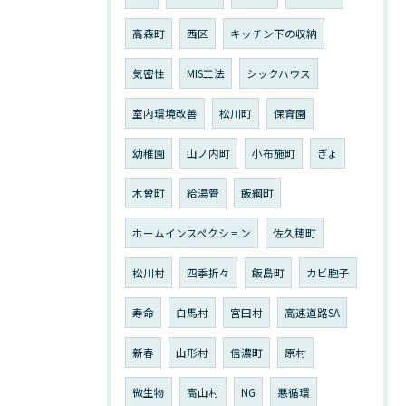
高森町
西区
キッチン下の収納
気密性
MIS工法
シックハウス
室内環境改善
松川町
保育園
幼稚園
山ノ内町
小布施町
ぎょ
木曾町
給湯管
飯綱町
ホームインスペクション
佐久穂町
松川村
四季折々
飯島町
カビ胞子
寿命
白馬村
宮田村
高速道路SA
新春
山形村
信濃町
原村
微生物
高山村
NG
悪循環