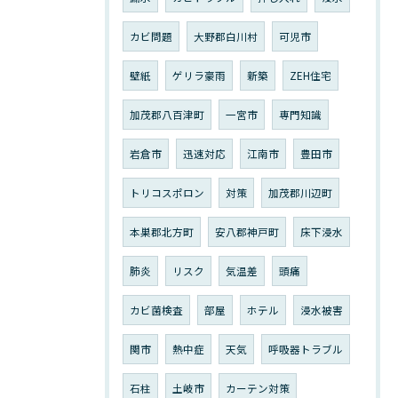
カビ問題
大野郡白川村
可児市
壁紙
ゲリラ豪雨
新築
ZEH住宅
加茂郡八百津町
一宮市
専門知識
岩倉市
迅速対応
江南市
豊田市
トリコスポロン
対策
加茂郡川辺町
本巣郡北方町
安八郡神戸町
床下浸水
肺炎
リスク
気温差
頭痛
カビ菌検査
部屋
ホテル
浸水被害
関市
熱中症
天気
呼吸器トラブル
石柱
土岐市
カーテン対策