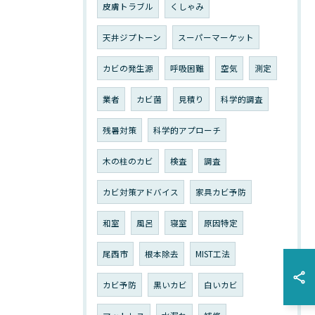
皮膚トラブル
くしゃみ
天井ジプトーン
スーパーマーケット
カビの発生源
呼吸困難
空気
測定
業者
カビ菌
見積り
科学的調査
残暑対策
科学的アプローチ
木の柱のカビ
検査
調査
カビ対策アドバイス
家具カビ予防
和室
風呂
寝室
原因特定
尾西市
根本除去
MIST工法
カビ予防
黒いカビ
白いカビ