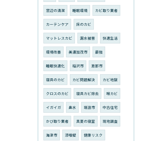
窓辺の清潔
睡眠環境
カビ取り業者
カーテンケア
床のカビ
マットレスカビ
漏水被害
快適生活
環境改善
美濃加茂市
最強
睡眠快適化
稲沢市
恵那市
寝具のカビ
カビ問題解決
カビ地獄
クロスのカビ
寝具カビ除去
喉カビ
イガイガ
鼻水
瑞浪市
中古住宅
かび取り業者
真夏の寝室
現地調査
海津市
漆喰壁
健康リスク