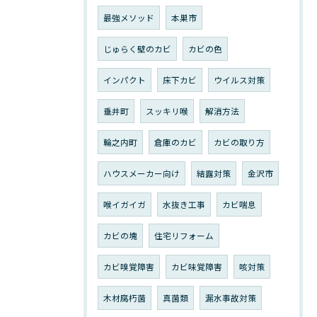
最強メソッド
本巣市
じゅらく壁のカビ
カビの色
インパクト
床下カビ
ウイルス対策
垂井町
スッキリ喉
解消方法
輪之内町
倉庫のカビ
カビの取り方
ハウスメーカー向け
結露対策
金沢市
喉イガイガ
水抜き工事
カビ喘息
カビの塊
住宅リフォーム
カビ嗅覚障害
カビ味覚障害
咳対策
木材腐朽菌
真菌類
漏水事故対策