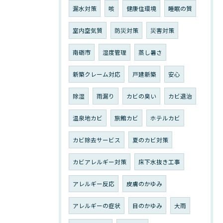
漏水対策
咳
健康住環境
睡眠の質
室内空気質
防災対策
災害対策
南砺市
湿度管理
蒸し暑さ
新築クレーム対応
戸建新築
安心
除湿
雨漏り
カビの臭い
カビ退治
温泉地カビ
旅館カビ
ホテルカビ
カビ除去サービス
夏のカビ対策
カビアレルギー対策
床下水抜き工事
アレルギー反応
皮膚のかゆみ
アレルギーの症状
目のかゆみ
大雨