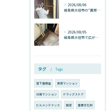
2026/08/06
岐阜県大垣市の“異常に高い気温”が建物内部を腐らせる──深層カビが爆発的に増える本当の理由
2026/08/05
岐阜県大垣市で広がる“深層カビ汚染”──なぜ除カビが必要なのか、建物内部で起きている見えない危機
タグ
Tags
落下菌検査
賃貸マンション
分譲マンション
ドラッグストア
ビルメンテナンス
国宝
重要文化財