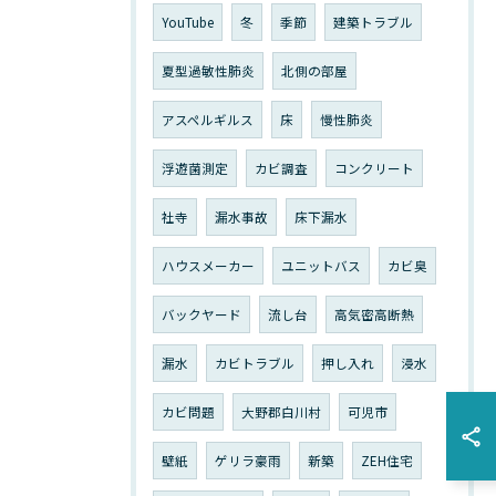
YouTube
冬
季節
建築トラブル
夏型過敏性肺炎
北側の部屋
アスペルギルス
床
慢性肺炎
浮遊菌測定
カビ調査
コンクリート
社寺
漏水事故
床下漏水
ハウスメーカー
ユニットバス
カビ臭
バックヤード
流し台
高気密高断熱
漏水
カビトラブル
押し入れ
浸水
カビ問題
大野郡白川村
可児市
壁紙
ゲリラ豪雨
新築
ZEH住宅