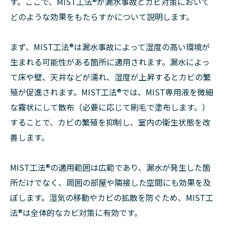
す。ここで、MIST工法®︎が漏水事故とカビ対策において
どのような効果をもたらすかについて説明します。
まず、MIST工法®︎は漏水事故によって湿度の高い環境が
生まれる可能性がある箇所に適用されます。漏水によっ
て床や壁、天井などが濡れ、湿度が上昇するとカビの繁
殖が促進されます。MIST工法®︎では、MIST専用液を微細
な霧状にして散布（必要に応じて刷毛で塗布します。）
することで、カビの繁殖を抑制し、室内の衛生状態を改
善します。
MIST工法®︎の適用範囲は広範であり、漏水が発生した箇
所だけでなく、周囲の部屋や隣接した空間にも効果を及
ぼします。湿気の移動やカビの拡散を防ぐため、MIST工
法®︎は全体的なカビ対策に有効です。