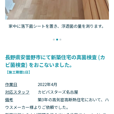
含
家中に落下菌シートを置き、浮遊菌の量を測ります。
ま
長野県安曇野市にて新築住宅の真菌検査 (カ
ビ菌検査) をおこないました。
【施工期間1日】
作業日
2022年4月
対応スタッフ
カビバスターズ名古屋
備考
築3年の高気密高断熱住宅において、ハ
ウスメーカー様よりご依頼でした。