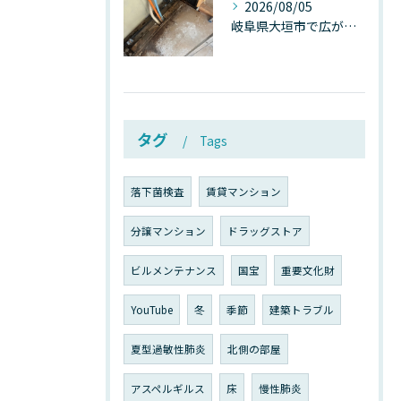
2026/08/05
岐阜県大垣市で広がる“深層カビ汚染”──なぜ除カビが必要なのか、建物内部で起きている見えない危機
タグ
Tags
落下菌検査
賃貸マンション
分譲マンション
ドラッグストア
ビルメンテナンス
国宝
重要文化財
YouTube
冬
季節
建築トラブル
夏型過敏性肺炎
北側の部屋
アスペルギルス
床
慢性肺炎