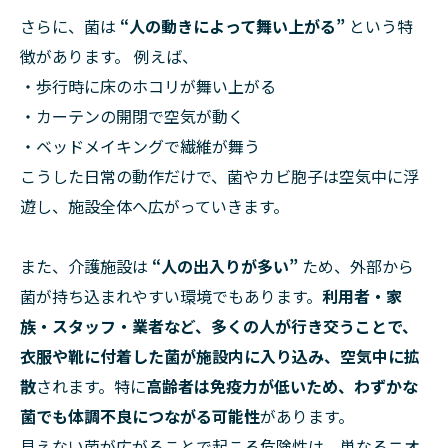
さらに、菌は
“人の動きによって舞い上がる”
という特
徴があります。 例えば、
・歩行時に床のホコリが舞い上がる
・カーテンの開閉で空気が動く
・ベッドメイキングで繊維が舞う
こうした日常の動作だけで、菌やカビ胞子は空気中に浮
遊し、施設全体へ広がっていきます。
また、介護施設は
“人の出入りが多い”
ため、外部から
菌が持ち込まれやすい環境でもあります。
利用者・家
族・スタッフ・業者など、多くの人が行き交うことで、
衣服や靴に付着した菌が施設内に入り込み、空気中に拡
散
されます。特に
高齢者は免疫力が低いため、わずかな
菌でも体調不良につながる可能性
があります。
見えない菌が広がることで起こる危険性は、単なるニオ