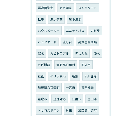
浮遊菌測定
カビ調査
コンクリート
社寺
漏水事故
床下漏水
ハウスメーカー
ユニットバス
カビ臭
バックヤード
流し台
高気密高断熱
漏水
カビトラブル
押し入れ
浸水
カビ問題
大野郡白川村
可児市
壁紙
ゲリラ豪雨
新築
ZEH住宅
加茂郡八百津町
一宮市
専門知識
岩倉市
迅速対応
江南市
豊田市
トリコスポロン
対策
加茂郡川辺町