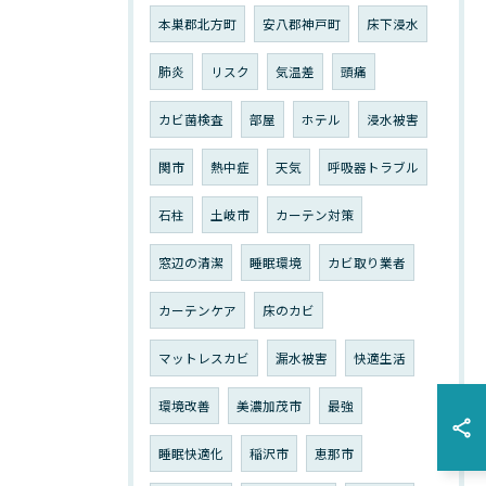
本巣郡北方町
安八郡神戸町
床下浸水
肺炎
リスク
気温差
頭痛
カビ菌検査
部屋
ホテル
浸水被害
関市
熱中症
天気
呼吸器トラブル
石柱
土岐市
カーテン対策
窓辺の清潔
睡眠環境
カビ取り業者
カーテンケア
床のカビ
マットレスカビ
漏水被害
快適生活
環境改善
美濃加茂市
最強
睡眠快適化
稲沢市
恵那市