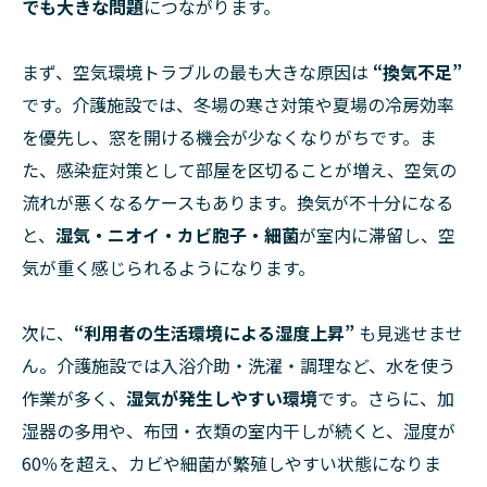
でも大きな問題
につながります。
まず、空気環境トラブルの最も大きな原因は
“換気不足”
です。介護施設では、冬場の寒さ対策や夏場の冷房効率
を優先し、窓を開ける機会が少なくなりがちです。ま
た、感染症対策として部屋を区切ることが増え、空気の
流れが悪くなるケースもあります。換気が不十分になる
と、
湿気・ニオイ・カビ胞子・細菌
が室内に滞留し、空
気が重く感じられるようになります。
次に、
“利用者の生活環境による湿度上昇”
も見逃せませ
ん。介護施設では入浴介助・洗濯・調理など、水を使う
作業が多く、
湿気が発生しやすい環境
です。さらに、加
湿器の多用や、布団・衣類の室内干しが続くと、湿度が
60％を超え、カビや細菌が繁殖しやすい状態になりま