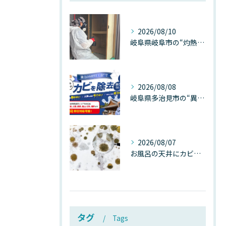
2026/08/10
岐阜県岐阜市の“灼熱気温”が建物内部を崩壊させる──深層カビが静かに家を蝕む温度差ショックの真実
2026/08/08
岐阜県多治見市の“異常な高温”が建物内部を破壊する──深層カビが急増する危険な温度差の正体
2026/08/07
お風呂の天井にカビが生えたら要注意！2026年8月の猛暑・高湿度で急増する浴室カビの原因と正しい対策
タグ
Tags