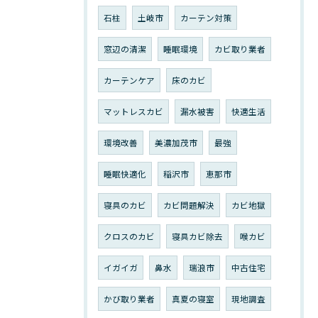
石柱
土岐市
カーテン対策
窓辺の清潔
睡眠環境
カビ取り業者
カーテンケア
床のカビ
マットレスカビ
漏水被害
快適生活
環境改善
美濃加茂市
最強
睡眠快適化
稲沢市
恵那市
寝具のカビ
カビ問題解決
カビ地獄
クロスのカビ
寝具カビ除去
喉カビ
イガイガ
鼻水
瑞浪市
中古住宅
かび取り業者
真夏の寝室
現地調査