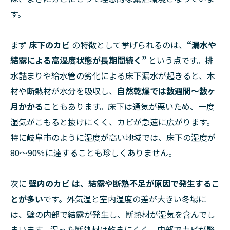
す。
まず
床下のカビ
の特徴として挙げられるのは、
“漏水や
結露による高湿度状態が長期間続く”
という点です。排
水詰まりや給水管の劣化による床下漏水が起きると、木
材や断熱材が水分を吸収し、
自然乾燥では数週間〜数ヶ
月かかる
こともあります。床下は通気が悪いため、一度
湿気がこもると抜けにくく、カビが急速に広がります。
特に岐阜市のように湿度が高い地域では、床下の湿度が
80〜90％に達することも珍しくありません。
次に
壁内のカビ
は、結露や断熱不足が原因で発生するこ
とが多い
です。外気温と室内温度の差が大きい冬場に
は、壁の内部で結露が発生し、断熱材が湿気を含んでし
まいます。湿った断熱材は乾きにくく、内部でカビが繁