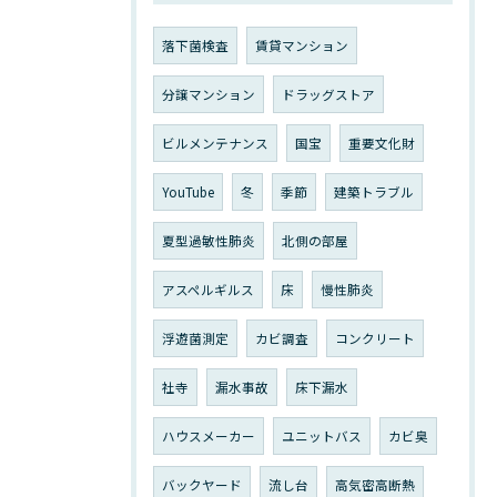
落下菌検査
賃貸マンション
分譲マンション
ドラッグストア
ビルメンテナンス
国宝
重要文化財
YouTube
冬
季節
建築トラブル
夏型過敏性肺炎
北側の部屋
アスペルギルス
床
慢性肺炎
浮遊菌測定
カビ調査
コンクリート
社寺
漏水事故
床下漏水
ハウスメーカー
ユニットバス
カビ臭
バックヤード
流し台
高気密高断熱