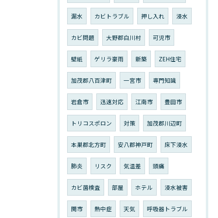
漏水
カビトラブル
押し入れ
浸水
カビ問題
大野郡白川村
可児市
壁紙
ゲリラ豪雨
新築
ZEH住宅
加茂郡八百津町
一宮市
専門知識
岩倉市
迅速対応
江南市
豊田市
トリコスポロン
対策
加茂郡川辺町
本巣郡北方町
安八郡神戸町
床下浸水
肺炎
リスク
気温差
頭痛
カビ菌検査
部屋
ホテル
浸水被害
関市
熱中症
天気
呼吸器トラブル