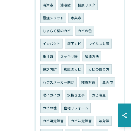
海津市
漆喰壁
健康リスク
最強メソッド
本巣市
じゅらく壁のカビ
カビの色
インパクト
床下カビ
ウイルス対策
垂井町
スッキリ喉
解消方法
輪之内町
倉庫のカビ
カビの取り方
ハウスメーカー向け
結露対策
金沢市
喉イガイガ
水抜き工事
カビ喘息
カビの塊
住宅リフォーム
カビ嗅覚障害
カビ味覚障害
咳対策