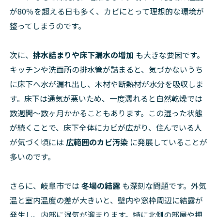
が80％を超える日も多く、カビにとって理想的な環境が
整ってしまうのです。
次に、
排水詰まりや床下漏水の増加
も大きな要因です。
キッチンや洗面所の排水管が詰まると、気づかないうち
に床下へ水が漏れ出し、木材や断熱材が水分を吸収しま
す。床下は通気が悪いため、一度濡れると自然乾燥では
数週間〜数ヶ月かかることもあります。この湿った状態
が続くことで、床下全体にカビが広がり、住んでいる人
が気づく頃には
広範囲のカビ汚染
に発展していることが
多いのです。
さらに、岐阜市では
冬場の結露
も深刻な問題です。外気
温と室内温度の差が大きいと、壁内や窓枠周辺に結露が
発生し、内部に湿気が溜まります。特に北側の部屋や押