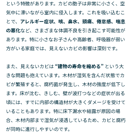
という特徴があります。カビの胞子は非常に小さく、空
気中に漂いながら室内に侵入します。これを吸い込むこ
とで、
アレルギー症状、咳、鼻水、頭痛、倦怠感、喘息
の悪化
など、さまざまな体調不良を引き起こす可能性が
あります。特に小さなお子さんや高齢者、呼吸器が弱い
方がいる家庭では、見えないカビの影響は深刻です。
また、見えないカビは
“建物の寿命を縮める”
という大
きな問題も抱えています。木材が湿気を含んだ状態でカ
ビが繁殖すると、腐朽菌が発生し、木材の強度が低下し
ます。床が沈む、きしむ、壁が波打つなどの症状が出る
頃には、すでに内部の構造材が大きくダメージを受けて
いることもあります。特に床下漏水や結露が原因の場
合、木材内部まで湿気が浸透しているため、カビと腐朽
が同時に進行しやすいのです。