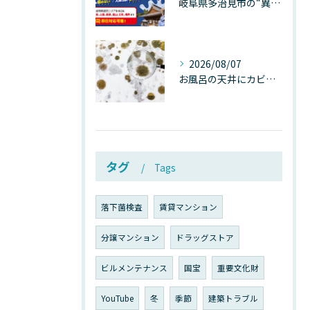
岐阜県多治見市の“異常な高温”が建物内部を破壊する──深層カビが急増する危険な温度差の正体
2026/08/07
お風呂の天井にカビが生えたら要注意！2026年8月の猛暑・高湿度で急増する浴室カビの原因と正しい対策
タグ
Tags
落下菌検査
賃貸マンション
分譲マンション
ドラッグストア
ビルメンテナンス
国宝
重要文化財
YouTube
冬
季節
建築トラブル