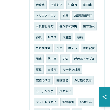
岩倉市
迅速対応
江南市
豊田市
トリコスポロン
対策
加茂郡川辺町
本巣郡北方町
安八郡神戸町
床下浸水
肺炎
リスク
気温差
頭痛
カビ菌検査
部屋
ホテル
浸水被害
関市
熱中症
天気
呼吸器トラブル
石柱
土岐市
カーテン対策
窓辺の清潔
睡眠環境
カビ取り業者
カーテンケア
床のカビ
マットレスカビ
漏水被害
快適生活