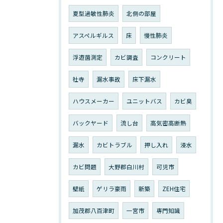
夏型過敏性肺炎
北側の部屋
アスペルギルス
床
慢性肺炎
浮遊菌測定
カビ調査
コンクリート
社寺
漏水事故
床下漏水
ハウスメーカー
ユニットバス
カビ臭
バックヤード
流し台
高気密高断熱
漏水
カビトラブル
押し入れ
浸水
カビ問題
大野郡白川村
可児市
壁紙
ゲリラ豪雨
新築
ZEH住宅
加茂郡八百津町
一宮市
専門知識