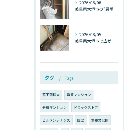
2026/08/06
岐阜県大垣市の“異常に高い気温”が建物内部を腐らせる──深層カビが爆発的に増える本当の理由
2026/08/05
岐阜県大垣市で広がる“深層カビ汚染”──なぜ除カビが必要なのか、建物内部で起きている見えない危機
タグ
Tags
落下菌検査
賃貸マンション
分譲マンション
ドラッグストア
ビルメンテナンス
国宝
重要文化財