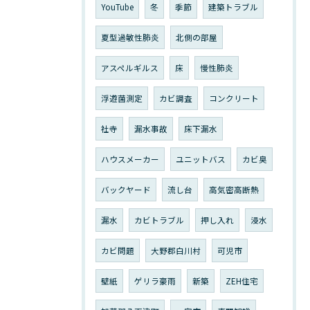
YouTube
冬
季節
建築トラブル
夏型過敏性肺炎
北側の部屋
アスペルギルス
床
慢性肺炎
浮遊菌測定
カビ調査
コンクリート
社寺
漏水事故
床下漏水
ハウスメーカー
ユニットバス
カビ臭
バックヤード
流し台
高気密高断熱
漏水
カビトラブル
押し入れ
浸水
カビ問題
大野郡白川村
可児市
壁紙
ゲリラ豪雨
新築
ZEH住宅