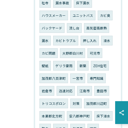
社寺
漏水事故
床下漏水
ハウスメーカー
ユニットバス
カビ臭
バックヤード
流し台
高気密高断熱
漏水
カビトラブル
押し入れ
浸水
カビ問題
大野郡白川村
可児市
壁紙
ゲリラ豪雨
新築
ZEH住宅
加茂郡八百津町
一宮市
専門知識
岩倉市
迅速対応
江南市
豊田市
トリコスポロン
対策
加茂郡川辺町
本巣郡北方町
安八郡神戸町
床下浸水