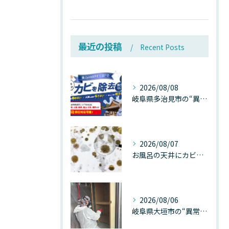
最近の投稿
Recent Posts
2026/08/08
岐阜県多治見市の“異常な高温”が建物内部を破壊する──深層カビが急増する危険な温度差の正体
2026/08/07
お風呂の天井にカビが生えたら要注意！2026年8月の猛暑・高湿度で急増する浴室カビの原因と正しい対策
2026/08/06
岐阜県大垣市の“異常に高い気温”が建物内部を腐らせる──深層カビが爆発的に増える本当の理由