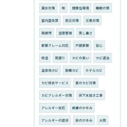
漏水対策
咳
健康住環境
睡眠の質
室内空気質
防災対策
災害対策
南砺市
湿度管理
蒸し暑さ
新築クレーム対応
戸建新築
安心
除湿
雨漏り
カビの臭い
カビ退治
温泉地カビ
旅館カビ
ホテルカビ
カビ除去サービス
夏のカビ対策
カビアレルギー対策
床下水抜き工事
アレルギー反応
皮膚のかゆみ
アレルギーの症状
目のかゆみ
大雨