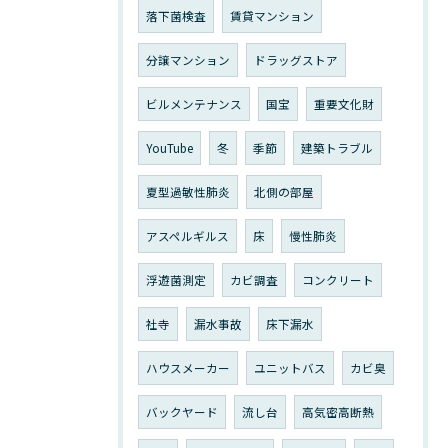
落下菌検査
賃貸マンション
分譲マンション
ドラッグストア
ビルメンテナンス
国宝
重要文化財
YouTube
冬
季節
建築トラブル
夏型過敏性肺炎
北側の部屋
アスペルギルス
床
慢性肺炎
浮遊菌測定
カビ調査
コンクリート
社寺
漏水事故
床下漏水
ハウスメーカー
ユニットバス
カビ臭
バックヤード
流し台
高気密高断熱