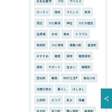
北名古屋市
プロ
ウイルス
カーテン
寝具
マトレス
家具
窓辺
カビ解消
神社
カビの歴史
住環境
木材
根本
トラブル
坂祝町
カビ掃除
揖斐川町
富加町
おすすめ
徹底
排除
徹底排除
掃除
サポート
住まい
御嵩町
笠松町
解放
MIST工法®︎
東白川村
洗面化粧台
暮らし
はしまし
七宗町
エリア
拡大
残暑
木の柱
安八町
関ヶ原町
岐南町