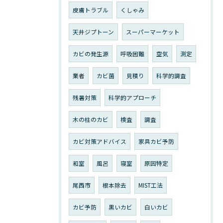
皮膚トラブル
くしゃみ
天井ジプトーン
スーパーマーケット
カビの発生源
呼吸困難
空気
測定
業者
カビ菌
見積り
科学的調査
残暑対策
科学的アプローチ
木の柱のカビ
検査
調査
カビ対策アドバイス
家具カビ予防
和室
風呂
寝室
原因特定
尾西市
根本除去
MIST工法
カビ予防
黒いカビ
白いカビ