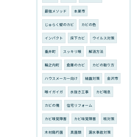
最強メソッド
本巣市
じゅらく壁のカビ
カビの色
インパクト
床下カビ
ウイルス対策
垂井町
スッキリ喉
解消方法
輪之内町
倉庫のカビ
カビの取り方
ハウスメーカー向け
結露対策
金沢市
喉イガイガ
水抜き工事
カビ喘息
カビの塊
住宅リフォーム
カビ嗅覚障害
カビ味覚障害
咳対策
木材腐朽菌
真菌類
漏水事故対策