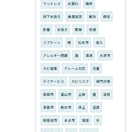
マットレス
水漏れ
補修
床下水抜き
美濃加茂
解決
病気
影響
水抜き
繁殖
快適
ジプトーン
喉
松本市
侵入
アレルギー問題
菌
清潔
大津市
カビ被害
クレーム対応
児童
デイサービス
カビリスク
専門対策
高岡市
富山市
土岐
畳
滋賀
津島市
射水市
床上
湿度
尾張旭市
あま市
瑞浪
木