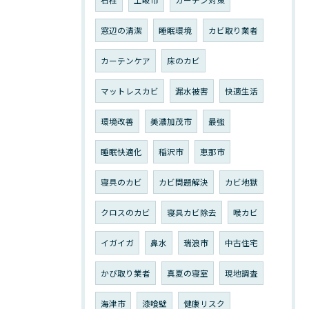
石柱
土岐市
カーテン対策
窓辺の清潔
睡眠環境
カビ取り業者
カーテンケア
床のカビ
マットレスカビ
漏水被害
快適生活
環境改善
美濃加茂市
最強
睡眠快適化
稲沢市
恵那市
寝具のカビ
カビ問題解決
カビ地獄
クロスのカビ
寝具カビ除去
喉カビ
イガイガ
鼻水
瑞浪市
中古住宅
かび取り業者
真夏の寝室
現地調査
海津市
漆喰壁
健康リスク