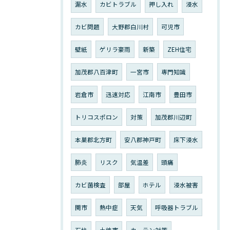
漏水
カビトラブル
押し入れ
浸水
カビ問題
大野郡白川村
可児市
壁紙
ゲリラ豪雨
新築
ZEH住宅
加茂郡八百津町
一宮市
専門知識
岩倉市
迅速対応
江南市
豊田市
トリコスポロン
対策
加茂郡川辺町
本巣郡北方町
安八郡神戸町
床下浸水
肺炎
リスク
気温差
頭痛
カビ菌検査
部屋
ホテル
浸水被害
関市
熱中症
天気
呼吸器トラブル