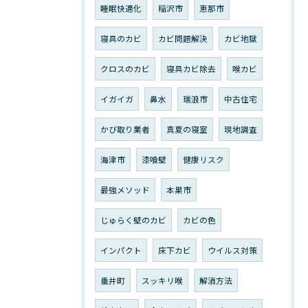
睡眠快適化
稲沢市
恵那市
寝具のカビ
カビ問題解決
カビ地獄
クロスのカビ
寝具カビ除去
喉カビ
イガイガ
鼻水
瑞浪市
中古住宅
かび取り業者
真夏の寝室
現地調査
海津市
漆喰壁
健康リスク
最強メソッド
本巣市
じゅらく壁のカビ
カビの色
インパクト
床下カビ
ウイルス対策
垂井町
スッキリ喉
解消方法