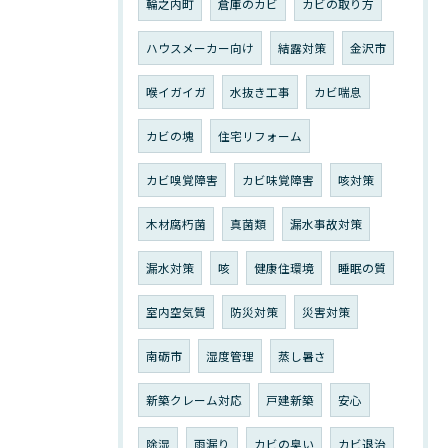
輪之内町
倉庫のカビ
カビの取り方
ハウスメーカー向け
結露対策
金沢市
喉イガイガ
水抜き工事
カビ喘息
カビの塊
住宅リフォーム
カビ嗅覚障害
カビ味覚障害
咳対策
木材腐朽菌
真菌類
漏水事故対策
漏水対策
咳
健康住環境
睡眠の質
室内空気質
防災対策
災害対策
南砺市
湿度管理
蒸し暑さ
新築クレーム対応
戸建新築
安心
除湿
雨漏り
カビの臭い
カビ退治