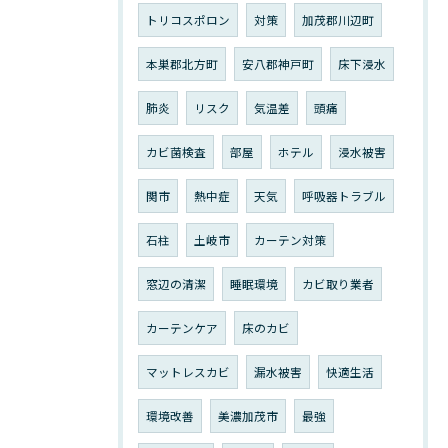
トリコスポロン
対策
加茂郡川辺町
本巣郡北方町
安八郡神戸町
床下浸水
肺炎
リスク
気温差
頭痛
カビ菌検査
部屋
ホテル
浸水被害
関市
熱中症
天気
呼吸器トラブル
石柱
土岐市
カーテン対策
窓辺の清潔
睡眠環境
カビ取り業者
カーテンケア
床のカビ
マットレスカビ
漏水被害
快適生活
環境改善
美濃加茂市
最強