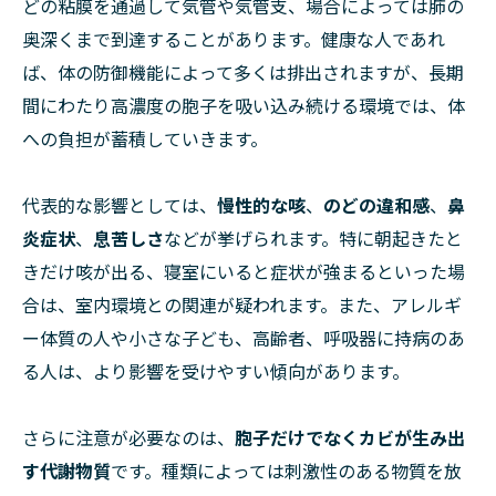
どの粘膜を通過して気管や気管支、場合によっては肺の
奥深くまで到達することがあります。健康な人であれ
ば、体の防御機能によって多くは排出されますが、長期
間にわたり高濃度の胞子を吸い込み続ける環境では、体
への負担が蓄積していきます。
代表的な影響としては、
慢性的な咳
、
のどの違和感
、
鼻
炎症状
、
息苦しさ
などが挙げられます。特に朝起きたと
きだけ咳が出る、寝室にいると症状が強まるといった場
合は、室内環境との関連が疑われます。また、アレルギ
ー体質の人や小さな子ども、高齢者、呼吸器に持病のあ
る人は、より影響を受けやすい傾向があります。
さらに注意が必要なのは、
胞子だけでなくカビが生み出
す代謝物質
です。種類によっては刺激性のある物質を放