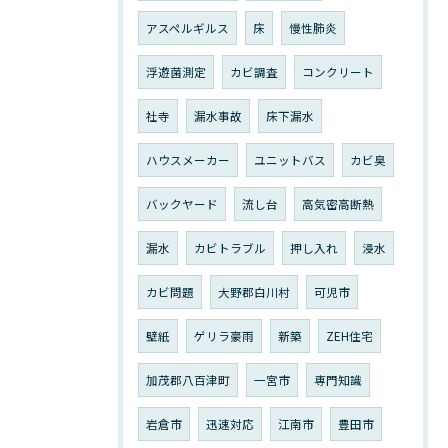
アスペルギルス
床
慢性肺炎
浮遊菌測定
カビ調査
コンクリート
社寺
漏水事故
床下漏水
ハウスメーカー
ユニットバス
カビ臭
バックヤード
流し台
高気密高断熱
漏水
カビトラブル
押し入れ
浸水
カビ問題
大野郡白川村
可児市
壁紙
ゲリラ豪雨
新築
ZEH住宅
加茂郡八百津町
一宮市
専門知識
岩倉市
迅速対応
江南市
豊田市