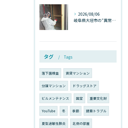
2026/08/06
岐阜県大垣市の“異常に高い気温”が建物内部を腐らせる──深層カビが爆発的に増える本当の理由
タグ
Tags
落下菌検査
賃貸マンション
分譲マンション
ドラッグストア
ビルメンテナンス
国宝
重要文化財
YouTube
冬
季節
建築トラブル
夏型過敏性肺炎
北側の部屋