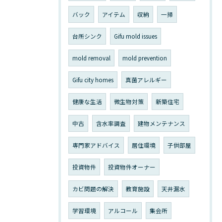
バック
アイテム
収納
一掃
台所シンク
Gifu mold issues
mold removal
mold prevention
Gifu city homes
真菌アレルギー
健康な生活
微生物対策
新築住宅
中古
含水率調査
建物メンテナンス
専門家アドバイス
居住環境
子供部屋
投資物件
投資物件オーナー
カビ問題の解決
教育施設
天井漏水
学習環境
アルコール
集会所