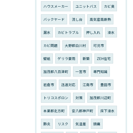
ハウスメーカー
ユニットバス
カビ臭
バックヤード
流し台
高気密高断熱
漏水
カビトラブル
押し入れ
浸水
カビ問題
大野郡白川村
可児市
壁紙
ゲリラ豪雨
新築
ZEH住宅
加茂郡八百津町
一宮市
専門知識
岩倉市
迅速対応
江南市
豊田市
トリコスポロン
対策
加茂郡川辺町
本巣郡北方町
安八郡神戸町
床下浸水
肺炎
リスク
気温差
頭痛