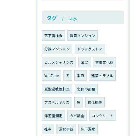
タグ
Tags
落下菌検査
賃貸マンション
分譲マンション
ドラッグストア
ビルメンテナンス
国宝
重要文化財
YouTube
冬
季節
建築トラブル
夏型過敏性肺炎
北側の部屋
アスペルギルス
床
慢性肺炎
浮遊菌測定
カビ調査
コンクリート
社寺
漏水事故
床下漏水