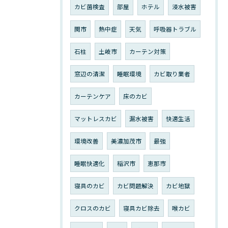
カビ菌検査
部屋
ホテル
浸水被害
関市
熱中症
天気
呼吸器トラブル
石柱
土岐市
カーテン対策
窓辺の清潔
睡眠環境
カビ取り業者
カーテンケア
床のカビ
マットレスカビ
漏水被害
快適生活
環境改善
美濃加茂市
最強
睡眠快適化
稲沢市
恵那市
寝具のカビ
カビ問題解決
カビ地獄
クロスのカビ
寝具カビ除去
喉カビ