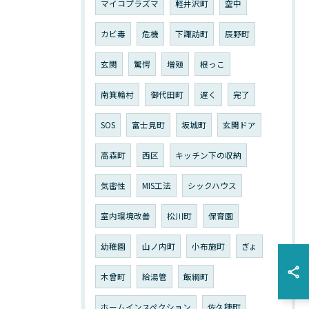
マイコプラズマ
軽井沢町
空中
カビ毒
危機
下諏訪町
辰野町
玄関
驚愕
増殖
根っこ
南箕輪村
御代田町
遅く
完了
SOS
富士見町
坂城町
玄関ドア
高森町
西区
キッチン下の収納
気密性
MIS工法
シックハウス
室内環境改善
松川町
保育園
幼稚園
山ノ内町
小布施町
ぎょ
木曾町
給湯管
飯綱町
ホームインスペクション
佐久穂町