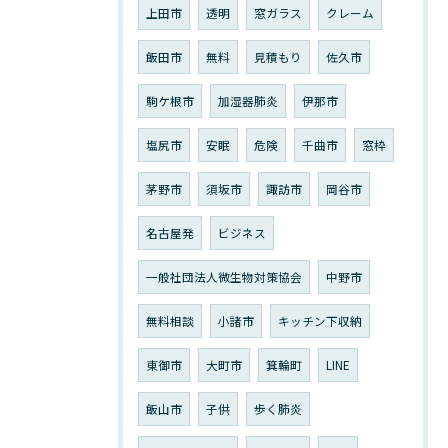
上田市
透明
窓ガラス
クレーム
飯田市
無料
見積もり
佐久市
駒ケ根市
加湿器肺炎
伊那市
塩尻市
安眠
危険
千曲市
窓枠
茅野市
須坂市
諏訪市
岡谷市
名古屋発
ビジネス
一般社団法人微生物対策協会
中野市
無料相談
小諸市
キッチン下収納
東御市
大町市
箕輪町
LINE
飯山市
子供
歩く肺炎