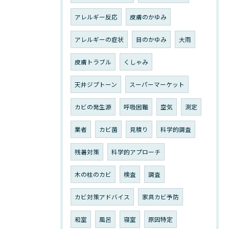
アレルギー反応
皮膚のかゆみ
アレルギーの症状
目のかゆみ
大雨
皮膚トラブル
くしゃみ
天井ジプトーン
スーパーマーケット
カビの発生源
呼吸困難
空気
測定
業者
カビ菌
見積り
科学的調査
残暑対策
科学的アプローチ
木の柱のカビ
検査
調査
カビ対策アドバイス
家具カビ予防
和室
風呂
寝室
原因特定