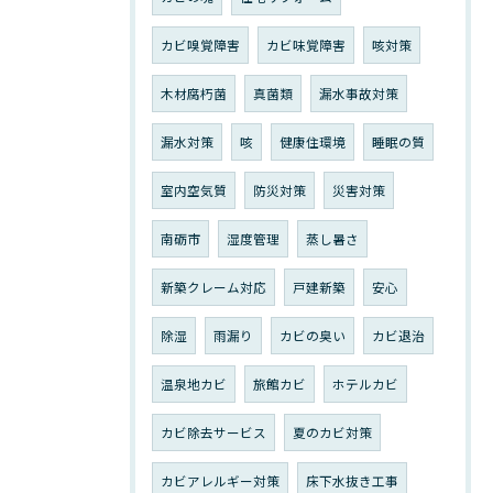
カビ嗅覚障害
カビ味覚障害
咳対策
木材腐朽菌
真菌類
漏水事故対策
漏水対策
咳
健康住環境
睡眠の質
室内空気質
防災対策
災害対策
南砺市
湿度管理
蒸し暑さ
新築クレーム対応
戸建新築
安心
除湿
雨漏り
カビの臭い
カビ退治
温泉地カビ
旅館カビ
ホテルカビ
カビ除去サービス
夏のカビ対策
カビアレルギー対策
床下水抜き工事