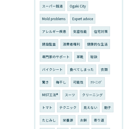
スーパー銭湯
Ogaki City
Mold problems
Expert advice
アレルギー疾患
気密性能
住宅対策
建設監査
消費者権利
健康的な生活
専門家のサポート
革靴
秘訣
バイクシート
食べてしまった
衣類
驚き
梅干し
可能性
ｸﾘｰﾆﾝｸﾞ
MIST工法®
スーツ
クリーニング
トマト
テクニック
見えない
胞子
たじみし
栄養源
お餅
寄り道