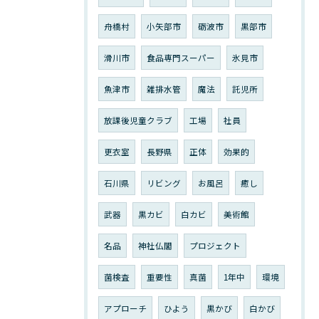
舟橋村
小矢部市
砺波市
黒部市
滑川市
食品専門スーパー
氷見市
魚津市
雑排水管
魔法
託児所
放課後児童クラブ
工場
社員
更衣室
長野県
正体
効果的
石川県
リビング
お風呂
癒し
武器
黒カビ
白カビ
美術館
名品
神社仏閣
プロジェクト
菌検査
重要性
真菌
1年中
環境
アプローチ
ひよう
黒かび
白かび