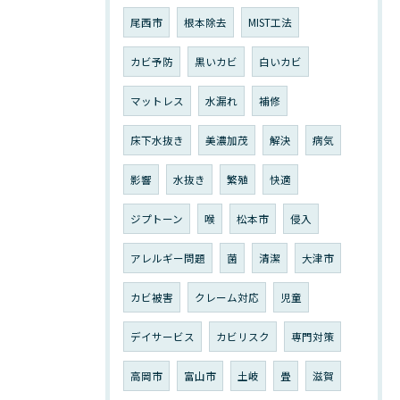
尾西市
根本除去
MIST工法
カビ予防
黒いカビ
白いカビ
マットレス
水漏れ
補修
床下水抜き
美濃加茂
解決
病気
影響
水抜き
繁殖
快適
ジプトーン
喉
松本市
侵入
アレルギー問題
菌
清潔
大津市
カビ被害
クレーム対応
児童
デイサービス
カビリスク
専門対策
高岡市
富山市
土岐
畳
滋賀