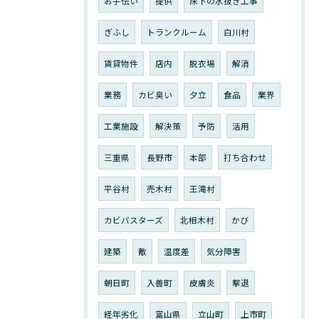
お手伝い
提供
床下の水抜き工事
ぎふし
トランクルーム
白川村
賃貸物件
店内
脱衣場
解消
業務
カビ臭い
夕立
食品
業界
工業施設
解決策
予防
活用
三重県
長野市
本部
打ち合わせ
平谷村
売木村
王滝村
カビバスターズ
北相木村
かび
建築
敵
温度差
気分障害
朝日町
入善町
皮膚炎
撃退
経年劣化
富山県
立山町
上市町