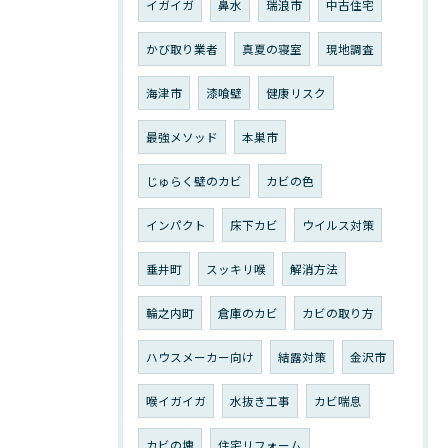
イガイガ
鼻水
瑞浪市
中古住宅
かび取り業者
真夏の寝室
現地調査
海津市
漆喰壁
健康リスク
最強メソッド
本巣市
じゅらく壁のカビ
カビの色
インパクト
床下カビ
ウイルス対策
垂井町
スッキリ喉
解消方法
輪之内町
倉庫のカビ
カビの取り方
ハウスメーカー向け
結露対策
金沢市
喉イガイガ
水抜き工事
カビ喘息
カビの塊
住宅リフォーム