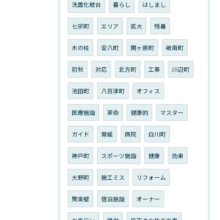
洗面化粧台
暮らし
はしまし
七宗町
エリア
拡大
残暑
木の柱
安八町
関ヶ原町
岐南町
初秋
対応
北方町
工事
川辺町
池田町
八百津町
オフィス
医療施設
革命
健康的
マスター
ガイド
脅威
病院
白川町
神戸町
スポーツ施設
健康
効果
大野町
施工ミス
リフォーム
聚楽壁
宿泊施設
オーナー