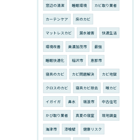
窓辺の清潔
睡眠環境
カビ取り業者
カーテンケア
床のカビ
マットレスカビ
漏水被害
快適生活
環境改善
美濃加茂市
最強
睡眠快適化
稲沢市
恵那市
寝具のカビ
カビ問題解決
カビ地獄
クロスのカビ
寝具カビ除去
喉カビ
イガイガ
鼻水
瑞浪市
中古住宅
かび取り業者
真夏の寝室
現地調査
海津市
漆喰壁
健康リスク