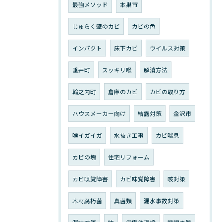
最強メソッド
本巣市
じゅらく壁のカビ
カビの色
インパクト
床下カビ
ウイルス対策
垂井町
スッキリ喉
解消方法
輪之内町
倉庫のカビ
カビの取り方
ハウスメーカー向け
結露対策
金沢市
喉イガイガ
水抜き工事
カビ喘息
カビの塊
住宅リフォーム
カビ嗅覚障害
カビ味覚障害
咳対策
木材腐朽菌
真菌類
漏水事故対策