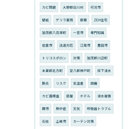
カビ問題
大野郡白川村
可児市
壁紙
ゲリラ豪雨
新築
ZEH住宅
加茂郡八百津町
一宮市
専門知識
岩倉市
迅速対応
江南市
豊田市
トリコスポロン
対策
加茂郡川辺町
本巣郡北方町
安八郡神戸町
床下浸水
肺炎
リスク
気温差
頭痛
カビ菌検査
部屋
ホテル
浸水被害
関市
熱中症
天気
呼吸器トラブル
石柱
土岐市
カーテン対策