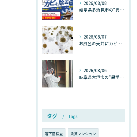
2026/08/08
岐阜県多治見市の“異常な高温”が建物内部を破壊する──深層カビが急増する危険な温度差の正体
2026/08/07
お風呂の天井にカビが生えたら要注意！2026年8月の猛暑・高湿度で急増する浴室カビの原因と正しい対策
2026/08/06
岐阜県大垣市の“異常に高い気温”が建物内部を腐らせる──深層カビが爆発的に増える本当の理由
タグ
Tags
落下菌検査
賃貸マンション