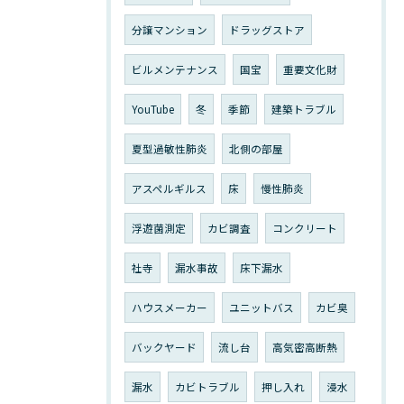
分譲マンション
ドラッグストア
ビルメンテナンス
国宝
重要文化財
YouTube
冬
季節
建築トラブル
夏型過敏性肺炎
北側の部屋
アスペルギルス
床
慢性肺炎
浮遊菌測定
カビ調査
コンクリート
社寺
漏水事故
床下漏水
ハウスメーカー
ユニットバス
カビ臭
バックヤード
流し台
高気密高断熱
漏水
カビトラブル
押し入れ
浸水