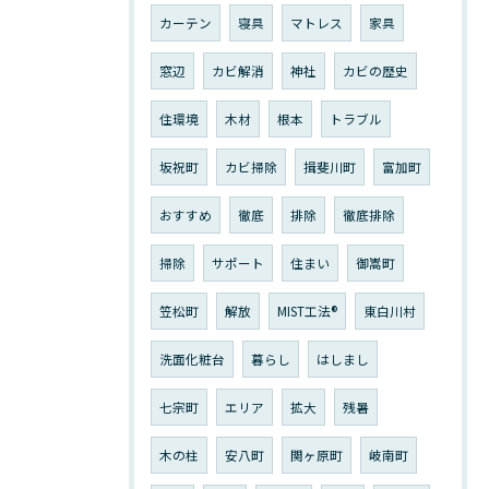
カーテン
寝具
マトレス
家具
窓辺
カビ解消
神社
カビの歴史
住環境
木材
根本
トラブル
坂祝町
カビ掃除
揖斐川町
富加町
おすすめ
徹底
排除
徹底排除
掃除
サポート
住まい
御嵩町
笠松町
解放
MIST工法®︎
東白川村
洗面化粧台
暮らし
はしまし
七宗町
エリア
拡大
残暑
木の柱
安八町
関ヶ原町
岐南町