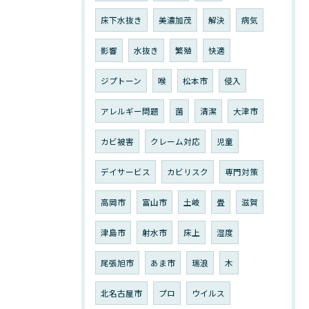
床下水抜き
美濃加茂
解決
病気
影響
水抜き
繁殖
快適
ジプトーン
喉
松本市
侵入
アレルギー問題
菌
清潔
大津市
カビ被害
クレーム対応
児童
デイサービス
カビリスク
専門対策
高岡市
富山市
土岐
畳
滋賀
津島市
射水市
床上
湿度
尾張旭市
あま市
瑞浪
木
北名古屋市
プロ
ウイルス