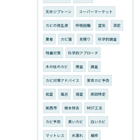
天井ジプトーン
スーパーマーケット
カビの発生源
呼吸困難
空気
測定
業者
カビ菌
見積り
科学的調査
残暑対策
科学的アプローチ
木の柱のカビ
検査
調査
カビ対策アドバイス
家具カビ予防
和室
風呂
寝室
原因特定
尾西市
根本除去
MIST工法
カビ予防
黒いカビ
白いカビ
マットレス
水漏れ
補修