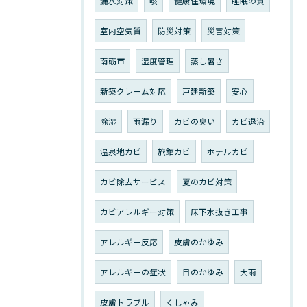
漏水対策
咳
健康住環境
睡眠の質
室内空気質
防災対策
災害対策
南砺市
湿度管理
蒸し暑さ
新築クレーム対応
戸建新築
安心
除湿
雨漏り
カビの臭い
カビ退治
温泉地カビ
旅館カビ
ホテルカビ
カビ除去サービス
夏のカビ対策
カビアレルギー対策
床下水抜き工事
アレルギー反応
皮膚のかゆみ
アレルギーの症状
目のかゆみ
大雨
皮膚トラブル
くしゃみ