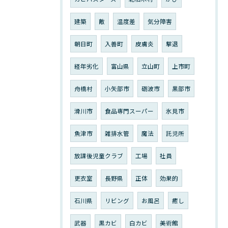
建築
敵
温度差
気分障害
朝日町
入善町
皮膚炎
撃退
経年劣化
富山県
立山町
上市町
舟橋村
小矢部市
砺波市
黒部市
滑川市
食品専門スーパー
氷見市
魚津市
雑排水管
魔法
託児所
放課後児童クラブ
工場
社員
更衣室
長野県
正体
効果的
石川県
リビング
お風呂
癒し
武器
黒カビ
白カビ
美術館