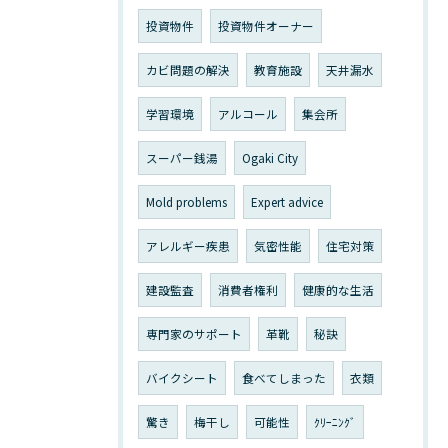
投資物件
投資物件オーナー
カビ問題の解決
教育施設
天井漏水
学習環境
アルコール
集会所
スーパー銭湯
Ogaki City
Mold problems
Expert advice
アレルギー疾患
気密性能
住宅対策
建設監査
消費者権利
健康的な生活
専門家のサポート
革靴
秘訣
バイクシート
食べてしまった
衣類
驚き
梅干し
可能性
ｸﾘｰﾆﾝｸﾞ