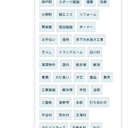
神戸町
スポーツ施設
健康
効果
大野町
施工ミス
リフォーム
聚楽壁
宿泊施設
オーナー
お手伝い
提供
床下の水抜き工事
ぎふし
トランクルーム
白川村
賃貸物件
店内
脱衣場
解消
業務
カビ臭い
夕立
食品
業界
工業施設
解決策
予防
活用
三重県
長野市
本部
打ち合わせ
平谷村
売木村
王滝村
カビバスターズ
北相木村
かび