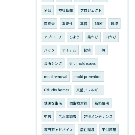
名品
神社仏閣
プロジェクト
菌検査
重要性
真菌
1年中
環境
アプローチ
ひよう
黒かび
白かび
バック
アイテム
収納
一掃
台所シンク
Gifu mold issues
mold removal
mold prevention
Gifu city homes
真菌アレルギー
健康な生活
微生物対策
新築住宅
中古
含水率調査
建物メンテナンス
専門家アドバイス
居住環境
子供部屋