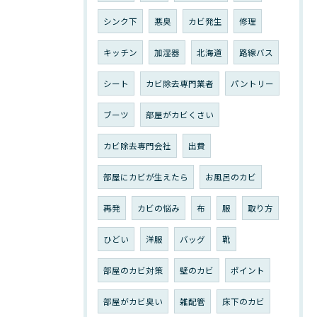
シンク下
悪臭
カビ発生
修理
キッチン
加湿器
北海道
路線バス
シート
カビ除去専門業者
パントリー
ブーツ
部屋がカビくさい
カビ除去専門会社
出費
部屋にカビが生えたら
お風呂のカビ
再発
カビの悩み
布
服
取り方
ひどい
洋服
バッグ
靴
部屋のカビ対策
壁のカビ
ポイント
部屋がカビ臭い
雑配管
床下のカビ