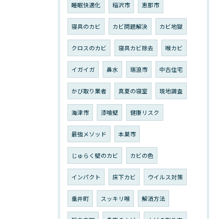
睡眠快適化
稲沢市
恵那市
寝具のカビ
カビ問題解決
カビ地獄
クロスのカビ
寝具カビ除去
喉カビ
イガイガ
鼻水
瑞浪市
中古住宅
かび取り業者
真夏の寝室
現地調査
海津市
漆喰壁
健康リスク
最強メソッド
本巣市
じゅらく壁のカビ
カビの色
インパクト
床下カビ
ウイルス対策
垂井町
スッキリ喉
解消方法