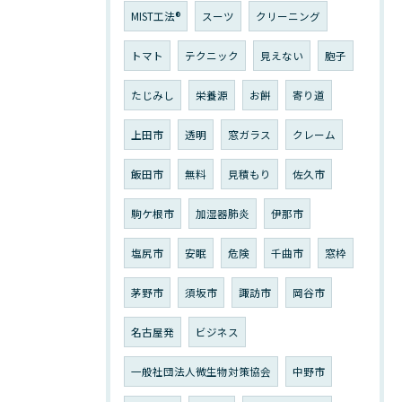
MIST工法®
スーツ
クリーニング
トマト
テクニック
見えない
胞子
たじみし
栄養源
お餅
寄り道
上田市
透明
窓ガラス
クレーム
飯田市
無料
見積もり
佐久市
駒ケ根市
加湿器肺炎
伊那市
塩尻市
安眠
危険
千曲市
窓枠
茅野市
須坂市
諏訪市
岡谷市
名古屋発
ビジネス
一般社団法人微生物対策協会
中野市