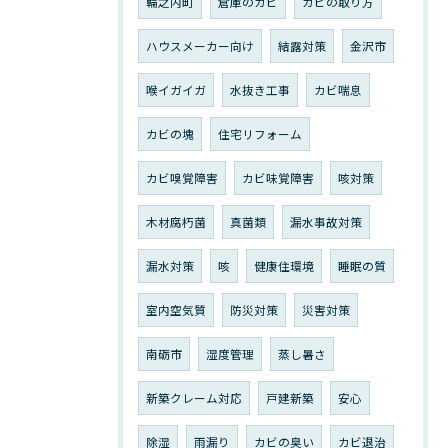
輪之内町
倉庫のカビ
カビの取り方
ハウスメーカー向け
結露対策
金沢市
喉イガイガ
水抜き工事
カビ喘息
カビの塊
住宅リフォーム
カビ嗅覚障害
カビ味覚障害
咳対策
木材腐朽菌
真菌類
漏水事故対策
漏水対策
咳
健康住環境
睡眠の質
室内空気質
防災対策
災害対策
南砺市
湿度管理
蒸し暑さ
新築クレーム対応
戸建新築
安心
除湿
雨漏り
カビの臭い
カビ退治