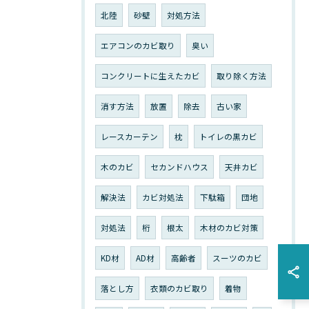
北陸
砂壁
対処方法
エアコンのカビ取り
臭い
コンクリートに生えたカビ
取り除く方法
消す方法
放置
除去
古い家
レースカーテン
枕
トイレの黒カビ
木のカビ
セカンドハウス
天井カビ
解決法
カビ対処法
下駄箱
団地
対処法
桁
根太
木材のカビ対策
KD材
AD材
高齢者
スーツのカビ
落とし方
衣類のカビ取り
着物