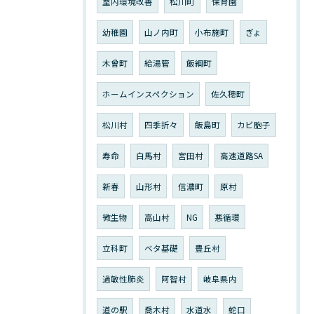
室内環境改善
松川町
保育園
幼稚園
山ノ内町
小布施町
ぎょ
木曾町
給湯管
飯綱町
ホームインスペクション
佐久穂町
松川村
四季折々
飯島町
カビ胞子
寿命
白馬村
宮田村
高速道路SA
新春
山形村
信濃町
原村
微生物
高山村
NG
悪循環
立科町
ベタ基礎
豊丘村
過敏性肺炎
阿智村
岐阜県内
道の駅
喬木村
水道水
蛇口