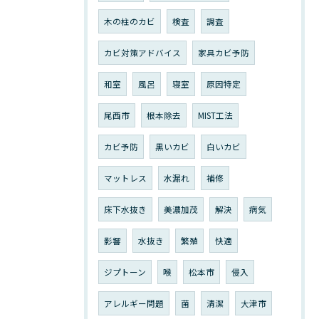
木の柱のカビ
検査
調査
カビ対策アドバイス
家具カビ予防
和室
風呂
寝室
原因特定
尾西市
根本除去
MIST工法
カビ予防
黒いカビ
白いカビ
マットレス
水漏れ
補修
床下水抜き
美濃加茂
解決
病気
影響
水抜き
繁殖
快適
ジプトーン
喉
松本市
侵入
アレルギー問題
菌
清潔
大津市