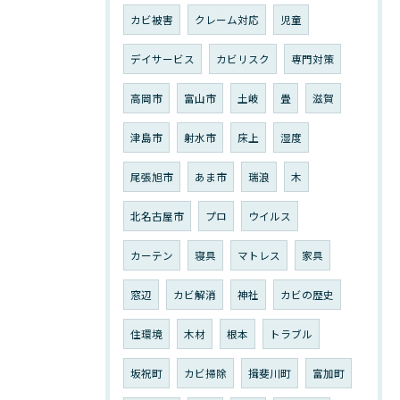
カビ被害
クレーム対応
児童
デイサービス
カビリスク
専門対策
高岡市
富山市
土岐
畳
滋賀
津島市
射水市
床上
湿度
尾張旭市
あま市
瑞浪
木
北名古屋市
プロ
ウイルス
カーテン
寝具
マトレス
家具
窓辺
カビ解消
神社
カビの歴史
住環境
木材
根本
トラブル
坂祝町
カビ掃除
揖斐川町
富加町