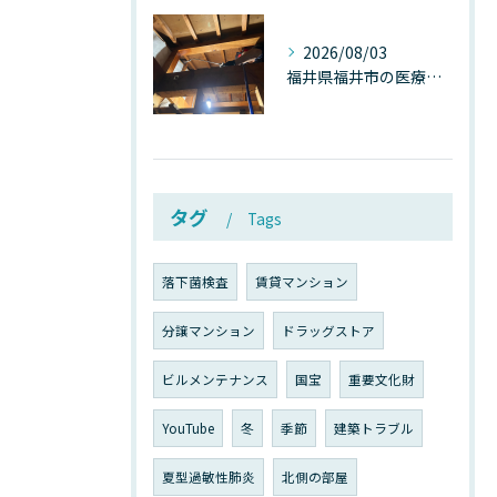
2026/08/03
福井県福井市の医療施設で広がる“天井のカビ汚染”──患者空間を蝕む見えない危機とは
タグ
Tags
落下菌検査
賃貸マンション
分譲マンション
ドラッグストア
ビルメンテナンス
国宝
重要文化財
YouTube
冬
季節
建築トラブル
夏型過敏性肺炎
北側の部屋