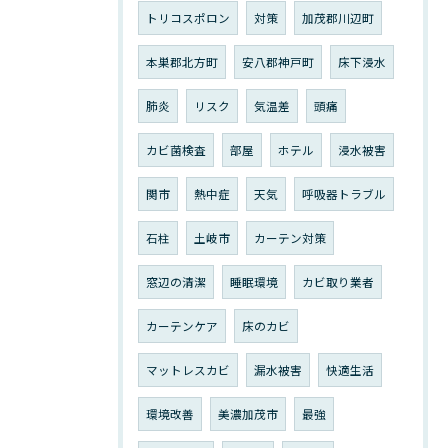
トリコスポロン
対策
加茂郡川辺町
本巣郡北方町
安八郡神戸町
床下浸水
肺炎
リスク
気温差
頭痛
カビ菌検査
部屋
ホテル
浸水被害
関市
熱中症
天気
呼吸器トラブル
石柱
土岐市
カーテン対策
窓辺の清潔
睡眠環境
カビ取り業者
カーテンケア
床のカビ
マットレスカビ
漏水被害
快適生活
環境改善
美濃加茂市
最強