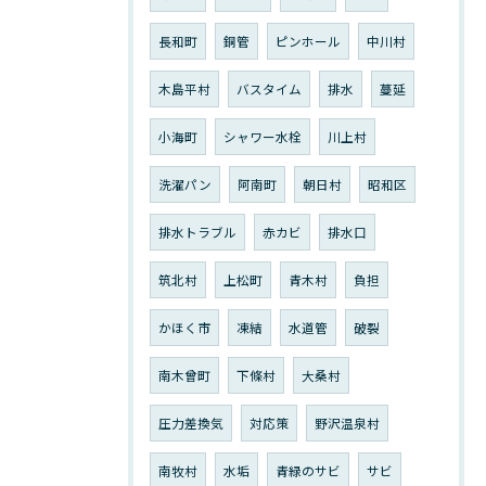
長和町
銅管
ピンホール
中川村
木島平村
バスタイム
排水
蔓延
小海町
シャワー水栓
川上村
洗濯パン
阿南町
朝日村
昭和区
排水トラブル
赤カビ
排水口
筑北村
上松町
青木村
負担
かほく市
凍結
水道管
破裂
南木曾町
下條村
大桑村
圧力差換気
対応策
野沢温泉村
南牧村
水垢
青緑のサビ
サビ