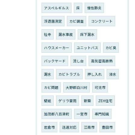
アスペルギルス
床
慢性肺炎
浮遊菌測定
カビ調査
コンクリート
社寺
漏水事故
床下漏水
ハウスメーカー
ユニットバス
カビ臭
バックヤード
流し台
高気密高断熱
漏水
カビトラブル
押し入れ
浸水
カビ問題
大野郡白川村
可児市
壁紙
ゲリラ豪雨
新築
ZEH住宅
加茂郡八百津町
一宮市
専門知識
岩倉市
迅速対応
江南市
豊田市