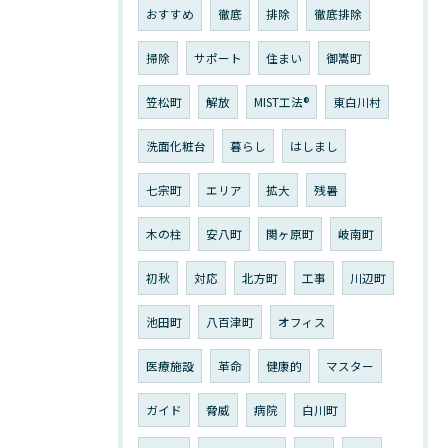
おすすめ
徹底
排除
徹底排除
掃除
サポート
住まい
御嵩町
笠松町
解放
MIST工法®︎
東白川村
洗面化粧台
暮らし
はしまし
七宗町
エリア
拡大
残暑
木の柱
安八町
関ヶ原町
岐南町
初秋
対応
北方町
工事
川辺町
池田町
八百津町
オフィス
医療施設
革命
健康的
マスター
ガイド
脅威
病院
白川町