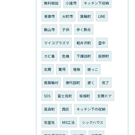
無料相談
小諸市
キッチン下収納
東御市
大町市
箕輪町
LINE
飯山市
子供
歩く肺炎
マイコプラズマ
軽井沢町
空中
カビ毒
危機
下諏訪町
辰野町
玄関
驚愕
増殖
根っこ
南箕輪村
御代田町
遅く
完了
SOS
富士見町
坂城町
玄関ドア
高森町
西区
キッチン下の収納
気密性
MIS工法
シックハウス