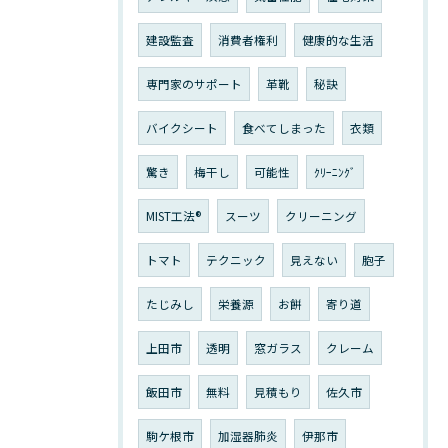
建設監査
消費者権利
健康的な生活
専門家のサポート
革靴
秘訣
バイクシート
食べてしまった
衣類
驚き
梅干し
可能性
ｸﾘｰﾆﾝｸﾞ
MIST工法®
スーツ
クリーニング
トマト
テクニック
見えない
胞子
たじみし
栄養源
お餅
寄り道
上田市
透明
窓ガラス
クレーム
飯田市
無料
見積もり
佐久市
駒ケ根市
加湿器肺炎
伊那市