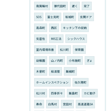
南箕輪村
御代田町
遅く
完了
SOS
富士見町
坂城町
玄関ドア
高森町
西区
キッチン下の収納
気密性
MIS工法
シックハウス
室内環境改善
松川町
保育園
幼稚園
山ノ内町
小布施町
ぎょ
木曾町
給湯管
飯綱町
ホームインスペクション
佐久穂町
松川村
四季折々
飯島町
カビ胞子
寿命
白馬村
宮田村
高速道路SA