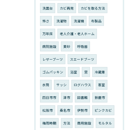
洗面台
カビ再発
カビを取る方法
怖さ
洗濯物
洗濯機
布製品
万年床
老人介護・老人ホーム
病院施設
黄砂
呼吸器
レザーブーツ
スエードブーツ
ゴムパッキン
浴室
窓
冷蔵庫
水筒
サッシ
ログハウス
客室
四日市市
津市
図書館
鈴鹿市
松阪市
桑名市
伊勢市
ピンクカビ
梅雨時期
方法
商用施設
モルタル