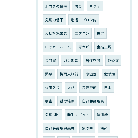
北向きの住宅
防災
サウナ
免疫力低下
浴槽エプロン内
カビ対策業者
エアコン
被害
ロッカールーム
青カビ
食品工場
専門家
ガン患者
居住空間
感染症
繫殖
梅雨入り前
除湿器
危険性
梅雨入り
スパ
温泉旅館
日本
猛毒
壁の結露
自己免疫疾患
免疫抑制
発生スポット
除湿機
自己免疫疾患患者
家の中
場所