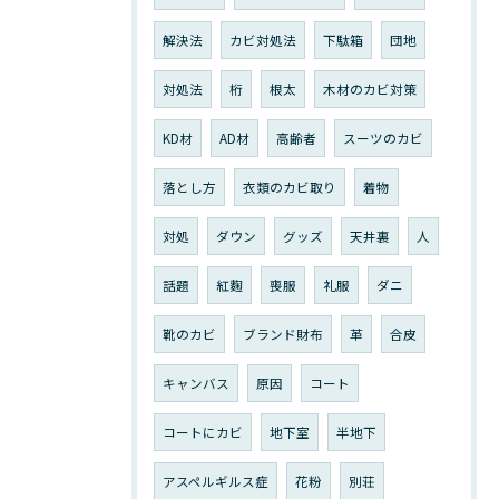
解決法
カビ対処法
下駄箱
団地
対処法
桁
根太
木材のカビ対策
KD材
AD材
高齢者
スーツのカビ
落とし方
衣類のカビ取り
着物
対処
ダウン
グッズ
天井裏
人
話題
紅麴
喪服
礼服
ダニ
靴のカビ
ブランド財布
革
合皮
キャンバス
原因
コート
コートにカビ
地下室
半地下
アスペルギルス症
花粉
別荘