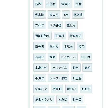
新春
山形村
信濃町
原村
微生物
高山村
NG
悪循環
立科町
ベタ基礎
豊丘村
過敏性肺炎
阿智村
岐阜県内
道の駅
喬木村
水道水
蛇口
長和町
銅管
ピンホール
中川村
木島平村
バスタイム
排水
蔓延
小海町
シャワー水栓
川上村
洗濯パン
阿南町
朝日村
昭和区
排水トラブル
赤カビ
排水口