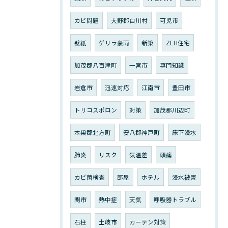
カビ問題
大野郡白川村
可児市
壁紙
ゲリラ豪雨
新築
ZEH住宅
加茂郡八百津町
一宮市
専門知識
岩倉市
迅速対応
江南市
豊田市
トリコスポロン
対策
加茂郡川辺町
本巣郡北方町
安八郡神戸町
床下浸水
肺炎
リスク
気温差
頭痛
カビ菌検査
部屋
ホテル
浸水被害
関市
熱中症
天気
呼吸器トラブル
石柱
土岐市
カーテン対策