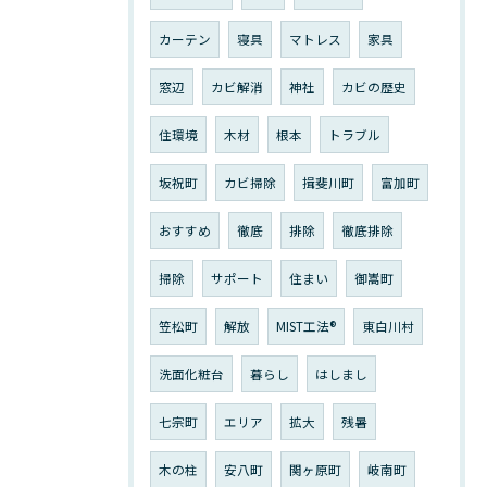
カーテン
寝具
マトレス
家具
窓辺
カビ解消
神社
カビの歴史
住環境
木材
根本
トラブル
坂祝町
カビ掃除
揖斐川町
富加町
おすすめ
徹底
排除
徹底排除
掃除
サポート
住まい
御嵩町
笠松町
解放
MIST工法®︎
東白川村
洗面化粧台
暮らし
はしまし
七宗町
エリア
拡大
残暑
木の柱
安八町
関ヶ原町
岐南町