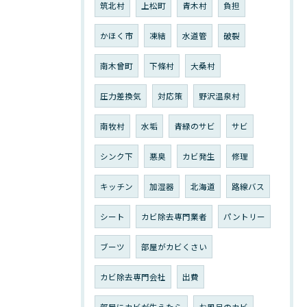
筑北村
上松町
青木村
負担
かほく市
凍結
水道管
破裂
南木曾町
下條村
大桑村
圧力差換気
対応策
野沢温泉村
南牧村
水垢
青緑のサビ
サビ
シンク下
悪臭
カビ発生
修理
キッチン
加湿器
北海道
路線バス
シート
カビ除去専門業者
パントリー
ブーツ
部屋がカビくさい
カビ除去専門会社
出費