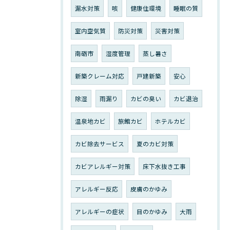
漏水対策
咳
健康住環境
睡眠の質
室内空気質
防災対策
災害対策
南砺市
湿度管理
蒸し暑さ
新築クレーム対応
戸建新築
安心
除湿
雨漏り
カビの臭い
カビ退治
温泉地カビ
旅館カビ
ホテルカビ
カビ除去サービス
夏のカビ対策
カビアレルギー対策
床下水抜き工事
アレルギー反応
皮膚のかゆみ
アレルギーの症状
目のかゆみ
大雨