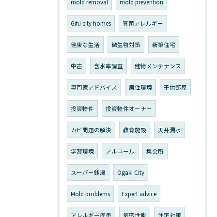
mold removal
mold prevention
Gifu city homes
真菌アレルギー
健康な生活
微生物対策
新築住宅
中古
含水率調査
建物メンテナンス
専門家アドバイス
居住環境
子供部屋
投資物件
投資物件オーナー
カビ問題の解決
教育施設
天井漏水
学習環境
アルコール
集会所
スーパー銭湯
Ogaki City
Mold problems
Expert advice
アレルギー疾患
気密性能
住宅対策