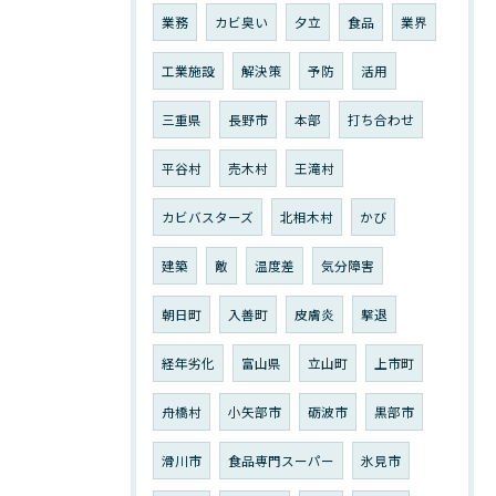
業務
カビ臭い
夕立
食品
業界
工業施設
解決策
予防
活用
三重県
長野市
本部
打ち合わせ
平谷村
売木村
王滝村
カビバスターズ
北相木村
かび
建築
敵
温度差
気分障害
朝日町
入善町
皮膚炎
撃退
経年劣化
富山県
立山町
上市町
舟橋村
小矢部市
砺波市
黒部市
滑川市
食品専門スーパー
氷見市