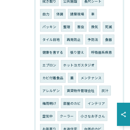
拭き取り
公共施設
長尺シート
自力
体調
建築現場
車
パッキン
整理
害虫
換気
死滅
タイル目地
再発防止
予防法
食器
健康を害する
張り替え
呼吸器系疾患
エプロン
ホットヨガスタジオ
カビ付着食品
蓋
メンテナンス
アレルゲン
賃貸物件管理会社
灰汁
梅雨明け
部屋のカビ
インテリア
空気中
クーラー
小さなお子さん
お年寄り
木造住宅
台所のカビ