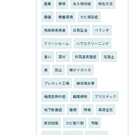
倉庫
簡単
永久保存版
除去方法
麴菌
療養環境
カビ感染症
免疫疾患患者
日常生活
ベランダ
クリーンルーム
ハウスクリーニング
違い
耳ｶﾋﾞ
外耳道真菌症
珪藻土
襖
防止
喉がイガイガ
プレカット工場
線状降水帯
梅雨型熱中症
観葉植物
プラスチック
地下飲食店
種類
特徴
賃貸住宅
原状回復
カビ取り剤
市販