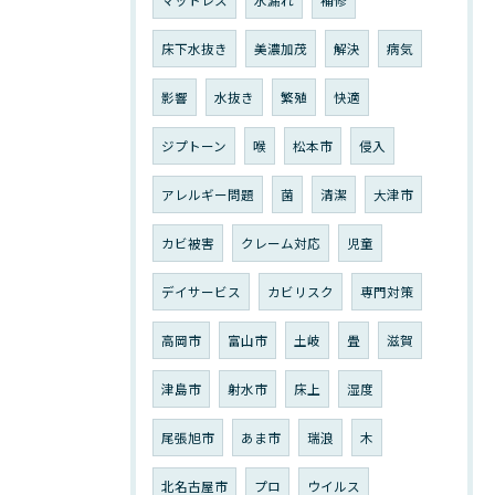
マットレス
水漏れ
補修
床下水抜き
美濃加茂
解決
病気
影響
水抜き
繁殖
快適
ジプトーン
喉
松本市
侵入
アレルギー問題
菌
清潔
大津市
カビ被害
クレーム対応
児童
デイサービス
カビリスク
専門対策
高岡市
富山市
土岐
畳
滋賀
津島市
射水市
床上
湿度
尾張旭市
あま市
瑞浪
木
北名古屋市
プロ
ウイルス