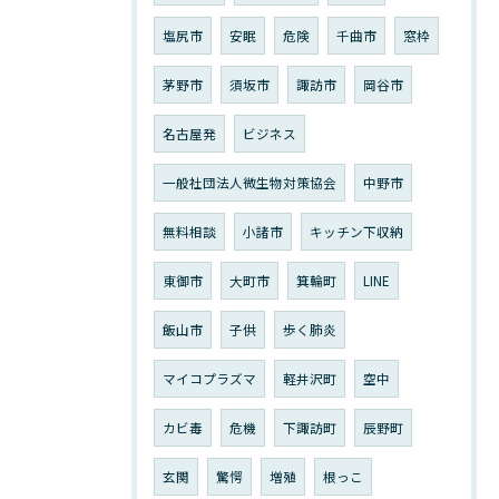
塩尻市
安眠
危険
千曲市
窓枠
茅野市
須坂市
諏訪市
岡谷市
名古屋発
ビジネス
一般社団法人微生物対策協会
中野市
無料相談
小諸市
キッチン下収納
東御市
大町市
箕輪町
LINE
飯山市
子供
歩く肺炎
マイコプラズマ
軽井沢町
空中
カビ毒
危機
下諏訪町
辰野町
玄関
驚愕
増殖
根っこ