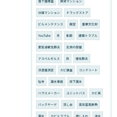
落下菌検査
賃貸マンション
分譲マンション
ドラッグストア
ビルメンテナンス
国宝
重要文化財
YouTube
冬
季節
建築トラブル
夏型過敏性肺炎
北側の部屋
アスペルギルス
床
慢性肺炎
浮遊菌測定
カビ調査
コンクリート
社寺
漏水事故
床下漏水
ハウスメーカー
ユニットバス
カビ臭
バックヤード
流し台
高気密高断熱
漏水
カビトラブル
押し入れ
浸水