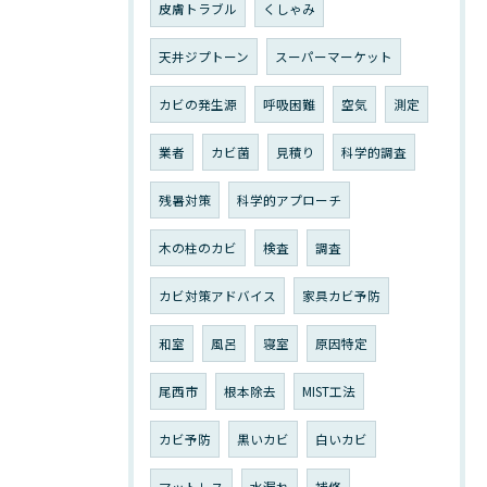
皮膚トラブル
くしゃみ
天井ジプトーン
スーパーマーケット
カビの発生源
呼吸困難
空気
測定
業者
カビ菌
見積り
科学的調査
残暑対策
科学的アプローチ
木の柱のカビ
検査
調査
カビ対策アドバイス
家具カビ予防
和室
風呂
寝室
原因特定
尾西市
根本除去
MIST工法
カビ予防
黒いカビ
白いカビ