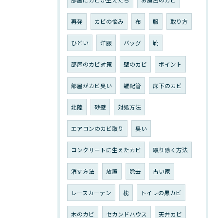
部屋にカビが生えたら
お風呂のカビ
再発
カビの悩み
布
服
取り方
ひどい
洋服
バッグ
靴
部屋のカビ対策
壁のカビ
ポイント
部屋がカビ臭い
雑配管
床下のカビ
北陸
砂壁
対処方法
エアコンのカビ取り
臭い
コンクリートに生えたカビ
取り除く方法
消す方法
放置
除去
古い家
レースカーテン
枕
トイレの黒カビ
木のカビ
セカンドハウス
天井カビ