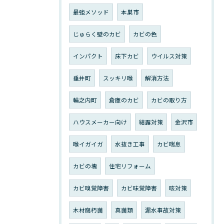
最強メソッド
本巣市
じゅらく壁のカビ
カビの色
インパクト
床下カビ
ウイルス対策
垂井町
スッキリ喉
解消方法
輪之内町
倉庫のカビ
カビの取り方
ハウスメーカー向け
結露対策
金沢市
喉イガイガ
水抜き工事
カビ喘息
カビの塊
住宅リフォーム
カビ嗅覚障害
カビ味覚障害
咳対策
木材腐朽菌
真菌類
漏水事故対策