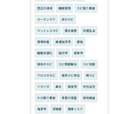
窓辺の清潔
睡眠環境
カビ取り業者
カーテンケア
床のカビ
マットレスカビ
漏水被害
快適生活
環境改善
美濃加茂市
最強
睡眠快適化
稲沢市
恵那市
寝具のカビ
カビ問題解決
カビ地獄
クロスのカビ
寝具カビ除去
喉カビ
イガイガ
鼻水
瑞浪市
中古住宅
かび取り業者
真夏の寝室
現地調査
海津市
漆喰壁
健康リスク