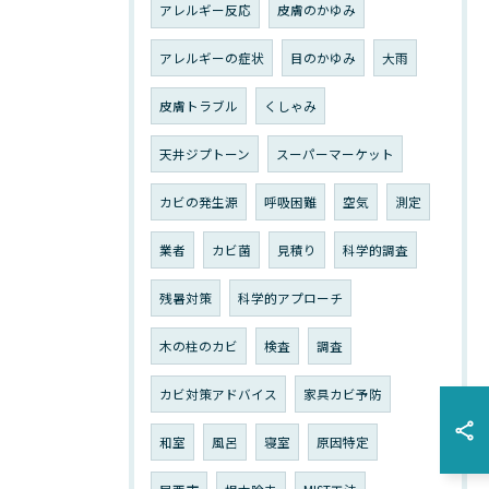
アレルギー反応
皮膚のかゆみ
アレルギーの症状
目のかゆみ
大雨
皮膚トラブル
くしゃみ
天井ジプトーン
スーパーマーケット
カビの発生源
呼吸困難
空気
測定
業者
カビ菌
見積り
科学的調査
残暑対策
科学的アプローチ
木の柱のカビ
検査
調査
カビ対策アドバイス
家具カビ予防
和室
風呂
寝室
原因特定