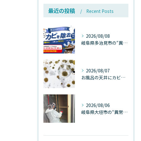
最近の投稿
Recent Posts
2026/08/08
岐阜県多治見市の“異常な高温”が建物内部を破壊する──深層カビが急増する危険な温度差の正体
2026/08/07
お風呂の天井にカビが生えたら要注意！2026年8月の猛暑・高湿度で急増する浴室カビの原因と正しい対策
2026/08/06
岐阜県大垣市の“異常に高い気温”が建物内部を腐らせる──深層カビが爆発的に増える本当の理由