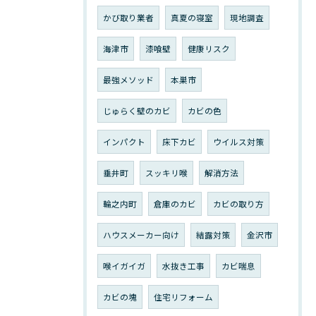
かび取り業者
真夏の寝室
現地調査
海津市
漆喰壁
健康リスク
最強メソッド
本巣市
じゅらく壁のカビ
カビの色
インパクト
床下カビ
ウイルス対策
垂井町
スッキリ喉
解消方法
輪之内町
倉庫のカビ
カビの取り方
ハウスメーカー向け
結露対策
金沢市
喉イガイガ
水抜き工事
カビ喘息
カビの塊
住宅リフォーム