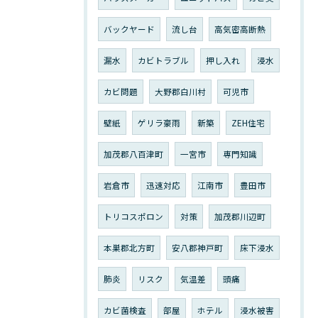
バックヤード
流し台
高気密高断熱
漏水
カビトラブル
押し入れ
浸水
カビ問題
大野郡白川村
可児市
壁紙
ゲリラ豪雨
新築
ZEH住宅
加茂郡八百津町
一宮市
専門知識
岩倉市
迅速対応
江南市
豊田市
トリコスポロン
対策
加茂郡川辺町
本巣郡北方町
安八郡神戸町
床下浸水
肺炎
リスク
気温差
頭痛
カビ菌検査
部屋
ホテル
浸水被害