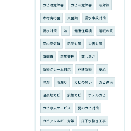
カビ嗅覚障害
カビ味覚障害
咳対策
木材腐朽菌
真菌類
漏水事故対策
漏水対策
咳
健康住環境
睡眠の質
室内空気質
防災対策
災害対策
南砺市
湿度管理
蒸し暑さ
新築クレーム対応
戸建新築
安心
除湿
雨漏り
カビの臭い
カビ退治
温泉地カビ
旅館カビ
ホテルカビ
カビ除去サービス
夏のカビ対策
カビアレルギー対策
床下水抜き工事