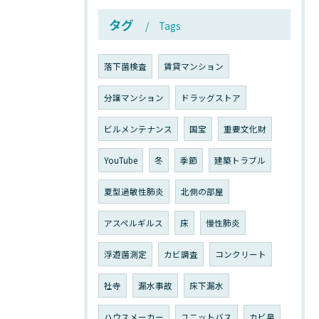
タグ
Tags
落下菌検査
賃貸マンション
分譲マンション
ドラッグストア
ビルメンテナンス
国宝
重要文化財
YouTube
冬
季節
建築トラブル
夏型過敏性肺炎
北側の部屋
アスペルギルス
床
慢性肺炎
浮遊菌測定
カビ調査
コンクリート
社寺
漏水事故
床下漏水
ハウスメーカー
ユニットバス
カビ臭