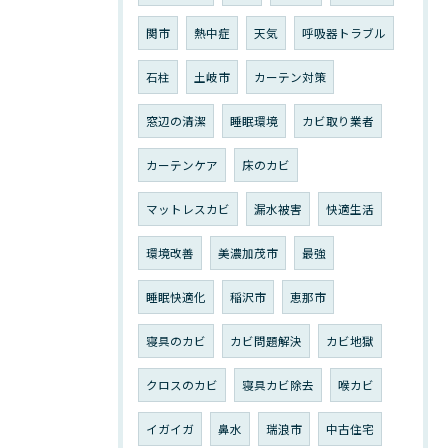
関市
熱中症
天気
呼吸器トラブル
石柱
土岐市
カーテン対策
窓辺の清潔
睡眠環境
カビ取り業者
カーテンケア
床のカビ
マットレスカビ
漏水被害
快適生活
環境改善
美濃加茂市
最強
睡眠快適化
稲沢市
恵那市
寝具のカビ
カビ問題解決
カビ地獄
クロスのカビ
寝具カビ除去
喉カビ
イガイガ
鼻水
瑞浪市
中古住宅