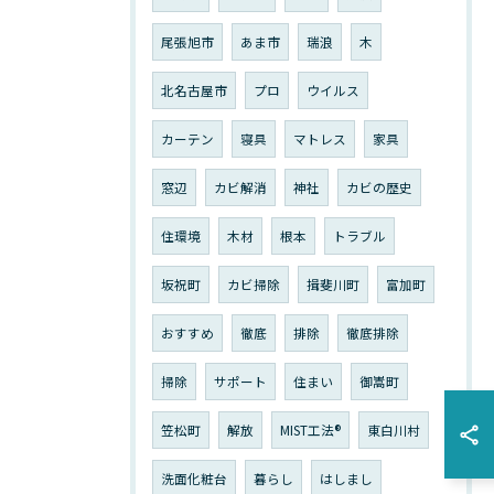
尾張旭市
あま市
瑞浪
木
北名古屋市
プロ
ウイルス
カーテン
寝具
マトレス
家具
窓辺
カビ解消
神社
カビの歴史
住環境
木材
根本
トラブル
坂祝町
カビ掃除
揖斐川町
富加町
おすすめ
徹底
排除
徹底排除
掃除
サポート
住まい
御嵩町
笠松町
解放
MIST工法®︎
東白川村
洗面化粧台
暮らし
はしまし