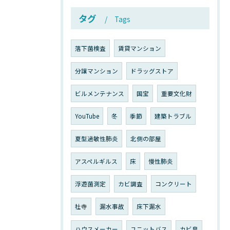
タグ
Tags
落下菌検査
賃貸マンション
分譲マンション
ドラッグストア
ビルメンテナンス
国宝
重要文化財
YouTube
冬
季節
建築トラブル
夏型過敏性肺炎
北側の部屋
アスペルギルス
床
慢性肺炎
浮遊菌測定
カビ調査
コンクリート
社寺
漏水事故
床下漏水
ハウスメーカー
ユニットバス
カビ臭