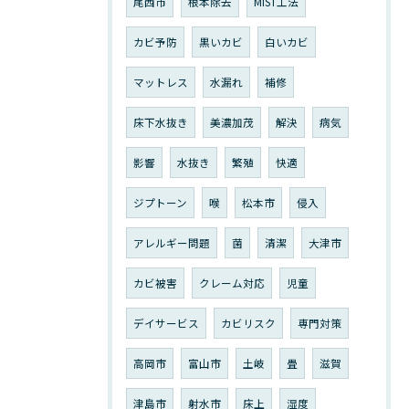
尾西市
根本除去
MIST工法
カビ予防
黒いカビ
白いカビ
マットレス
水漏れ
補修
床下水抜き
美濃加茂
解決
病気
影響
水抜き
繁殖
快適
ジプトーン
喉
松本市
侵入
アレルギー問題
菌
清潔
大津市
カビ被害
クレーム対応
児童
デイサービス
カビリスク
専門対策
高岡市
富山市
土岐
畳
滋賀
津島市
射水市
床上
湿度