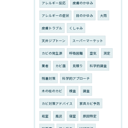
アレルギー反応
皮膚のかゆみ
アレルギーの症状
目のかゆみ
大雨
皮膚トラブル
くしゃみ
天井ジプトーン
スーパーマーケット
カビの発生源
呼吸困難
空気
測定
業者
カビ菌
見積り
科学的調査
残暑対策
科学的アプローチ
木の柱のカビ
検査
調査
カビ対策アドバイス
家具カビ予防
和室
風呂
寝室
原因特定