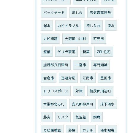
バックヤード
流し台
高気密高断熱
漏水
カビトラブル
押し入れ
浸水
カビ問題
大野郡白川村
可児市
壁紙
ゲリラ豪雨
新築
ZEH住宅
加茂郡八百津町
一宮市
専門知識
岩倉市
迅速対応
江南市
豊田市
トリコスポロン
対策
加茂郡川辺町
本巣郡北方町
安八郡神戸町
床下浸水
肺炎
リスク
気温差
頭痛
カビ菌検査
部屋
ホテル
浸水被害