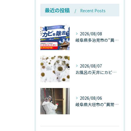
最近の投稿
Recent Posts
2026/08/08
岐阜県多治見市の“異常な高温”が建物内部を破壊する──深層カビが急増する危険な温度差の正体
2026/08/07
お風呂の天井にカビが生えたら要注意！2026年8月の猛暑・高湿度で急増する浴室カビの原因と正しい対策
2026/08/06
岐阜県大垣市の“異常に高い気温”が建物内部を腐らせる──深層カビが爆発的に増える本当の理由