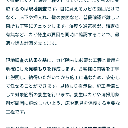
で徹底したカビ除去工程を行っています。まず初めに実
施するのは
現地調査
です。目に見えるカビの範囲だけで
なく、床下や押入れ、壁の表面など、普段確認が難しい
箇所も丁寧にチェックします。湿度や通気状況、結露の
有無など、カビ発生の要因も同時に確認することで、最
適な除去計画を立てます。
現地調査の結果を基に、カビ除去に必要な
工程
と費用を
明確にした
見積もり
を作成します。お客様に内容を丁寧
に説明し、納得いただいてから施工に進むため、安心し
て任せることができます。見積もり提示後、施工準備と
して対象箇所の養生を行います。養生はカビや清掃用薬
剤が周囲に飛散しないよう、床や家具を保護する重要な
工程です。