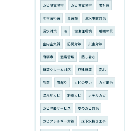
カビ嗅覚障害
カビ味覚障害
咳対策
木材腐朽菌
真菌類
漏水事故対策
漏水対策
咳
健康住環境
睡眠の質
室内空気質
防災対策
災害対策
南砺市
湿度管理
蒸し暑さ
新築クレーム対応
戸建新築
安心
除湿
雨漏り
カビの臭い
カビ退治
温泉地カビ
旅館カビ
ホテルカビ
カビ除去サービス
夏のカビ対策
カビアレルギー対策
床下水抜き工事