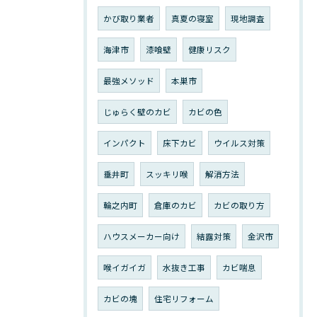
かび取り業者
真夏の寝室
現地調査
海津市
漆喰壁
健康リスク
最強メソッド
本巣市
じゅらく壁のカビ
カビの色
インパクト
床下カビ
ウイルス対策
垂井町
スッキリ喉
解消方法
輪之内町
倉庫のカビ
カビの取り方
ハウスメーカー向け
結露対策
金沢市
喉イガイガ
水抜き工事
カビ喘息
カビの塊
住宅リフォーム