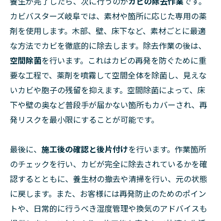
養生が完了したら、次に行うのが
カビの除去作業
です。
カビバスターズ岐阜では、素材や箇所に応じた専用の薬
剤を使用します。木部、壁、床下など、素材ごとに最適
な方法でカビを徹底的に除去します。除去作業の後は、
空間除菌
を行います。これはカビの再発を防ぐために重
要な工程で、薬剤を噴霧して空間全体を除菌し、見えな
いカビや胞子の残留を抑えます。空間除菌によって、床
下や壁の奥など普段手が届かない箇所もカバーされ、再
発リスクを最小限にすることが可能です。
最後に、
施工後の確認と後片付け
を行います。作業箇所
のチェックを行い、カビが完全に除去されているかを確
認するとともに、養生材の撤去や清掃を行い、元の状態
に戻します。また、お客様には再発防止のためのポイン
トや、日常的に行うべき湿度管理や換気のアドバイスも