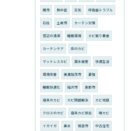
関市
熱中症
天気
呼吸器トラブル
石柱
土岐市
カーテン対策
窓辺の清潔
睡眠環境
カビ取り業者
カーテンケア
床のカビ
マットレスカビ
漏水被害
快適生活
環境改善
美濃加茂市
最強
睡眠快適化
稲沢市
恵那市
寝具のカビ
カビ問題解決
カビ地獄
クロスのカビ
寝具カビ除去
喉カビ
イガイガ
鼻水
瑞浪市
中古住宅