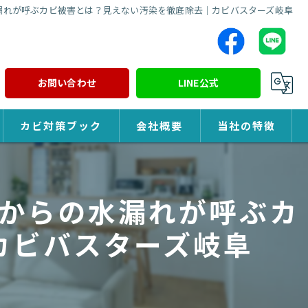
漏れが呼ぶカビ被害とは？見えない汚染を徹底除去｜カビバスターズ岐阜
お問い合わせ
LINE公式
カビ対策ブック
会社概要
当社の特徴
カビ対策
からの水漏れが呼ぶカ
除カビ
カビバスターズ岐阜
防カビ
カビ