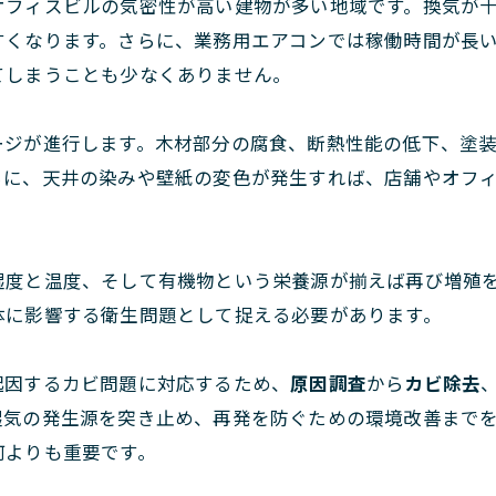
オフィスビルの気密性が高い建物が多い地域です。換気が
すくなります。さらに、業務用エアコンでは稼働時間が長
てしまうことも少なくありません。
ージが進行します。木材部分の腐食、断熱性能の低下、塗
らに、天井の染みや壁紙の変色が発生すれば、店舗やオフ
湿度と温度、そして有機物という栄養源が揃えば再び増殖
体に影響する衛生問題として捉える必要があります。
起因するカビ問題に対応するため、
原因調査
から
カビ除去
湿気の発生源を突き止め、再発を防ぐための環境改善まで
何よりも重要です。