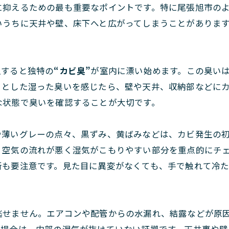
に抑えるための最も重要なポイントです。特に尾張旭市の
いうちに天井や壁、床下へと広がってしまうことがありま
生すると独特の
“カビ臭”
が室内に漂い始めます。この臭い
ッとした湿った臭いを感じたら、壁や天井、収納部などに
な状態で臭いを確認することが大切です。
や薄いグレーの点々、黒ずみ、黄ばみなどは、カビ発生の
、空気の流れが悪く湿気がこもりやすい部分を重点的にチ
所も要注意です。見た目に異変がなくても、手で触れて冷
逃せません。エアコンや配管からの水漏れ、結露などが原
る場合は、内部の湿気が抜けていない証拠です。天井裏や壁