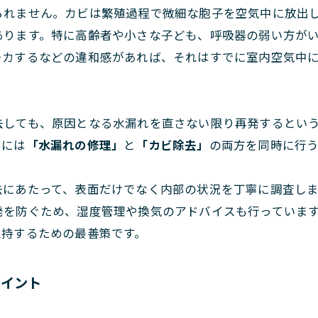
られません。カビは繁殖過程で微細な胞子を空気中に放出
あります。特に高齢者や小さな子ども、呼吸器の弱い方が
チカするなどの違和感があれば、それはすでに室内空気中
去しても、原因となる水漏れを直さない限り再発するとい
めには
「水漏れの修理」
と
「カビ除去」
の両方を同時に行
去にあたって、表面だけでなく内部の状況を丁寧に調査し
発を防ぐため、湿度管理や換気のアドバイスも行っていま
維持するための最善策です。
ポイント