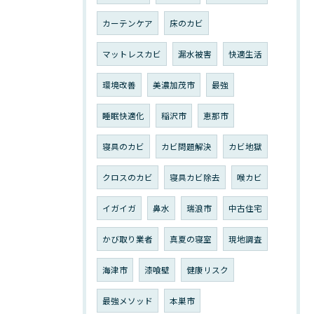
カーテンケア
床のカビ
マットレスカビ
漏水被害
快適生活
環境改善
美濃加茂市
最強
睡眠快適化
稲沢市
恵那市
寝具のカビ
カビ問題解決
カビ地獄
クロスのカビ
寝具カビ除去
喉カビ
イガイガ
鼻水
瑞浪市
中古住宅
かび取り業者
真夏の寝室
現地調査
海津市
漆喰壁
健康リスク
最強メソッド
本巣市