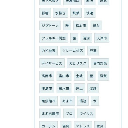
床下水抜き
美濃加茂
解決
病気
影響
水抜き
繁殖
快適
ジプトーン
喉
松本市
侵入
アレルギー問題
菌
清潔
大津市
カビ被害
クレーム対応
児童
デイサービス
カビリスク
専門対策
高岡市
富山市
土岐
畳
滋賀
津島市
射水市
床上
湿度
尾張旭市
あま市
瑞浪
木
北名古屋市
プロ
ウイルス
カーテン
寝具
マトレス
家具