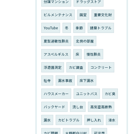
分譲マンション
ドラッグストア
ビルメンテナンス
国宝
重要文化財
YouTube
冬
季節
建築トラブル
夏型過敏性肺炎
北側の部屋
アスペルギルス
床
慢性肺炎
浮遊菌測定
カビ調査
コンクリート
社寺
漏水事故
床下漏水
ハウスメーカー
ユニットバス
カビ臭
バックヤード
流し台
高気密高断熱
漏水
カビトラブル
押し入れ
浸水
カビ問題
大野郡白川村
可児市