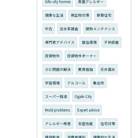
Gifu city homes
真菌アレルギー
健康な生活
微生物対策
新築住宅
中古
含水率調査
建物メンテナンス
専門家アドバイス
居住環境
子供部屋
投資物件
投資物件オーナー
カビ問題の解決
教育施設
天井漏水
学習環境
アルコール
集会所
スーパー銭湯
Ogaki City
Mold problems
Expert advice
アレルギー疾患
気密性能
住宅対策
建設監査
消費者権利
健康的な生活