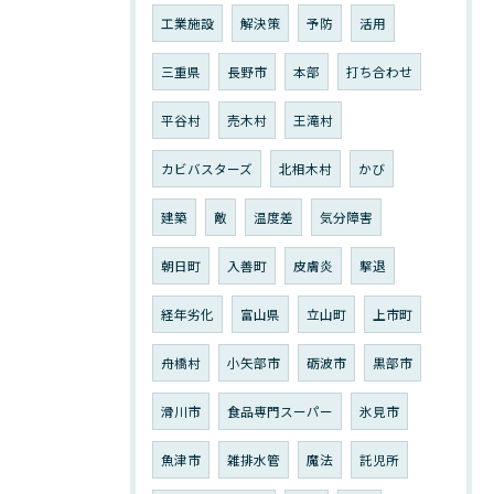
工業施設
解決策
予防
活用
三重県
長野市
本部
打ち合わせ
平谷村
売木村
王滝村
カビバスターズ
北相木村
かび
建築
敵
温度差
気分障害
朝日町
入善町
皮膚炎
撃退
経年劣化
富山県
立山町
上市町
舟橋村
小矢部市
砺波市
黒部市
滑川市
食品専門スーパー
氷見市
魚津市
雑排水管
魔法
託児所