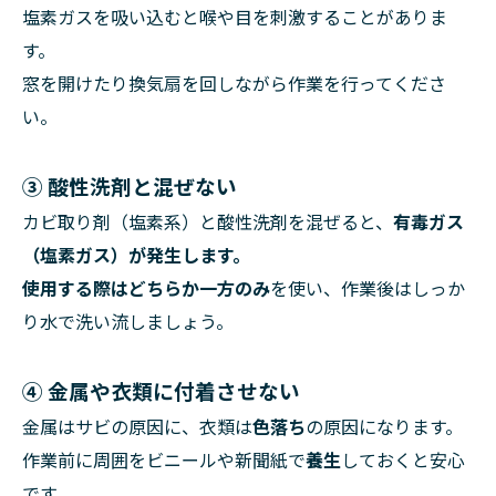
塩素ガスを吸い込むと喉や目を刺激することがありま
す。
窓を開けたり換気扇を回しながら作業を行ってくださ
い。
③ 酸性洗剤と混ぜない
カビ取り剤（塩素系）と酸性洗剤を混ぜると、
有毒ガス
（塩素ガス）
が発生します。
使用する際は
どちらか一方のみ
を使い、作業後はしっか
り水で洗い流しましょう。
④ 金属や衣類に付着させない
金属はサビの原因に、衣類は
色落ち
の原因になります。
作業前に周囲をビニールや新聞紙で
養生
しておくと安心
です。