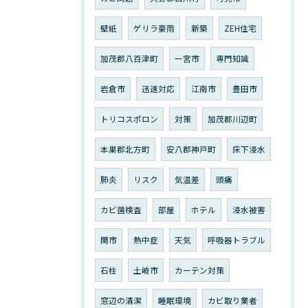
壁紙
ゲリラ豪雨
新築
ZEH住宅
加茂郡八百津町
一宮市
専門知識
岩倉市
迅速対応
江南市
豊田市
トリコスポロン
対策
加茂郡川辺町
本巣郡北方町
安八郡神戸町
床下浸水
肺炎
リスク
気温差
頭痛
カビ菌検査
部屋
ホテル
浸水被害
関市
熱中症
天気
呼吸器トラブル
石柱
土岐市
カーテン対策
窓辺の清潔
睡眠環境
カビ取り業者