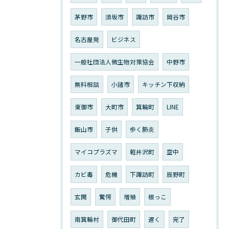
茅野市
須坂市
諏訪市
岡谷市
名古屋発
ビジネス
一般社団法人微生物対策協会
中野市
無料相談
小諸市
キッチン下収納
東御市
大町市
箕輪町
LINE
飯山市
子供
歩く肺炎
マイコプラズマ
軽井沢町
空中
カビ毒
危機
下諏訪町
辰野町
玄関
驚愕
増殖
根っこ
南箕輪村
御代田町
遅く
完了