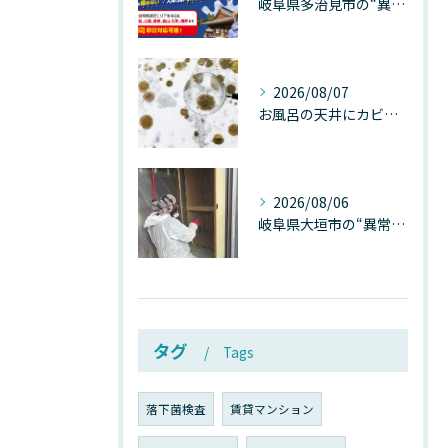
岐阜県多治見市の“異常な高温”が建物内部を破壊する──深層カビが急増する危険な温度差の正体
2026/08/07
お風呂の天井にカビが生えたら要注意！2026年8月の猛暑・高湿度で急増する浴室カビの原因と正しい対策
2026/08/06
岐阜県大垣市の“異常に高い気温”が建物内部を腐らせる──深層カビが爆発的に増える本当の理由
タグ
Tags
落下菌検査
賃貸マンション