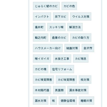
じゅらく壁のカビ
カビの色
インパクト
床下カビ
ウイルス対策
垂井町
スッキリ喉
解消方法
輪之内町
倉庫のカビ
カビの取り方
ハウスメーカー向け
結露対策
金沢市
喉イガイガ
水抜き工事
カビ喘息
カビの塊
住宅リフォーム
カビ嗅覚障害
カビ味覚障害
咳対策
木材腐朽菌
真菌類
漏水事故対策
漏水対策
咳
健康住環境
睡眠の質