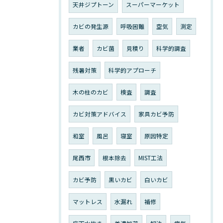
天井ジプトーン
スーパーマーケット
カビの発生源
呼吸困難
空気
測定
業者
カビ菌
見積り
科学的調査
残暑対策
科学的アプローチ
木の柱のカビ
検査
調査
カビ対策アドバイス
家具カビ予防
和室
風呂
寝室
原因特定
尾西市
根本除去
MIST工法
カビ予防
黒いカビ
白いカビ
マットレス
水漏れ
補修