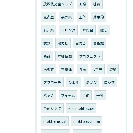
放課後児童クラブ
工場
社員
更衣室
長野県
正体
効果的
石川県
リビング
お風呂
癒し
武器
黒カビ
白カビ
美術館
名品
神社仏閣
プロジェクト
菌検査
重要性
真菌
1年中
環境
アプローチ
ひよう
黒かび
白かび
バック
アイテム
収納
一掃
台所シンク
Gifu mold issues
mold removal
mold prevention