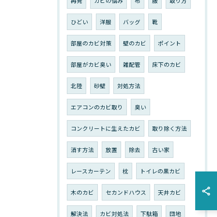
再発
カビの悩み
布
服
取り方
ひどい
洋服
バッグ
靴
部屋のカビ対策
壁のカビ
ポイント
部屋がカビ臭い
雑配管
床下のカビ
北陸
砂壁
対処方法
エアコンのカビ取り
臭い
コンクリートに生えたカビ
取り除く方法
消す方法
放置
除去
古い家
レースカーテン
枕
トイレの黒カビ
木のカビ
セカンドハウス
天井カビ
解決法
カビ対処法
下駄箱
団地