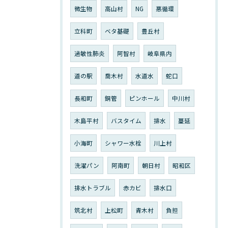
微生物
高山村
NG
悪循環
立科町
ベタ基礎
豊丘村
過敏性肺炎
阿智村
岐阜県内
道の駅
喬木村
水道水
蛇口
長和町
銅管
ピンホール
中川村
木島平村
バスタイム
排水
蔓延
小海町
シャワー水栓
川上村
洗濯パン
阿南町
朝日村
昭和区
排水トラブル
赤カビ
排水口
筑北村
上松町
青木村
負担