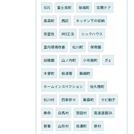
SOS
富士見町
坂城町
玄関ドア
高森町
西区
キッチン下の収納
気密性
MIS工法
シックハウス
室内環境改善
松川町
保育園
幼稚園
山ノ内町
小布施町
ぎょ
木曾町
給湯管
飯綱町
ホームインスペクション
佐久穂町
松川村
四季折々
飯島町
カビ胞子
寿命
白馬村
宮田村
高速道路SA
新春
山形村
信濃町
原村