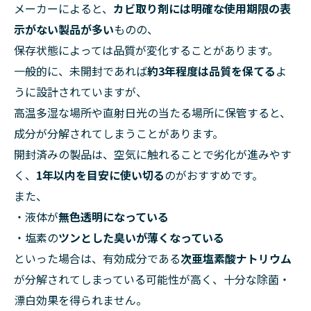
メーカーによると、
カビ取り剤には明確な使用期限の表
示がない製品が多い
ものの、
保存状態によっては品質が変化することがあります。
一般的に、未開封であれば
約3年程度は品質を保てる
よ
うに設計されていますが、
高温多湿な場所や直射日光の当たる場所に保管すると、
成分が分解されてしまうことがあります。
開封済みの製品は、空気に触れることで劣化が進みやす
く、
1年以内を目安に使い切る
のがおすすめです。
また、
・液体が
無色透明になっている
・塩素の
ツンとした臭いが薄くなっている
といった場合は、有効成分である
次亜塩素酸ナトリウム
が分解されてしまっている可能性が高く、十分な除菌・
漂白効果を得られません。