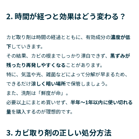
2. 時間が経つと効果はどう変わる？
カビ取り剤は時間の経過とともに、有効成分の
濃度が低
下
していきます。
その結果、カビの根までしっかり漂白できず、
黒ずみが
残ったり再発しやすくなる
ことがあります。
特に、気温や光、雑菌などによって分解が早まるため、
できるだけ
涼しく暗い場所
で保管しましょう。
また、洗剤は「鮮度が命」。
必要以上にまとめ買いせず、
半年〜1年以内に使い切れる
量
を購入するのが理想的です。
3. カビ取り剤の正しい処分方法