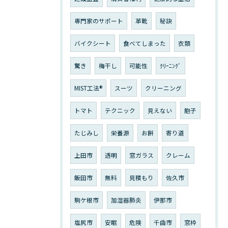
専門家のサポート
革靴
秘訣
バイクシート
食べてしまった
衣類
驚き
梅干し
可能性
ｸﾘｰﾆﾝｸﾞ
MIST工法®
スーツ
クリーニング
トマト
テクニック
見えない
胞子
たじみし
栄養源
お餅
寄り道
上田市
透明
窓ガラス
クレーム
飯田市
無料
見積もり
佐久市
駒ケ根市
加湿器肺炎
伊那市
塩尻市
安眠
危険
千曲市
窓枠