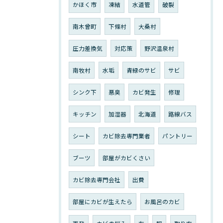
かほく市
凍結
水道管
破裂
南木曾町
下條村
大桑村
圧力差換気
対応策
野沢温泉村
南牧村
水垢
青緑のサビ
サビ
シンク下
悪臭
カビ発生
修理
キッチン
加湿器
北海道
路線バス
シート
カビ除去専門業者
パントリー
ブーツ
部屋がカビくさい
カビ除去専門会社
出費
部屋にカビが生えたら
お風呂のカビ