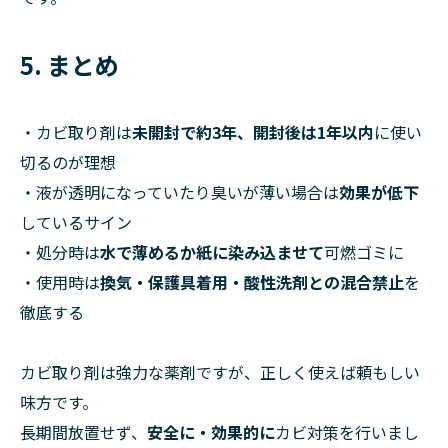
5. まとめ
・カビ取り剤は
未開封で約3年、開封後は1年以内
に使い
切るのが理想
・液が透明になっていたり臭いが薄い場合は
効果が低下
しているサイン
・処分時は
水で薄めるか紙に染み込ませて
可燃ゴミに
・使用時は
換気・保護具着用・酸性洗剤との混合禁止
を
徹底する
カビ取り剤は強力な薬剤ですが、正しく使えば頼もしい
味方です。
長期間放置せず、
安全に・効果的に
カビ対策を行いまし