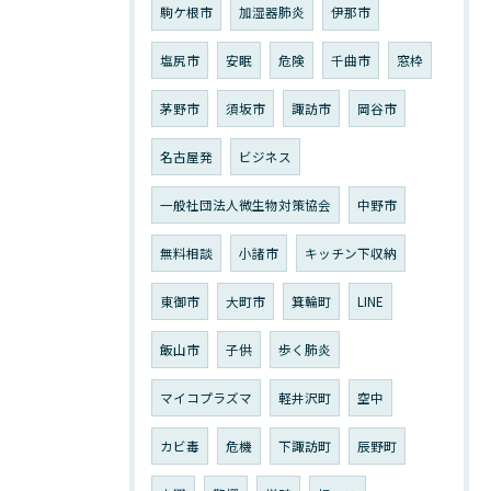
駒ケ根市
加湿器肺炎
伊那市
塩尻市
安眠
危険
千曲市
窓枠
茅野市
須坂市
諏訪市
岡谷市
名古屋発
ビジネス
一般社団法人微生物対策協会
中野市
無料相談
小諸市
キッチン下収納
東御市
大町市
箕輪町
LINE
飯山市
子供
歩く肺炎
マイコプラズマ
軽井沢町
空中
カビ毒
危機
下諏訪町
辰野町