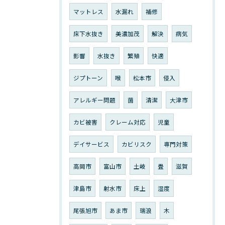
マットレス
水漏れ
補修
床下水抜き
美濃加茂
解決
病気
影響
水抜き
繁殖
快適
ジプトーン
喉
松本市
侵入
アレルギー問題
菌
清潔
大津市
カビ被害
クレーム対応
児童
デイサービス
カビリスク
専門対策
高岡市
富山市
土岐
畳
滋賀
津島市
射水市
床上
湿度
尾張旭市
あま市
瑞浪
木