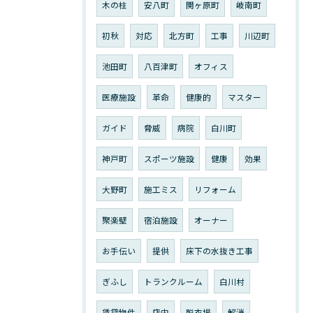
木の柱
安八町
関ヶ原町
岐南町
初秋
対応
北方町
工事
川辺町
池田町
八百津町
オフィス
医療施設
革命
健康的
マスター
ガイド
脅威
病院
白川町
神戸町
スポーツ施設
健康
効果
大野町
施工ミス
リフォーム
聚楽壁
宿泊施設
オーナー
お手伝い
提供
床下の水抜き工事
ぎふし
トランクルーム
白川村
賃貸物件
店内
脱衣場
解消