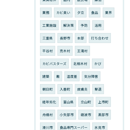
業務
カビ臭い
夕立
食品
業界
工業施設
解決策
予防
活用
三重県
長野市
本部
打ち合わせ
平谷村
売木村
王滝村
カビバスターズ
北相木村
かび
建築
敵
温度差
気分障害
朝日町
入善町
皮膚炎
撃退
経年劣化
富山県
立山町
上市町
舟橋村
小矢部市
砺波市
黒部市
滑川市
食品専門スーパー
氷見市