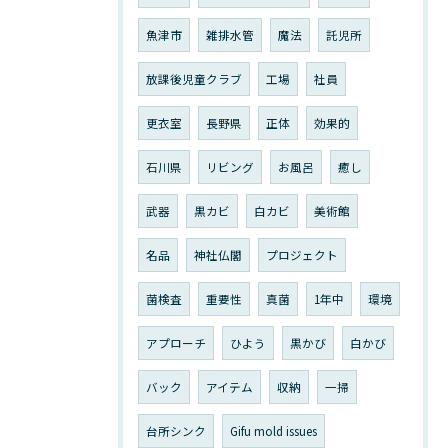
魚津市
雑排水管
魔法
託児所
放課後児童クラブ
工場
社員
更衣室
長野県
正体
効果的
石川県
リビング
お風呂
癒し
武器
黒カビ
白カビ
美術館
名品
神社仏閣
プロジェクト
菌検査
重要性
真菌
1年中
環境
アプローチ
ひよう
黒かび
白かび
バック
アイテム
収納
一掃
台所シンク
Gifu mold issues