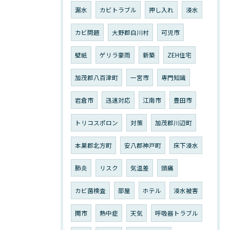
漏水
カビトラブル
押し入れ
浸水
カビ問題
大野郡白川村
可児市
壁紙
ゲリラ豪雨
新築
ZEH住宅
加茂郡八百津町
一宮市
専門知識
岩倉市
迅速対応
江南市
豊田市
トリコスポロン
対策
加茂郡川辺町
本巣郡北方町
安八郡神戸町
床下浸水
肺炎
リスク
気温差
頭痛
カビ菌検査
部屋
ホテル
浸水被害
関市
熱中症
天気
呼吸器トラブル