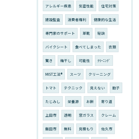
アレルギー疾患
気密性能
住宅対策
建設監査
消費者権利
健康的な生活
専門家のサポート
革靴
秘訣
バイクシート
食べてしまった
衣類
驚き
梅干し
可能性
ｸﾘｰﾆﾝｸﾞ
MIST工法®
スーツ
クリーニング
トマト
テクニック
見えない
胞子
たじみし
栄養源
お餅
寄り道
上田市
透明
窓ガラス
クレーム
飯田市
無料
見積もり
佐久市