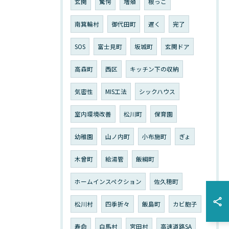
玄関
驚愕
増殖
根っこ
南箕輪村
御代田町
遅く
完了
SOS
富士見町
坂城町
玄関ドア
高森町
西区
キッチン下の収納
気密性
MIS工法
シックハウス
室内環境改善
松川町
保育園
幼稚園
山ノ内町
小布施町
ぎょ
木曾町
給湯管
飯綱町
ホームインスペクション
佐久穂町
松川村
四季折々
飯島町
カビ胞子
寿命
白馬村
宮田村
高速道路SA