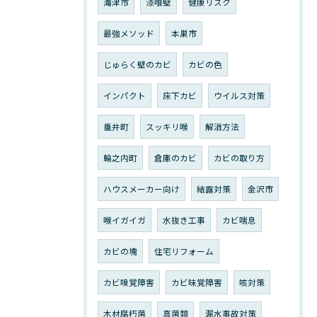
海津市
漆喰壁
健康リスク
最強メソッド
本巣市
じゅらく壁のカビ
カビの色
インパクト
床下カビ
ウイルス対策
垂井町
スッキリ喉
解消方法
輪之内町
倉庫のカビ
カビの取り方
ハウスメーカー向け
結露対策
金沢市
喉イガイガ
水抜き工事
カビ喘息
カビの塊
住宅リフォーム
カビ嗅覚障害
カビ味覚障害
咳対策
木材腐朽菌
真菌類
漏水事故対策