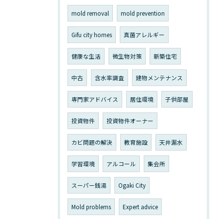
mold removal
mold prevention
Gifu city homes
真菌アレルギー
健康な生活
微生物対策
新築住宅
中古
含水率調査
建物メンテナンス
専門家アドバイス
居住環境
子供部屋
投資物件
投資物件オーナー
カビ問題の解決
教育施設
天井漏水
学習環境
アルコール
集会所
スーパー銭湯
Ogaki City
Mold problems
Expert advice