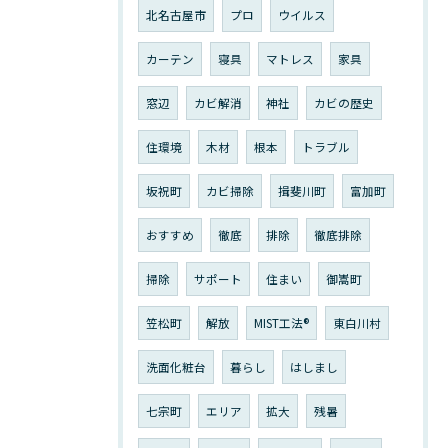
北名古屋市
プロ
ウイルス
カーテン
寝具
マトレス
家具
窓辺
カビ解消
神社
カビの歴史
住環境
木材
根本
トラブル
坂祝町
カビ掃除
揖斐川町
富加町
おすすめ
徹底
排除
徹底排除
掃除
サポート
住まい
御嵩町
笠松町
解放
MIST工法®︎
東白川村
洗面化粧台
暮らし
はしまし
七宗町
エリア
拡大
残暑