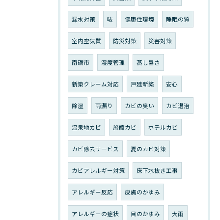
漏水対策
咳
健康住環境
睡眠の質
室内空気質
防災対策
災害対策
南砺市
湿度管理
蒸し暑さ
新築クレーム対応
戸建新築
安心
除湿
雨漏り
カビの臭い
カビ退治
温泉地カビ
旅館カビ
ホテルカビ
カビ除去サービス
夏のカビ対策
カビアレルギー対策
床下水抜き工事
アレルギー反応
皮膚のかゆみ
アレルギーの症状
目のかゆみ
大雨