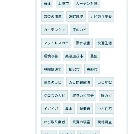
石柱
土岐市
カーテン対策
窓辺の清潔
睡眠環境
カビ取り業者
カーテンケア
床のカビ
マットレスカビ
漏水被害
快適生活
環境改善
美濃加茂市
最強
睡眠快適化
稲沢市
恵那市
寝具のカビ
カビ問題解決
カビ地獄
クロスのカビ
寝具カビ除去
喉カビ
イガイガ
鼻水
瑞浪市
中古住宅
かび取り業者
真夏の寝室
現地調査