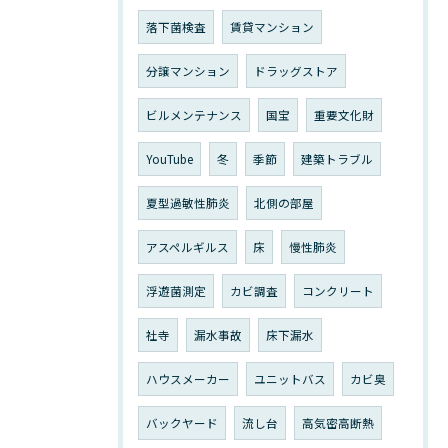
落下菌検査
賃貸マンション
分譲マンション
ドラッグストア
ビルメンテナンス
国宝
重要文化財
YouTube
冬
季節
建築トラブル
夏型過敏性肺炎
北側の部屋
アスペルギルス
床
慢性肺炎
浮遊菌測定
カビ調査
コンクリート
社寺
漏水事故
床下漏水
ハウスメーカー
ユニットバス
カビ臭
バックヤード
流し台
高気密高断熱