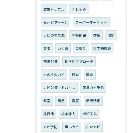
皮膚トラブル
くしゃみ
天井ジプトーン
スーパーマーケット
カビの発生源
呼吸困難
空気
測定
業者
カビ菌
見積り
科学的調査
残暑対策
科学的アプローチ
木の柱のカビ
検査
調査
カビ対策アドバイス
家具カビ予防
和室
風呂
寝室
原因特定
尾西市
根本除去
MIST工法
カビ予防
黒いカビ
白いカビ