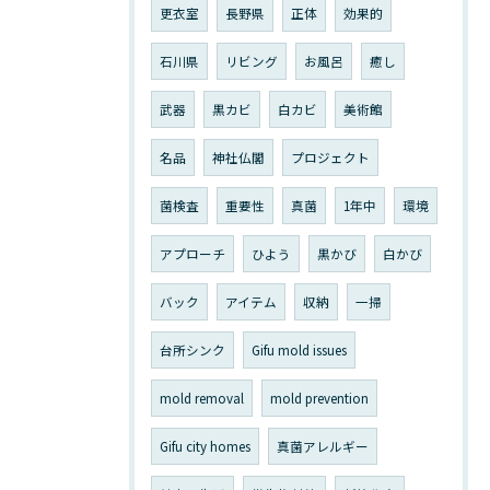
更衣室
長野県
正体
効果的
石川県
リビング
お風呂
癒し
武器
黒カビ
白カビ
美術館
名品
神社仏閣
プロジェクト
菌検査
重要性
真菌
1年中
環境
アプローチ
ひよう
黒かび
白かび
バック
アイテム
収納
一掃
台所シンク
Gifu mold issues
mold removal
mold prevention
Gifu city homes
真菌アレルギー