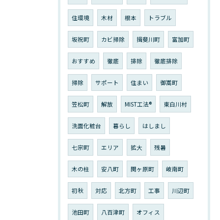
住環境
木材
根本
トラブル
坂祝町
カビ掃除
揖斐川町
富加町
おすすめ
徹底
排除
徹底排除
掃除
サポート
住まい
御嵩町
笠松町
解放
MIST工法®︎
東白川村
洗面化粧台
暮らし
はしまし
七宗町
エリア
拡大
残暑
木の柱
安八町
関ヶ原町
岐南町
初秋
対応
北方町
工事
川辺町
池田町
八百津町
オフィス