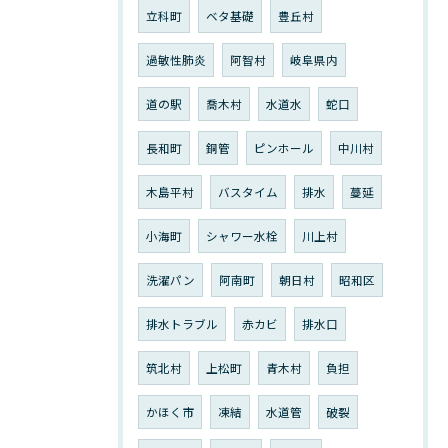
立科町
ベタ基礎
豊丘村
過敏性肺炎
阿智村
岐阜県内
道の駅
喬木村
水道水
蛇口
長和町
銅管
ピンホール
中川村
木島平村
バスタイム
排水
蔓延
小海町
シャワー水栓
川上村
洗濯パン
阿南町
朝日村
昭和区
排水トラブル
赤カビ
排水口
筑北村
上松町
青木村
負担
かほく市
凍結
水道管
破裂