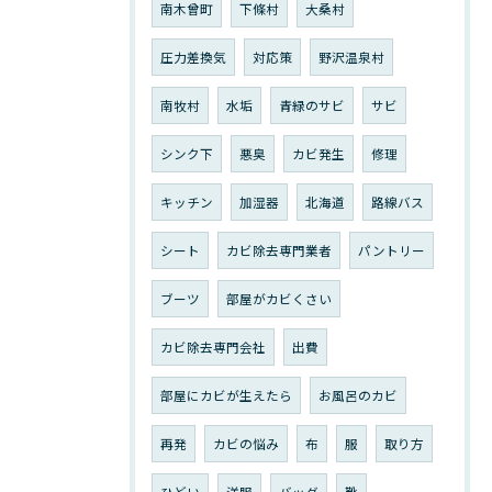
南木曾町
下條村
大桑村
圧力差換気
対応策
野沢温泉村
南牧村
水垢
青緑のサビ
サビ
シンク下
悪臭
カビ発生
修理
キッチン
加湿器
北海道
路線バス
シート
カビ除去専門業者
パントリー
ブーツ
部屋がカビくさい
カビ除去専門会社
出費
部屋にカビが生えたら
お風呂のカビ
再発
カビの悩み
布
服
取り方