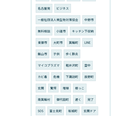
名古屋発
ビジネス
一般社団法人微生物対策協会
中野市
無料相談
小諸市
キッチン下収納
東御市
大町市
箕輪町
LINE
飯山市
子供
歩く肺炎
マイコプラズマ
軽井沢町
空中
カビ毒
危機
下諏訪町
辰野町
玄関
驚愕
増殖
根っこ
南箕輪村
御代田町
遅く
完了
SOS
富士見町
坂城町
玄関ドア