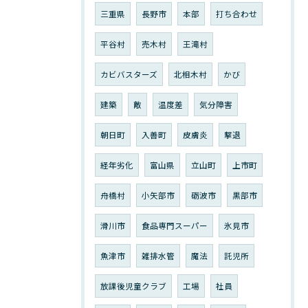
三重県
長野市
本部
打ち合わせ
平谷村
売木村
王滝村
カビバスターズ
北相木村
かび
建築
敵
温度差
気分障害
朝日町
入善町
皮膚炎
撃退
経年劣化
富山県
立山町
上市町
舟橋村
小矢部市
砺波市
黒部市
滑川市
食品専門スーパー
氷見市
魚津市
雑排水管
魔法
託児所
放課後児童クラブ
工場
社員