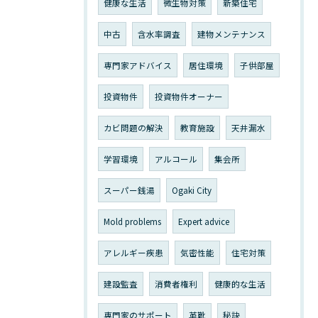
健康な生活
微生物対策
新築住宅
中古
含水率調査
建物メンテナンス
専門家アドバイス
居住環境
子供部屋
投資物件
投資物件オーナー
カビ問題の解決
教育施設
天井漏水
学習環境
アルコール
集会所
スーパー銭湯
Ogaki City
Mold problems
Expert advice
アレルギー疾患
気密性能
住宅対策
建設監査
消費者権利
健康的な生活
専門家のサポート
革靴
秘訣