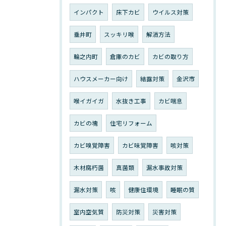
インパクト
床下カビ
ウイルス対策
垂井町
スッキリ喉
解消方法
輪之内町
倉庫のカビ
カビの取り方
ハウスメーカー向け
結露対策
金沢市
喉イガイガ
水抜き工事
カビ喘息
カビの塊
住宅リフォーム
カビ嗅覚障害
カビ味覚障害
咳対策
木材腐朽菌
真菌類
漏水事故対策
漏水対策
咳
健康住環境
睡眠の質
室内空気質
防災対策
災害対策