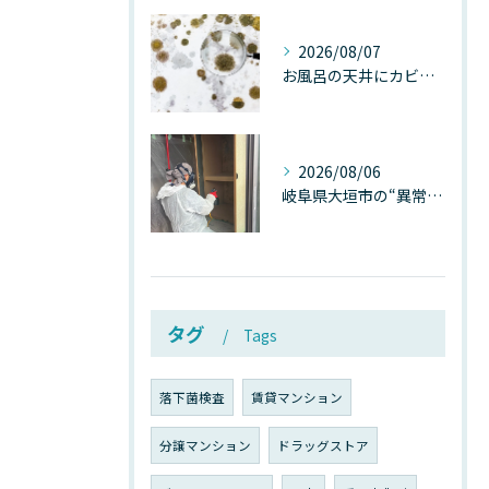
2026/08/07
お風呂の天井にカビが生えたら要注意！2026年8月の猛暑・高湿度で急増する浴室カビの原因と正しい対策
2026/08/06
岐阜県大垣市の“異常に高い気温”が建物内部を腐らせる──深層カビが爆発的に増える本当の理由
タグ
Tags
落下菌検査
賃貸マンション
分譲マンション
ドラッグストア