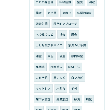
カビの発生源
呼吸困難
空気
測定
業者
カビ菌
見積り
科学的調査
残暑対策
科学的アプローチ
木の柱のカビ
検査
調査
カビ対策アドバイス
家具カビ予防
和室
風呂
寝室
原因特定
尾西市
根本除去
MIST工法
カビ予防
黒いカビ
白いカビ
マットレス
水漏れ
補修
床下水抜き
美濃加茂
解決
病気