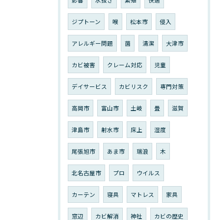
影響
水抜き
繁殖
快適
ジプトーン
喉
松本市
侵入
アレルギー問題
菌
清潔
大津市
カビ被害
クレーム対応
児童
デイサービス
カビリスク
専門対策
高岡市
富山市
土岐
畳
滋賀
津島市
射水市
床上
湿度
尾張旭市
あま市
瑞浪
木
北名古屋市
プロ
ウイルス
カーテン
寝具
マトレス
家具
窓辺
カビ解消
神社
カビの歴史