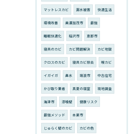
マットレスカビ
漏水被害
快適生活
環境改善
美濃加茂市
最強
睡眠快適化
稲沢市
恵那市
寝具のカビ
カビ問題解決
カビ地獄
クロスのカビ
寝具カビ除去
喉カビ
イガイガ
鼻水
瑞浪市
中古住宅
かび取り業者
真夏の寝室
現地調査
海津市
漆喰壁
健康リスク
最強メソッド
本巣市
じゅらく壁のカビ
カビの色