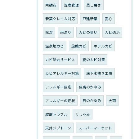
南砺市
湿度管理
蒸し暑さ
新築クレーム対応
戸建新築
安心
除湿
雨漏り
カビの臭い
カビ退治
温泉地カビ
旅館カビ
ホテルカビ
カビ除去サービス
夏のカビ対策
カビアレルギー対策
床下水抜き工事
アレルギー反応
皮膚のかゆみ
アレルギーの症状
目のかゆみ
大雨
皮膚トラブル
くしゃみ
天井ジプトーン
スーパーマーケット