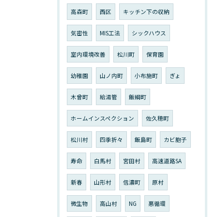
高森町
西区
キッチン下の収納
気密性
MIS工法
シックハウス
室内環境改善
松川町
保育園
幼稚園
山ノ内町
小布施町
ぎょ
木曾町
給湯管
飯綱町
ホームインスペクション
佐久穂町
松川村
四季折々
飯島町
カビ胞子
寿命
白馬村
宮田村
高速道路SA
新春
山形村
信濃町
原村
微生物
高山村
NG
悪循環