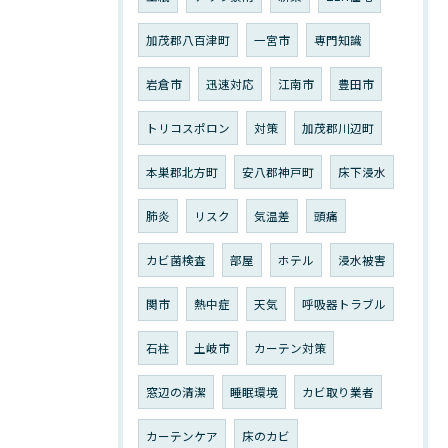
加茂郡八百津町
一宮市
専門知識
岩倉市
迅速対応
江南市
豊田市
トリコスポロン
対策
加茂郡川辺町
本巣郡北方町
安八郡神戸町
床下浸水
肺炎
リスク
気温差
頭痛
カビ菌検査
部屋
ホテル
浸水被害
関市
熱中症
天気
呼吸器トラブル
石柱
土岐市
カーテン対策
窓辺の清潔
睡眠環境
カビ取り業者
カーテンケア
床のカビ