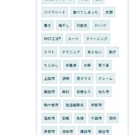
バイクシート
食べてしまった
衣類
驚き
梅干し
可能性
ｸﾘｰﾆﾝｸﾞ
MIST工法®
スーツ
クリーニング
トマト
テクニック
見えない
胞子
たじみし
栄養源
お餅
寄り道
上田市
透明
窓ガラス
クレーム
飯田市
無料
見積もり
佐久市
駒ケ根市
加湿器肺炎
伊那市
塩尻市
安眠
危険
千曲市
窓枠
茅野市
須坂市
諏訪市
岡谷市