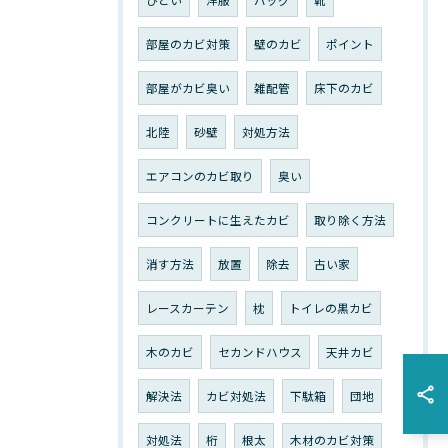
ひどい
洋服
バッグ
靴
部屋のカビ対策
壁のカビ
ポイント
部屋がカビ臭い
雑配管
床下のカビ
北陸
砂壁
対処方法
エアコンのカビ取り
臭い
コンクリートに生えたカビ
取り除く方法
消す方法
放置
除去
古い家
レースカーテン
枕
トイレの黒カビ
木のカビ
セカンドハウス
天井カビ
解決法
カビ対処法
下駄箱
団地
対処法
桁
根太
木材のカビ対策