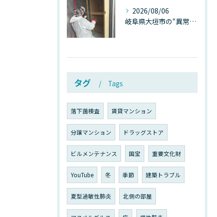
2026/08/06
岐阜県大垣市の“異常に高い気温”が建物内部を腐らせる──深層カビが爆発的に増える本当の理由
タグ
Tags
落下菌検査
賃貸マンション
分譲マンション
ドラッグストア
ビルメンテナンス
国宝
重要文化財
YouTube
冬
季節
建築トラブル
夏型過敏性肺炎
北側の部屋