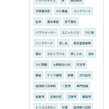
アスペルギルス
床
慢性肺炎
浮遊菌測定
カビ調査
コンクリート
社寺
漏水事故
床下漏水
ハウスメーカー
ユニットバス
カビ臭
バックヤード
流し台
高気密高断熱
漏水
カビトラブル
押し入れ
浸水
カビ問題
大野郡白川村
可児市
壁紙
ゲリラ豪雨
新築
ZEH住宅
加茂郡八百津町
一宮市
専門知識
岩倉市
迅速対応
江南市
豊田市
トリコスポロン
対策
加茂郡川辺町