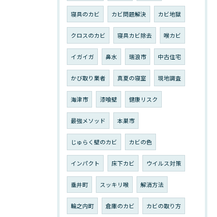
寝具のカビ
カビ問題解決
カビ地獄
クロスのカビ
寝具カビ除去
喉カビ
イガイガ
鼻水
瑞浪市
中古住宅
かび取り業者
真夏の寝室
現地調査
海津市
漆喰壁
健康リスク
最強メソッド
本巣市
じゅらく壁のカビ
カビの色
インパクト
床下カビ
ウイルス対策
垂井町
スッキリ喉
解消方法
輪之内町
倉庫のカビ
カビの取り方