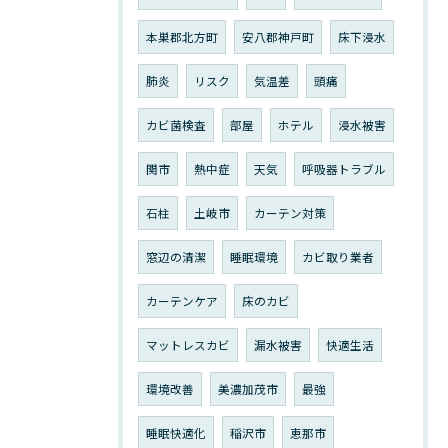
本巣郡北方町
安八郡神戸町
床下浸水
肺炎
リスク
気温差
頭痛
カビ菌検査
部屋
ホテル
浸水被害
関市
熱中症
天気
呼吸器トラブル
石柱
土岐市
カーテン対策
窓辺の清潔
睡眠環境
カビ取り業者
カーテンケア
床のカビ
マットレスカビ
漏水被害
快適生活
環境改善
美濃加茂市
最強
睡眠快適化
稲沢市
恵那市