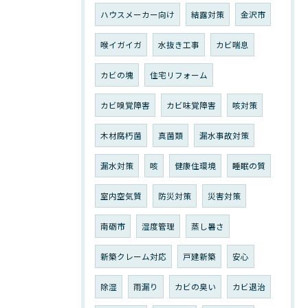
ハウスメーカー向け
結露対策
金沢市
喉イガイガ
水抜き工事
カビ喘息
カビの塊
住宅リフォーム
カビ嗅覚障害
カビ味覚障害
咳対策
木材腐朽菌
真菌類
漏水事故対策
漏水対策
咳
健康住環境
睡眠の質
室内空気質
防災対策
災害対策
南砺市
湿度管理
蒸し暑さ
新築クレーム対応
戸建新築
安心
除湿
雨漏り
カビの臭い
カビ退治