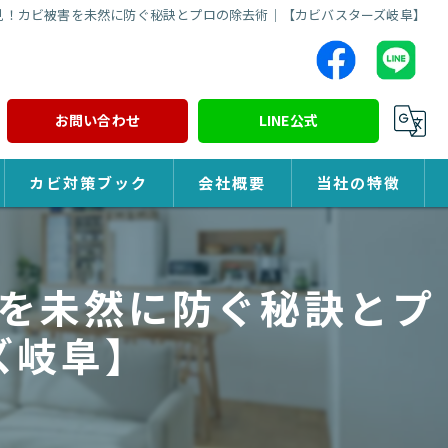
見！カビ被害を未然に防ぐ秘訣とプロの除去術｜【カビバスターズ岐阜】
お問い合わせ
LINE公式
カビ対策ブック
会社概要
当社の特徴
カビ対策
を未然に防ぐ秘訣とプ
除カビ
ズ岐阜】
防カビ
カビ