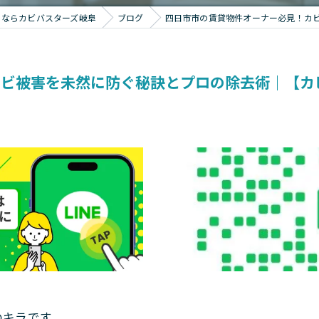
りならカビバスターズ岐阜
ブログ
四日市市の賃貸物件オーナー必見！カ
カビ被害を未然に防ぐ秘訣とプロの除去術｜【カ
のキラです。