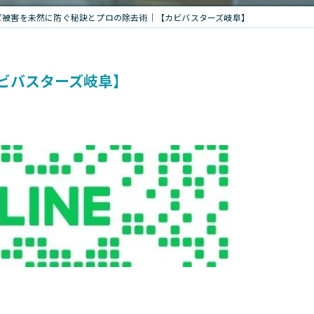
ビ被害を未然に防ぐ秘訣とプロの除去術｜【カビバスターズ岐阜】
ビバスターズ岐阜】