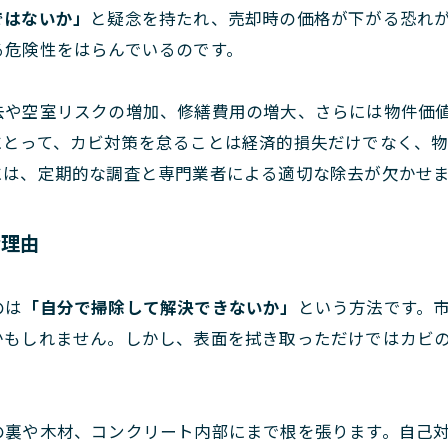
ではないか」
と疑念を持たれ、売却時の価格が下がる恐れ
る危険性をはらんでいるのです。
去や空室リスクの増加、修繕費用の増大、さらには物件価
にとって、カビ対策を怠ることは経済的損失だけでなく、
には、定期的な調査と専門業者による適切な除去が欠かせ
な理由
のは
「自分で掃除して解決できないか」
という方法です。
かもしれません。しかし、表面を拭き取っただけではカビ
。
の裏や木材、コンクリート内部にまで根を張ります。自己