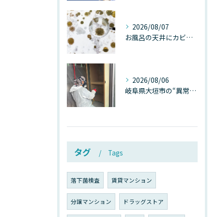
2026/08/07
お風呂の天井にカビが生えたら要注意！2026年8月の猛暑・高湿度で急増する浴室カビの原因と正しい対策
2026/08/06
岐阜県大垣市の“異常に高い気温”が建物内部を腐らせる──深層カビが爆発的に増える本当の理由
タグ
Tags
落下菌検査
賃貸マンション
分譲マンション
ドラッグストア