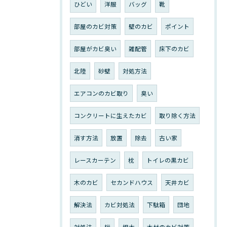
ひどい
洋服
バッグ
靴
部屋のカビ対策
壁のカビ
ポイント
部屋がカビ臭い
雑配管
床下のカビ
北陸
砂壁
対処方法
エアコンのカビ取り
臭い
コンクリートに生えたカビ
取り除く方法
消す方法
放置
除去
古い家
レースカーテン
枕
トイレの黒カビ
木のカビ
セカンドハウス
天井カビ
解決法
カビ対処法
下駄箱
団地