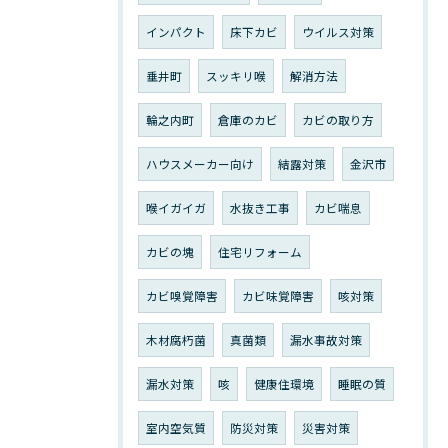
インパクト
床下カビ
ウイルス対策
垂井町
スッキリ喉
解消方法
輪之内町
倉庫のカビ
カビの取り方
ハウスメーカー向け
結露対策
金沢市
喉イガイガ
水抜き工事
カビ喘息
カビの塊
住宅リフォーム
カビ嗅覚障害
カビ味覚障害
咳対策
木材腐朽菌
真菌類
漏水事故対策
漏水対策
咳
健康住環境
睡眠の質
室内空気質
防災対策
災害対策