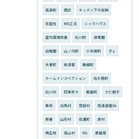
高森町
西区
キッチン下の収納
気密性
MIS工法
シックハウス
室内環境改善
松川町
保育園
幼稚園
山ノ内町
小布施町
ぎょ
木曾町
給湯管
飯綱町
ホームインスペクション
佐久穂町
松川村
四季折々
飯島町
カビ胞子
寿命
白馬村
宮田村
高速道路SA
新春
山形村
信濃町
原村
微生物
高山村
NG
悪循環