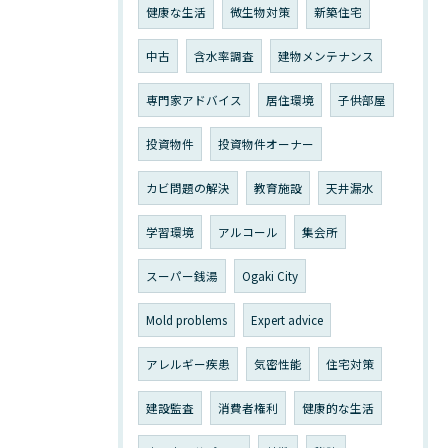
健康な生活
微生物対策
新築住宅
中古
含水率調査
建物メンテナンス
専門家アドバイス
居住環境
子供部屋
投資物件
投資物件オーナー
カビ問題の解決
教育施設
天井漏水
学習環境
アルコール
集会所
スーパー銭湯
Ogaki City
Mold problems
Expert advice
アレルギー疾患
気密性能
住宅対策
建設監査
消費者権利
健康的な生活