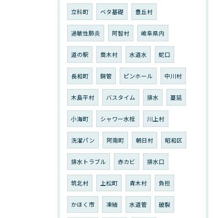
立科町
ベタ基礎
豊丘村
過敏性肺炎
阿智村
岐阜県内
道の駅
喬木村
水道水
蛇口
長和町
銅管
ピンホール
中川村
木島平村
バスタイム
排水
蔓延
小海町
シャワー水栓
川上村
洗濯パン
阿南町
朝日村
昭和区
排水トラブル
赤カビ
排水口
筑北村
上松町
青木村
負担
かほく市
凍結
水道管
破裂