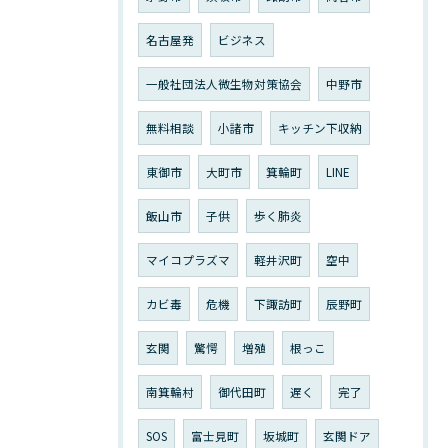
名古屋発
ビジネス
一般社団法人微生物対策協会
中野市
無料相談
小諸市
キッチン下収納
東御市
大町市
箕輪町
LINE
飯山市
子供
歩く肺炎
マイコプラズマ
軽井沢町
空中
カビ毒
危機
下諏訪町
辰野町
玄関
驚愕
増殖
根っこ
南箕輪村
御代田町
遅く
完了
SOS
富士見町
坂城町
玄関ドア