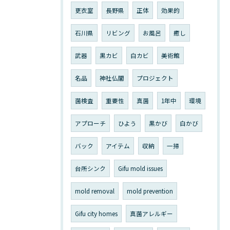
更衣室
長野県
正体
効果的
石川県
リビング
お風呂
癒し
武器
黒カビ
白カビ
美術館
名品
神社仏閣
プロジェクト
菌検査
重要性
真菌
1年中
環境
アプローチ
ひよう
黒かび
白かび
バック
アイテム
収納
一掃
台所シンク
Gifu mold issues
mold removal
mold prevention
Gifu city homes
真菌アレルギー