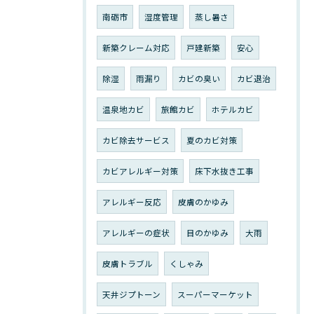
南砺市
湿度管理
蒸し暑さ
新築クレーム対応
戸建新築
安心
除湿
雨漏り
カビの臭い
カビ退治
温泉地カビ
旅館カビ
ホテルカビ
カビ除去サービス
夏のカビ対策
カビアレルギー対策
床下水抜き工事
アレルギー反応
皮膚のかゆみ
アレルギーの症状
目のかゆみ
大雨
皮膚トラブル
くしゃみ
天井ジプトーン
スーパーマーケット