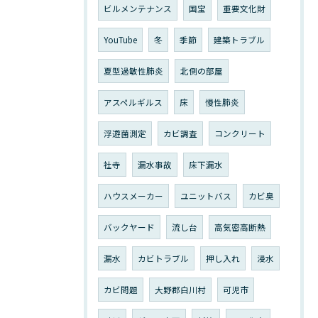
ビルメンテナンス
国宝
重要文化財
YouTube
冬
季節
建築トラブル
夏型過敏性肺炎
北側の部屋
アスペルギルス
床
慢性肺炎
浮遊菌測定
カビ調査
コンクリート
社寺
漏水事故
床下漏水
ハウスメーカー
ユニットバス
カビ臭
バックヤード
流し台
高気密高断熱
漏水
カビトラブル
押し入れ
浸水
カビ問題
大野郡白川村
可児市