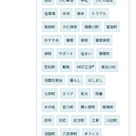
窓辺
カビ解消
神社
カビの歴史
住環境
木材
根本
トラブル
坂祝町
カビ掃除
揖斐川町
富加町
おすすめ
徹底
排除
徹底排除
掃除
サポート
住まい
御嵩町
笠松町
解放
MIST工法®︎
東白川村
洗面化粧台
暮らし
はしまし
七宗町
エリア
拡大
残暑
木の柱
安八町
関ヶ原町
岐南町
初秋
対応
北方町
工事
川辺町
池田町
八百津町
オフィス