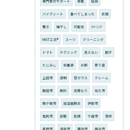
専門家のサポート
革靴
秘訣
バイクシート
食べてしまった
衣類
驚き
梅干し
可能性
ｸﾘｰﾆﾝｸﾞ
MIST工法®
スーツ
クリーニング
トマト
テクニック
見えない
胞子
たじみし
栄養源
お餅
寄り道
上田市
透明
窓ガラス
クレーム
飯田市
無料
見積もり
佐久市
駒ケ根市
加湿器肺炎
伊那市
塩尻市
安眠
危険
千曲市
窓枠
茅野市
須坂市
諏訪市
岡谷市