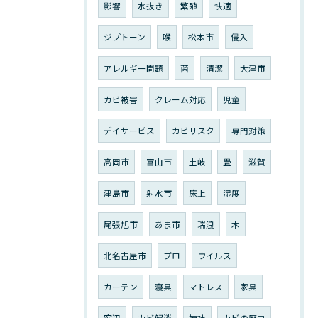
影響
水抜き
繁殖
快適
ジプトーン
喉
松本市
侵入
アレルギー問題
菌
清潔
大津市
カビ被害
クレーム対応
児童
デイサービス
カビリスク
専門対策
高岡市
富山市
土岐
畳
滋賀
津島市
射水市
床上
湿度
尾張旭市
あま市
瑞浪
木
北名古屋市
プロ
ウイルス
カーテン
寝具
マトレス
家具