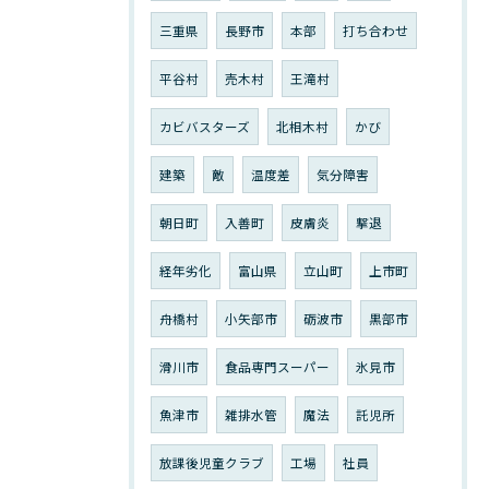
三重県
長野市
本部
打ち合わせ
平谷村
売木村
王滝村
カビバスターズ
北相木村
かび
建築
敵
温度差
気分障害
朝日町
入善町
皮膚炎
撃退
経年劣化
富山県
立山町
上市町
舟橋村
小矢部市
砺波市
黒部市
滑川市
食品専門スーパー
氷見市
魚津市
雑排水管
魔法
託児所
放課後児童クラブ
工場
社員