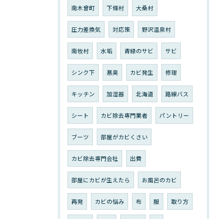
南木曾町
下條村
大桑村
圧力差換気
対応策
野沢温泉村
南牧村
水垢
青緑のサビ
サビ
シンク下
悪臭
カビ発生
修理
キッチン
加湿器
北海道
路線バス
シート
カビ除去専門業者
パントリー
ブーツ
部屋がカビくさい
カビ除去専門会社
出費
部屋にカビが生えたら
お風呂のカビ
再発
カビの悩み
布
服
取り方