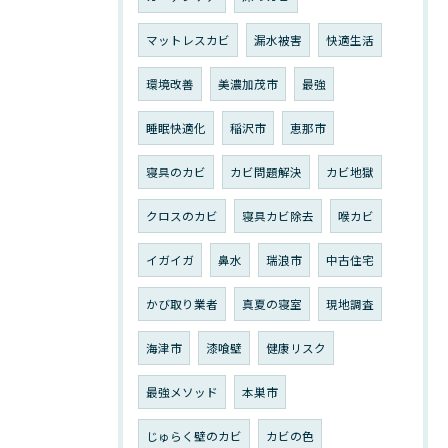
マットレスカビ
漏水被害
快適生活
環境改善
美濃加茂市
最強
睡眠快適化
稲沢市
恵那市
寝具のカビ
カビ問題解決
カビ地獄
クロスのカビ
寝具カビ除去
喉カビ
イガイガ
鼻水
瑞浪市
中古住宅
かび取り業者
真夏の寝室
現地調査
海津市
漆喰壁
健康リスク
最強メソッド
本巣市
じゅらく壁のカビ
カビの色