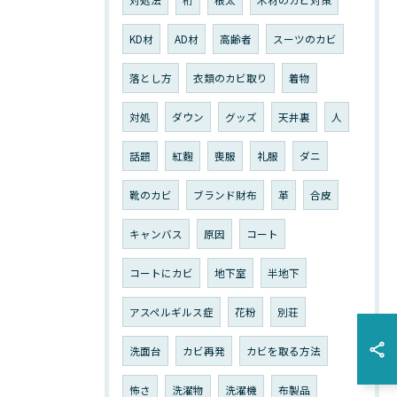
対処法
桁
根太
木材のカビ対策
KD材
AD材
高齢者
スーツのカビ
落とし方
衣類のカビ取り
着物
対処
ダウン
グッズ
天井裏
人
話題
紅麴
喪服
礼服
ダニ
靴のカビ
ブランド財布
革
合皮
キャンバス
原因
コート
コートにカビ
地下室
半地下
アスペルギルス症
花粉
別荘
洗面台
カビ再発
カビを取る方法
怖さ
洗濯物
洗濯機
布製品