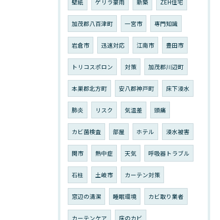
壁紙
ゲリラ豪雨
新築
ZEH住宅
加茂郡八百津町
一宮市
専門知識
岩倉市
迅速対応
江南市
豊田市
トリコスポロン
対策
加茂郡川辺町
本巣郡北方町
安八郡神戸町
床下浸水
肺炎
リスク
気温差
頭痛
カビ菌検査
部屋
ホテル
浸水被害
関市
熱中症
天気
呼吸器トラブル
石柱
土岐市
カーテン対策
窓辺の清潔
睡眠環境
カビ取り業者
カーテンケア
床のカビ