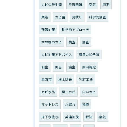
カビの発生源
呼吸困難
空気
測定
業者
カビ菌
見積り
科学的調査
残暑対策
科学的アプローチ
木の柱のカビ
検査
調査
カビ対策アドバイス
家具カビ予防
和室
風呂
寝室
原因特定
尾西市
根本除去
MIST工法
カビ予防
黒いカビ
白いカビ
マットレス
水漏れ
補修
床下水抜き
美濃加茂
解決
病気