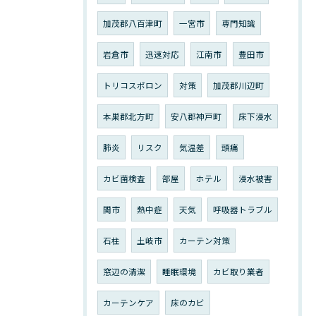
加茂郡八百津町
一宮市
専門知識
岩倉市
迅速対応
江南市
豊田市
トリコスポロン
対策
加茂郡川辺町
本巣郡北方町
安八郡神戸町
床下浸水
肺炎
リスク
気温差
頭痛
カビ菌検査
部屋
ホテル
浸水被害
関市
熱中症
天気
呼吸器トラブル
石柱
土岐市
カーテン対策
窓辺の清潔
睡眠環境
カビ取り業者
カーテンケア
床のカビ