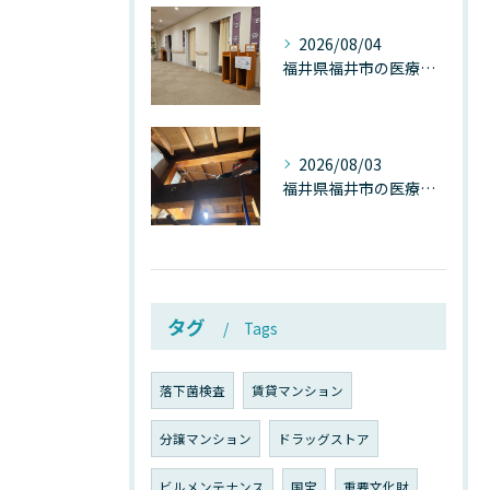
2026/08/04
福井県福井市の医療施設で広がる“見えないカビ汚染”──なぜ除カビが必須なのか、その本質を徹底解説
2026/08/03
福井県福井市の医療施設で広がる“天井のカビ汚染”──患者空間を蝕む見えない危機とは
タグ
Tags
落下菌検査
賃貸マンション
分譲マンション
ドラッグストア
ビルメンテナンス
国宝
重要文化財