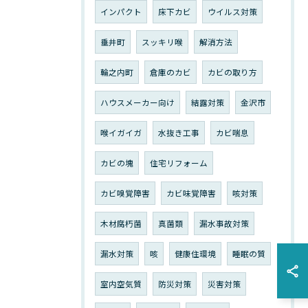
インパクト
床下カビ
ウイルス対策
垂井町
スッキリ喉
解消方法
輪之内町
倉庫のカビ
カビの取り方
ハウスメーカー向け
結露対策
金沢市
喉イガイガ
水抜き工事
カビ喘息
カビの塊
住宅リフォーム
カビ嗅覚障害
カビ味覚障害
咳対策
木材腐朽菌
真菌類
漏水事故対策
漏水対策
咳
健康住環境
睡眠の質
室内空気質
防災対策
災害対策