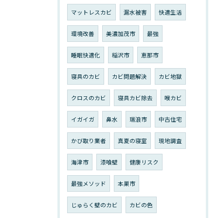
マットレスカビ
漏水被害
快適生活
環境改善
美濃加茂市
最強
睡眠快適化
稲沢市
恵那市
寝具のカビ
カビ問題解決
カビ地獄
クロスのカビ
寝具カビ除去
喉カビ
イガイガ
鼻水
瑞浪市
中古住宅
かび取り業者
真夏の寝室
現地調査
海津市
漆喰壁
健康リスク
最強メソッド
本巣市
じゅらく壁のカビ
カビの色