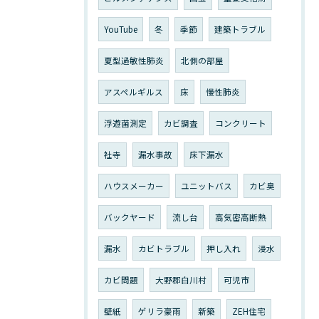
YouTube
冬
季節
建築トラブル
夏型過敏性肺炎
北側の部屋
アスペルギルス
床
慢性肺炎
浮遊菌測定
カビ調査
コンクリート
社寺
漏水事故
床下漏水
ハウスメーカー
ユニットバス
カビ臭
バックヤード
流し台
高気密高断熱
漏水
カビトラブル
押し入れ
浸水
カビ問題
大野郡白川村
可児市
壁紙
ゲリラ豪雨
新築
ZEH住宅