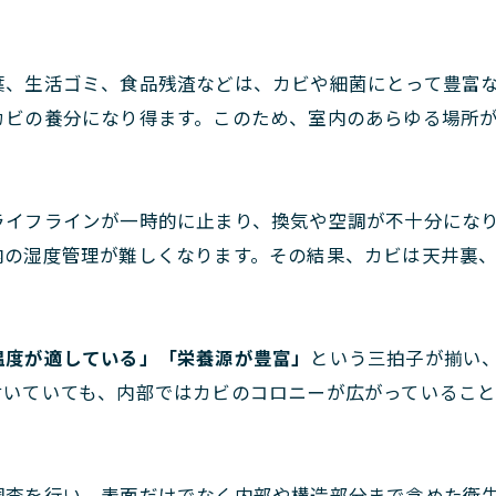
葉、生活ゴミ、食品残渣などは、カビや細菌にとって豊富
カビの養分になり得ます。このため、室内のあらゆる場所
ライフラインが一時的に止まり、換気や空調が不十分にな
内の湿度管理が難しくなります。その結果、カビは天井裏
温度が適している」「栄養源が豊富」
という三拍子が揃い
付いていても、内部ではカビのコロニーが広がっているこ
調査を行い、表面だけでなく内部や構造部分まで含めた衛