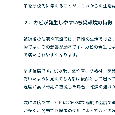
策を最優先に考えることが、これからの生活
２．カビが発生しやすい被災環境の特徴
被災後の住宅や施設では、普段の生活ではあ
物では、その影響が顕著です。カビの発生に
で満たされやすくなります。
まず
湿度
です。浸水後、壁や床、断熱材、家
乾いたように見えても内部は依然として湿って
湿度が高い時期に被災した場合、乾燥の遅れ
次に
温度
です。カビは20〜30℃程度の温度
が多く、冬場でも暖房の使用によってカビの