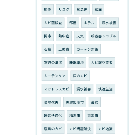
肺炎
リスク
気温差
頭痛
カビ菌検査
部屋
ホテル
浸水被害
関市
熱中症
天気
呼吸器トラブル
石柱
土岐市
カーテン対策
窓辺の清潔
睡眠環境
カビ取り業者
カーテンケア
床のカビ
マットレスカビ
漏水被害
快適生活
環境改善
美濃加茂市
最強
睡眠快適化
稲沢市
恵那市
寝具のカビ
カビ問題解決
カビ地獄