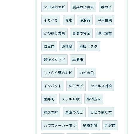
クロスのカビ
寝具カビ除去
喉カビ
イガイガ
鼻水
瑞浪市
中古住宅
かび取り業者
真夏の寝室
現地調査
海津市
漆喰壁
健康リスク
最強メソッド
本巣市
じゅらく壁のカビ
カビの色
インパクト
床下カビ
ウイルス対策
垂井町
スッキリ喉
解消方法
輪之内町
倉庫のカビ
カビの取り方
ハウスメーカー向け
結露対策
金沢市