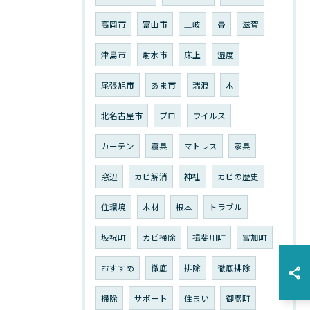
高岡市
富山市
土岐
畳
滋賀
津島市
射水市
床上
湿度
尾張旭市
あま市
瑞浪
木
北名古屋市
プロ
ウイルス
カーテン
寝具
マトレス
家具
窓辺
カビ解消
神社
カビの歴史
住環境
木材
根本
トラブル
坂祝町
カビ掃除
揖斐川町
富加町
おすすめ
徹底
排除
徹底排除
掃除
サポート
住まい
御嵩町