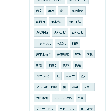
和室
風呂
寝室
原因特定
尾西市
根本除去
MIST工法
カビ予防
黒いカビ
白いカビ
マットレス
水漏れ
補修
床下水抜き
美濃加茂
解決
病気
影響
水抜き
繁殖
快適
ジプトーン
喉
松本市
侵入
アレルギー問題
菌
清潔
大津市
カビ被害
クレーム対応
児童
デイサービス
カビリスク
専門対策