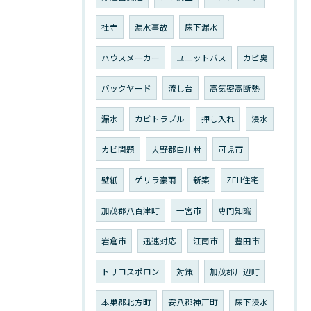
社寺
漏水事故
床下漏水
ハウスメーカー
ユニットバス
カビ臭
バックヤード
流し台
高気密高断熱
漏水
カビトラブル
押し入れ
浸水
カビ問題
大野郡白川村
可児市
壁紙
ゲリラ豪雨
新築
ZEH住宅
加茂郡八百津町
一宮市
専門知識
岩倉市
迅速対応
江南市
豊田市
トリコスポロン
対策
加茂郡川辺町
本巣郡北方町
安八郡神戸町
床下浸水