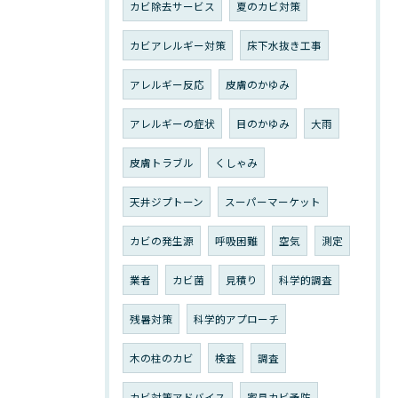
カビ除去サービス
夏のカビ対策
カビアレルギー対策
床下水抜き工事
アレルギー反応
皮膚のかゆみ
アレルギーの症状
目のかゆみ
大雨
皮膚トラブル
くしゃみ
天井ジプトーン
スーパーマーケット
カビの発生源
呼吸困難
空気
測定
業者
カビ菌
見積り
科学的調査
残暑対策
科学的アプローチ
木の柱のカビ
検査
調査
カビ対策アドバイス
家具カビ予防