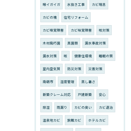
喉イガイガ
水抜き工事
カビ喘息
カビの塊
住宅リフォーム
カビ嗅覚障害
カビ味覚障害
咳対策
木材腐朽菌
真菌類
漏水事故対策
漏水対策
咳
健康住環境
睡眠の質
室内空気質
防災対策
災害対策
南砺市
湿度管理
蒸し暑さ
新築クレーム対応
戸建新築
安心
除湿
雨漏り
カビの臭い
カビ退治
温泉地カビ
旅館カビ
ホテルカビ