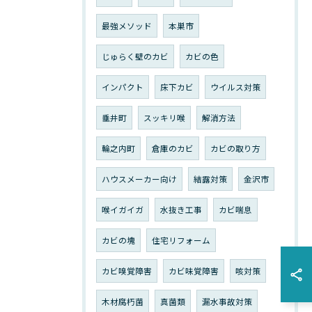
最強メソッド
本巣市
じゅらく壁のカビ
カビの色
インパクト
床下カビ
ウイルス対策
垂井町
スッキリ喉
解消方法
輪之内町
倉庫のカビ
カビの取り方
ハウスメーカー向け
結露対策
金沢市
喉イガイガ
水抜き工事
カビ喘息
カビの塊
住宅リフォーム
カビ嗅覚障害
カビ味覚障害
咳対策
木材腐朽菌
真菌類
漏水事故対策