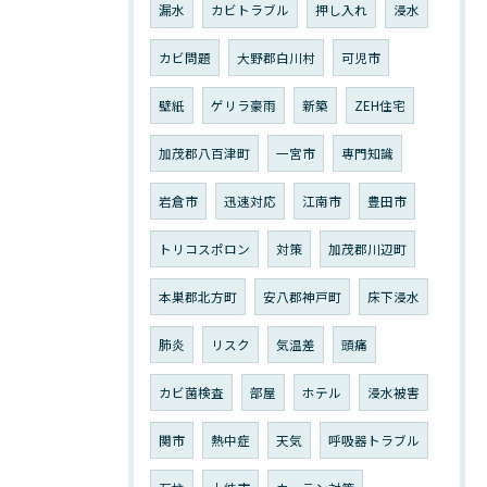
漏水
カビトラブル
押し入れ
浸水
カビ問題
大野郡白川村
可児市
壁紙
ゲリラ豪雨
新築
ZEH住宅
加茂郡八百津町
一宮市
専門知識
岩倉市
迅速対応
江南市
豊田市
トリコスポロン
対策
加茂郡川辺町
本巣郡北方町
安八郡神戸町
床下浸水
肺炎
リスク
気温差
頭痛
カビ菌検査
部屋
ホテル
浸水被害
関市
熱中症
天気
呼吸器トラブル