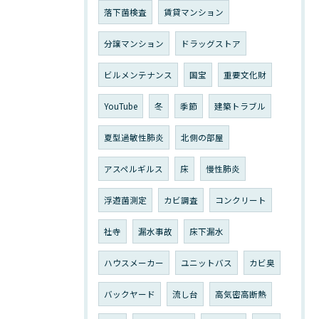
落下菌検査
賃貸マンション
分譲マンション
ドラッグストア
ビルメンテナンス
国宝
重要文化財
YouTube
冬
季節
建築トラブル
夏型過敏性肺炎
北側の部屋
アスペルギルス
床
慢性肺炎
浮遊菌測定
カビ調査
コンクリート
社寺
漏水事故
床下漏水
ハウスメーカー
ユニットバス
カビ臭
バックヤード
流し台
高気密高断熱