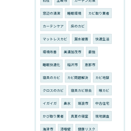
石柱
土岐市
カーテン対策
窓辺の清潔
睡眠環境
カビ取り業者
カーテンケア
床のカビ
マットレスカビ
漏水被害
快適生活
環境改善
美濃加茂市
最強
睡眠快適化
稲沢市
恵那市
寝具のカビ
カビ問題解決
カビ地獄
クロスのカビ
寝具カビ除去
喉カビ
イガイガ
鼻水
瑞浪市
中古住宅
かび取り業者
真夏の寝室
現地調査
海津市
漆喰壁
健康リスク