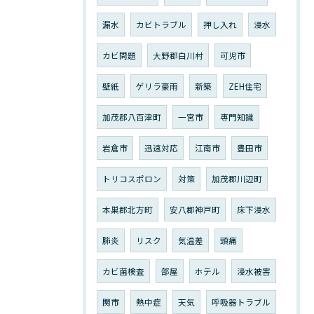
漏水
カビトラブル
押し入れ
浸水
カビ問題
大野郡白川村
可児市
壁紙
ゲリラ豪雨
新築
ZEH住宅
加茂郡八百津町
一宮市
専門知識
岩倉市
迅速対応
江南市
豊田市
トリコスポロン
対策
加茂郡川辺町
本巣郡北方町
安八郡神戸町
床下浸水
肺炎
リスク
気温差
頭痛
カビ菌検査
部屋
ホテル
浸水被害
関市
熱中症
天気
呼吸器トラブル