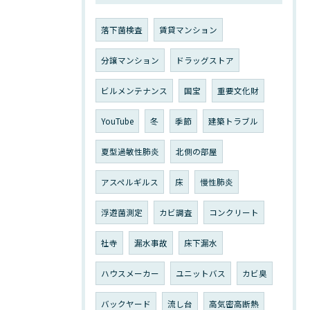
落下菌検査
賃貸マンション
分譲マンション
ドラッグストア
ビルメンテナンス
国宝
重要文化財
YouTube
冬
季節
建築トラブル
夏型過敏性肺炎
北側の部屋
アスペルギルス
床
慢性肺炎
浮遊菌測定
カビ調査
コンクリート
社寺
漏水事故
床下漏水
ハウスメーカー
ユニットバス
カビ臭
バックヤード
流し台
高気密高断熱