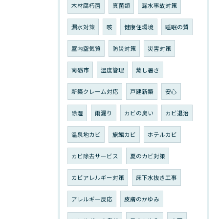
木材腐朽菌
真菌類
漏水事故対策
漏水対策
咳
健康住環境
睡眠の質
室内空気質
防災対策
災害対策
南砺市
湿度管理
蒸し暑さ
新築クレーム対応
戸建新築
安心
除湿
雨漏り
カビの臭い
カビ退治
温泉地カビ
旅館カビ
ホテルカビ
カビ除去サービス
夏のカビ対策
カビアレルギー対策
床下水抜き工事
アレルギー反応
皮膚のかゆみ