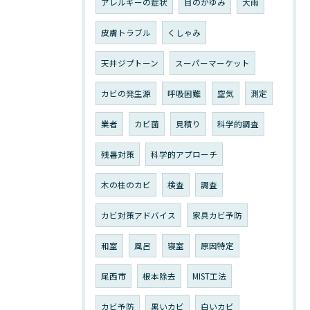
アレルギーの症状
目のかゆみ
大雨
皮膚トラブル
くしゃみ
天井ジプトーン
スーパーマーケット
カビの発生源
呼吸困難
空気
測定
業者
カビ菌
見積り
科学的調査
残暑対策
科学的アプローチ
木の柱のカビ
検査
調査
カビ対策アドバイス
家具カビ予防
和室
風呂
寝室
原因特定
尾西市
根本除去
MIST工法
カビ予防
黒いカビ
白いカビ