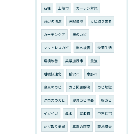
石柱
土岐市
カーテン対策
窓辺の清潔
睡眠環境
カビ取り業者
カーテンケア
床のカビ
マットレスカビ
漏水被害
快適生活
環境改善
美濃加茂市
最強
睡眠快適化
稲沢市
恵那市
寝具のカビ
カビ問題解決
カビ地獄
クロスのカビ
寝具カビ除去
喉カビ
イガイガ
鼻水
瑞浪市
中古住宅
かび取り業者
真夏の寝室
現地調査