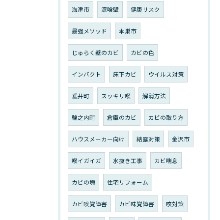
海津市
漆喰壁
健康リスク
最強メソッド
本巣市
じゅらく壁のカビ
カビの色
インパクト
床下カビ
ウイルス対策
垂井町
スッキリ喉
解消方法
輪之内町
倉庫のカビ
カビの取り方
ハウスメーカー向け
結露対策
金沢市
喉イガイガ
水抜き工事
カビ喘息
カビの塊
住宅リフォーム
カビ嗅覚障害
カビ味覚障害
咳対策