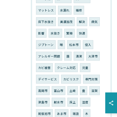
マットレス
水漏れ
補修
床下水抜き
美濃加茂
解決
病気
影響
水抜き
繁殖
快適
ジプトーン
喉
松本市
侵入
アレルギー問題
菌
清潔
大津市
カビ被害
クレーム対応
児童
デイサービス
カビリスク
専門対策
高岡市
富山市
土岐
畳
滋賀
津島市
射水市
床上
湿度
尾張旭市
あま市
瑞浪
木