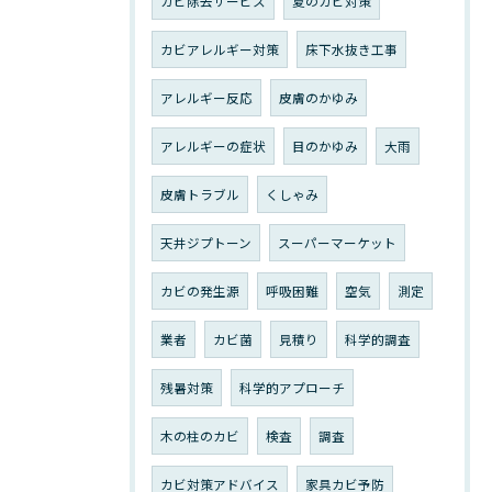
カビ除去サービス
夏のカビ対策
カビアレルギー対策
床下水抜き工事
アレルギー反応
皮膚のかゆみ
アレルギーの症状
目のかゆみ
大雨
皮膚トラブル
くしゃみ
天井ジプトーン
スーパーマーケット
カビの発生源
呼吸困難
空気
測定
業者
カビ菌
見積り
科学的調査
残暑対策
科学的アプローチ
木の柱のカビ
検査
調査
カビ対策アドバイス
家具カビ予防