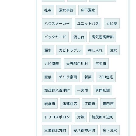
社寺
漏水事故
床下漏水
ハウスメーカー
ユニットバス
カビ臭
バックヤード
流し台
高気密高断熱
漏水
カビトラブル
押し入れ
浸水
カビ問題
大野郡白川村
可児市
壁紙
ゲリラ豪雨
新築
ZEH住宅
加茂郡八百津町
一宮市
専門知識
岩倉市
迅速対応
江南市
豊田市
トリコスポロン
対策
加茂郡川辺町
本巣郡北方町
安八郡神戸町
床下浸水