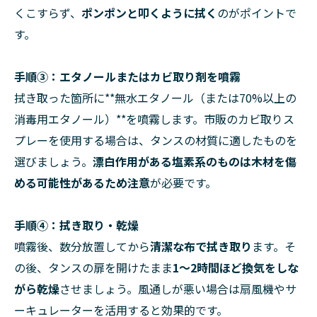
くこすらず、
ポンポンと叩くように拭く
のがポイントで
す。
手順③：エタノールまたはカビ取り剤を噴霧
拭き取った箇所に**無水エタノール（または70%以上の
消毒用エタノール）**を噴霧します。市販のカビ取りス
プレーを使用する場合は、タンスの材質に適したものを
選びましょう。
漂白作用がある塩素系のものは木材を傷
める可能性があるため注意
が必要です。
手順④：拭き取り・乾燥
噴霧後、数分放置してから
清潔な布で拭き取り
ます。そ
の後、タンスの扉を開けたまま
1～2時間ほど換気をしな
がら乾燥
させましょう。風通しが悪い場合は扇風機やサ
ーキュレーターを活用すると効果的です。