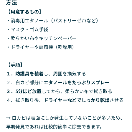
方法
【用意するもの】
・消毒用エタノール（パストリーゼ77など）
・マスク・ゴム手袋
・柔らかい布やキッチンペーパー
・ドライヤーや扇風機（乾燥用）
【手順】
１．防護具を装着
し、周囲を換気する
２．白カビ部分に
エタノールをたっぷりスプレー
３．5分ほど放置
してから、柔らかい布で拭き取る
４．拭き取り後、
ドライヤーなどでしっかり乾燥
させる
→ 白カビは表面にしか発生していないことが多いため、
早期発見であれば比較的簡単に除去できます。