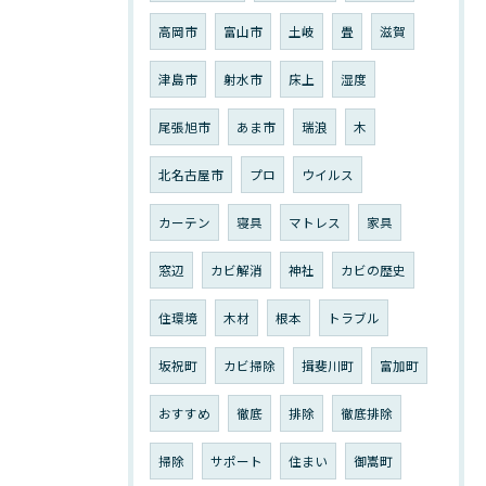
高岡市
富山市
土岐
畳
滋賀
津島市
射水市
床上
湿度
尾張旭市
あま市
瑞浪
木
北名古屋市
プロ
ウイルス
カーテン
寝具
マトレス
家具
窓辺
カビ解消
神社
カビの歴史
住環境
木材
根本
トラブル
坂祝町
カビ掃除
揖斐川町
富加町
おすすめ
徹底
排除
徹底排除
掃除
サポート
住まい
御嵩町