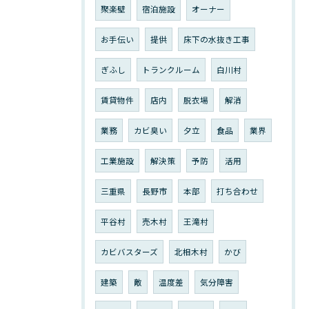
聚楽壁
宿泊施設
オーナー
お手伝い
提供
床下の水抜き工事
ぎふし
トランクルーム
白川村
賃貸物件
店内
脱衣場
解消
業務
カビ臭い
夕立
食品
業界
工業施設
解決策
予防
活用
三重県
長野市
本部
打ち合わせ
平谷村
売木村
王滝村
カビバスターズ
北相木村
かび
建築
敵
温度差
気分障害