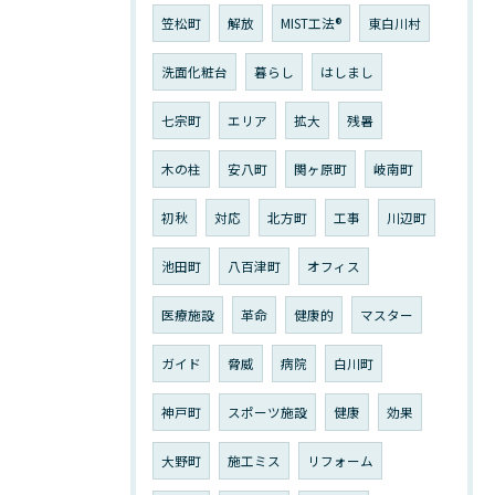
笠松町
解放
MIST工法®︎
東白川村
洗面化粧台
暮らし
はしまし
七宗町
エリア
拡大
残暑
木の柱
安八町
関ヶ原町
岐南町
初秋
対応
北方町
工事
川辺町
池田町
八百津町
オフィス
医療施設
革命
健康的
マスター
ガイド
脅威
病院
白川町
神戸町
スポーツ施設
健康
効果
大野町
施工ミス
リフォーム