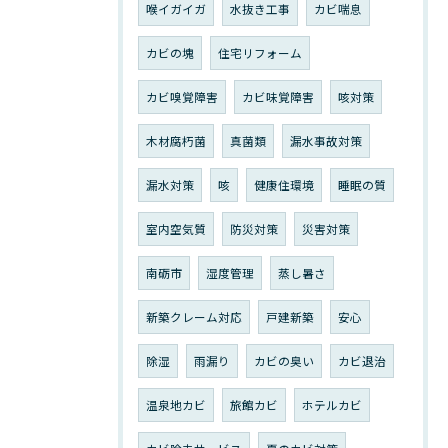
喉イガイガ
水抜き工事
カビ喘息
カビの塊
住宅リフォーム
カビ嗅覚障害
カビ味覚障害
咳対策
木材腐朽菌
真菌類
漏水事故対策
漏水対策
咳
健康住環境
睡眠の質
室内空気質
防災対策
災害対策
南砺市
湿度管理
蒸し暑さ
新築クレーム対応
戸建新築
安心
除湿
雨漏り
カビの臭い
カビ退治
温泉地カビ
旅館カビ
ホテルカビ