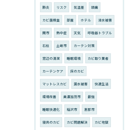
肺炎
リスク
気温差
頭痛
カビ菌検査
部屋
ホテル
浸水被害
関市
熱中症
天気
呼吸器トラブル
石柱
土岐市
カーテン対策
窓辺の清潔
睡眠環境
カビ取り業者
カーテンケア
床のカビ
マットレスカビ
漏水被害
快適生活
環境改善
美濃加茂市
最強
睡眠快適化
稲沢市
恵那市
寝具のカビ
カビ問題解決
カビ地獄