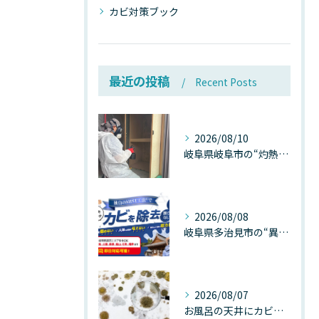
カビ対策ブック
最近の投稿
Recent Posts
2026/08/10
岐阜県岐阜市の“灼熱気温”が建物内部を崩壊させる──深層カビが静かに家を蝕む温度差ショックの真実
2026/08/08
岐阜県多治見市の“異常な高温”が建物内部を破壊する──深層カビが急増する危険な温度差の正体
2026/08/07
お風呂の天井にカビが生えたら要注意！2026年8月の猛暑・高湿度で急増する浴室カビの原因と正しい対策