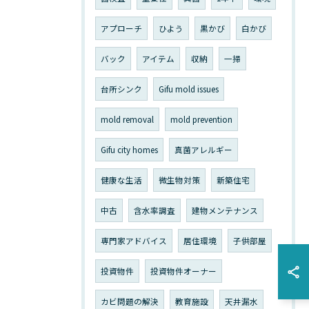
アプローチ
ひよう
黒かび
白かび
バック
アイテム
収納
一掃
台所シンク
Gifu mold issues
mold removal
mold prevention
Gifu city homes
真菌アレルギー
健康な生活
微生物対策
新築住宅
中古
含水率調査
建物メンテナンス
専門家アドバイス
居住環境
子供部屋
投資物件
投資物件オーナー
カビ問題の解決
教育施設
天井漏水