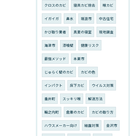
クロスのカビ
寝具カビ除去
喉カビ
イガイガ
鼻水
瑞浪市
中古住宅
かび取り業者
真夏の寝室
現地調査
海津市
漆喰壁
健康リスク
最強メソッド
本巣市
じゅらく壁のカビ
カビの色
インパクト
床下カビ
ウイルス対策
垂井町
スッキリ喉
解消方法
輪之内町
倉庫のカビ
カビの取り方
ハウスメーカー向け
結露対策
金沢市