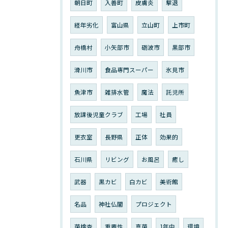
朝日町
入善町
皮膚炎
撃退
経年劣化
富山県
立山町
上市町
舟橋村
小矢部市
砺波市
黒部市
滑川市
食品専門スーパー
氷見市
魚津市
雑排水管
魔法
託児所
放課後児童クラブ
工場
社員
更衣室
長野県
正体
効果的
石川県
リビング
お風呂
癒し
武器
黒カビ
白カビ
美術館
名品
神社仏閣
プロジェクト
菌検査
重要性
真菌
1年中
環境