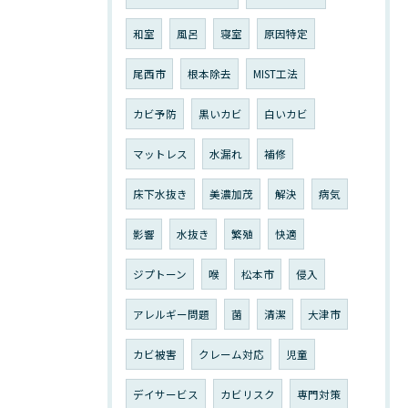
和室
風呂
寝室
原因特定
尾西市
根本除去
MIST工法
カビ予防
黒いカビ
白いカビ
マットレス
水漏れ
補修
床下水抜き
美濃加茂
解決
病気
影響
水抜き
繁殖
快適
ジプトーン
喉
松本市
侵入
アレルギー問題
菌
清潔
大津市
カビ被害
クレーム対応
児童
デイサービス
カビリスク
専門対策