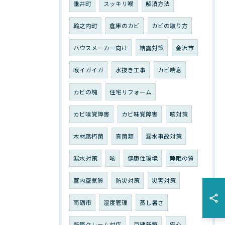
垂井町
スッキリ喉
解消方法
輪之内町
倉庫のカビ
カビの取り方
ハウスメーカー向け
結露対策
金沢市
喉イガイガ
水抜き工事
カビ喘息
カビの塊
住宅リフォーム
カビ嗅覚障害
カビ味覚障害
咳対策
木材腐朽菌
真菌類
漏水事故対策
漏水対策
咳
健康住環境
睡眠の質
室内空気質
防災対策
災害対策
南砺市
湿度管理
蒸し暑さ
新築クレーム対応
戸建新築
安心