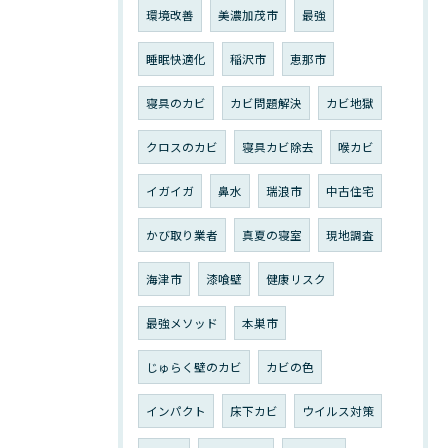
環境改善
美濃加茂市
最強
睡眠快適化
稲沢市
恵那市
寝具のカビ
カビ問題解決
カビ地獄
クロスのカビ
寝具カビ除去
喉カビ
イガイガ
鼻水
瑞浪市
中古住宅
かび取り業者
真夏の寝室
現地調査
海津市
漆喰壁
健康リスク
最強メソッド
本巣市
じゅらく壁のカビ
カビの色
インパクト
床下カビ
ウイルス対策