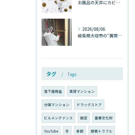
お風呂の天井にカビが生えたら要注意！2026年8月の猛暑・高湿度で急増する浴室カビの原因と正しい対策
2026/08/06
岐阜県大垣市の“異常に高い気温”が建物内部を腐らせる──深層カビが爆発的に増える本当の理由
タグ
Tags
落下菌検査
賃貸マンション
分譲マンション
ドラッグストア
ビルメンテナンス
国宝
重要文化財
YouTube
冬
季節
建築トラブル