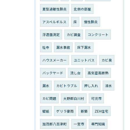
夏型過敏性肺炎
北側の部屋
アスペルギルス
床
慢性肺炎
浮遊菌測定
カビ調査
コンクリート
社寺
漏水事故
床下漏水
ハウスメーカー
ユニットバス
カビ臭
バックヤード
流し台
高気密高断熱
漏水
カビトラブル
押し入れ
浸水
カビ問題
大野郡白川村
可児市
壁紙
ゲリラ豪雨
新築
ZEH住宅
加茂郡八百津町
一宮市
専門知識