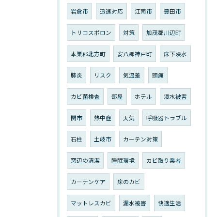
岩倉市
迅速対応
江南市
豊田市
トリコスポロン
対策
加茂郡川辺町
本巣郡北方町
安八郡神戸町
床下浸水
肺炎
リスク
気温差
頭痛
カビ菌検査
部屋
ホテル
浸水被害
関市
熱中症
天気
呼吸器トラブル
石柱
土岐市
カーテン対策
窓辺の清潔
睡眠環境
カビ取り業者
カーテンケア
床のカビ
マットレスカビ
漏水被害
快適生活