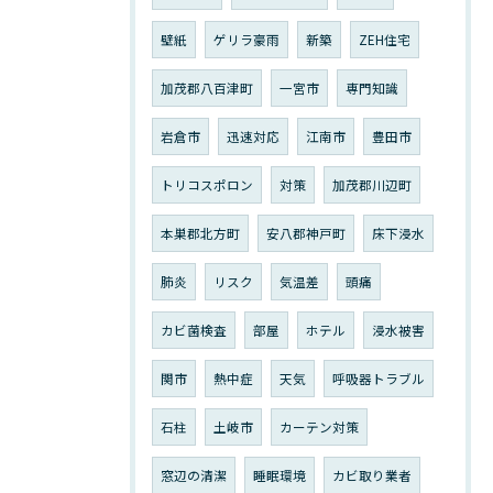
壁紙
ゲリラ豪雨
新築
ZEH住宅
加茂郡八百津町
一宮市
専門知識
岩倉市
迅速対応
江南市
豊田市
トリコスポロン
対策
加茂郡川辺町
本巣郡北方町
安八郡神戸町
床下浸水
肺炎
リスク
気温差
頭痛
カビ菌検査
部屋
ホテル
浸水被害
関市
熱中症
天気
呼吸器トラブル
石柱
土岐市
カーテン対策
窓辺の清潔
睡眠環境
カビ取り業者