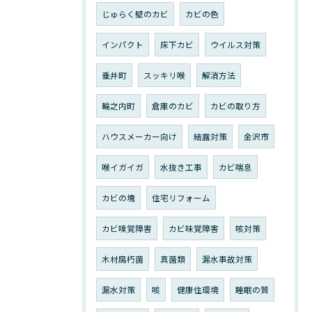
じゅらく壁のカビ
カビの色
インパクト
床下カビ
ウイルス対策
垂井町
スッキリ喉
解消方法
輪之内町
倉庫のカビ
カビの取り方
ハウスメーカー向け
結露対策
金沢市
喉イガイガ
水抜き工事
カビ喘息
カビの塊
住宅リフォーム
カビ嗅覚障害
カビ味覚障害
咳対策
木材腐朽菌
真菌類
漏水事故対策
漏水対策
咳
健康住環境
睡眠の質