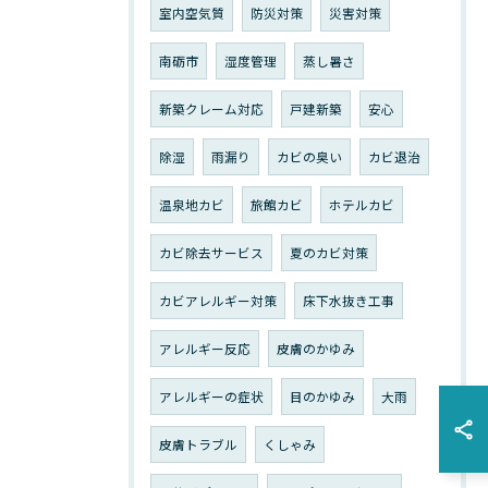
室内空気質
防災対策
災害対策
南砺市
湿度管理
蒸し暑さ
新築クレーム対応
戸建新築
安心
除湿
雨漏り
カビの臭い
カビ退治
温泉地カビ
旅館カビ
ホテルカビ
カビ除去サービス
夏のカビ対策
カビアレルギー対策
床下水抜き工事
アレルギー反応
皮膚のかゆみ
アレルギーの症状
目のかゆみ
大雨
皮膚トラブル
くしゃみ