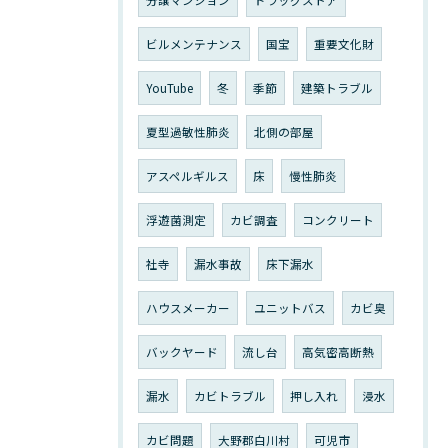
分譲マンション
ドラッグストア
ビルメンテナンス
国宝
重要文化財
YouTube
冬
季節
建築トラブル
夏型過敏性肺炎
北側の部屋
アスペルギルス
床
慢性肺炎
浮遊菌測定
カビ調査
コンクリート
社寺
漏水事故
床下漏水
ハウスメーカー
ユニットバス
カビ臭
バックヤード
流し台
高気密高断熱
漏水
カビトラブル
押し入れ
浸水
カビ問題
大野郡白川村
可児市