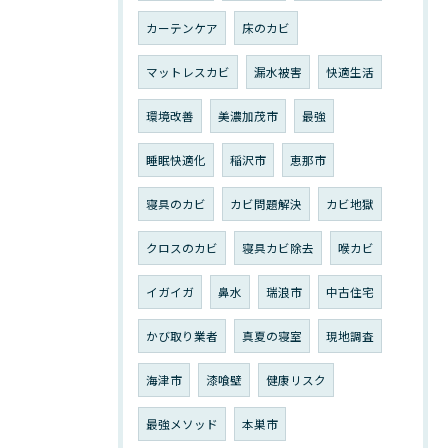
カーテンケア
床のカビ
マットレスカビ
漏水被害
快適生活
環境改善
美濃加茂市
最強
睡眠快適化
稲沢市
恵那市
寝具のカビ
カビ問題解決
カビ地獄
クロスのカビ
寝具カビ除去
喉カビ
イガイガ
鼻水
瑞浪市
中古住宅
かび取り業者
真夏の寝室
現地調査
海津市
漆喰壁
健康リスク
最強メソッド
本巣市